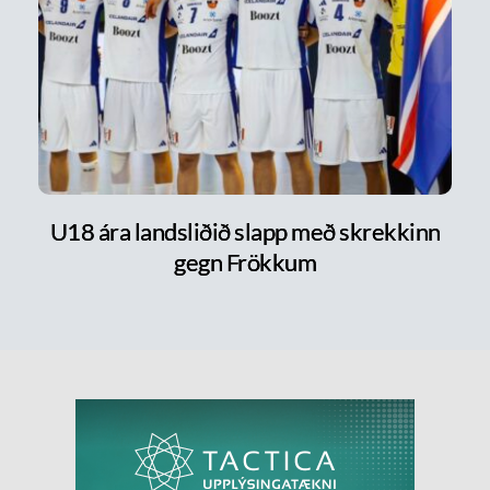
U18 ára landsliðið slapp með skrekkinn
gegn Frökkum