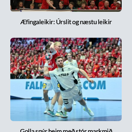
Æfingaleikir: Úrslit og næstu leikir
Golla snýr heim með stór markmið