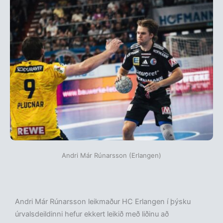
Andri Már Rúnarsson (Erlangen)
Andri Már Rúnarsson leikmaður HC Erlangen í þýsku
úrvalsdeildinni hefur ekkert leikið með liðinu að