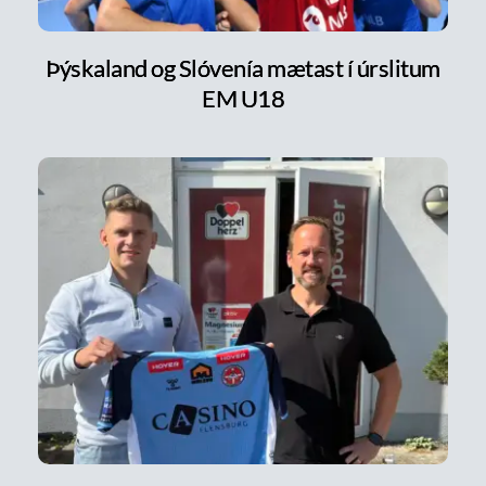
Þýskaland og Slóvenía mætast í úrslitum
EM U18