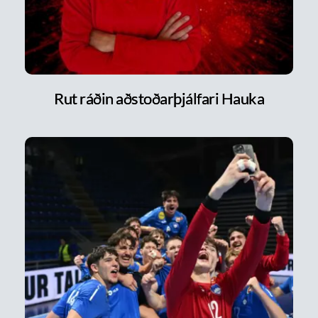
Rut ráðin aðstoðarþjálfari Hauka