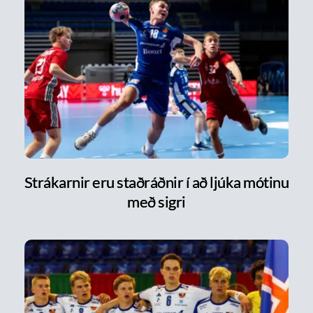
Strákarnir eru staðráðnir í að ljúka mótinu
með sigri