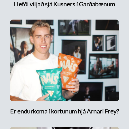
Hefði viljað sjá Kusners í Garðabænum
Er endurkoma í kortunum hjá Arnari Frey?