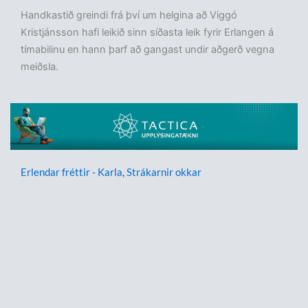
Handkastið greindi frá því um helgina að Viggó
Kristjánsson hafi leikið sinn síðasta leik fyrir Erlangen á
tímabilinu en hann þarf að gangast undir aðgerð vegna
meiðsla.
Erlendar fréttir - Karla
,
Strákarnir okkar