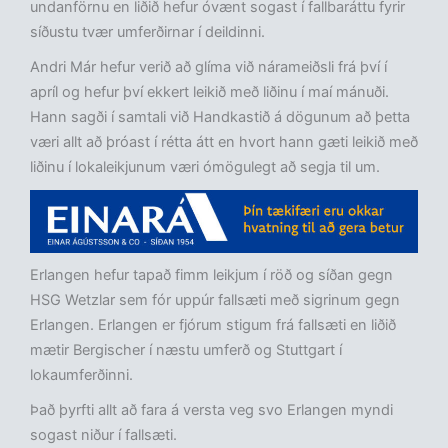
undanförnu en liðið hefur óvænt sogast í fallbaráttu fyrir
síðustu tvær umferðirnar í deildinni.
Andri Már hefur verið að glíma við nárameiðsli frá því í
apríl og hefur því ekkert leikið með liðinu í maí mánuði.
Hann sagði í samtali við Handkastið á dögunum að þetta
væri allt að þróast í rétta átt en hvort hann gæti leikið með
liðinu í lokaleikjunum væri ómögulegt að segja til um.
Erlangen hefur tapað fimm leikjum í röð og síðan gegn
HSG Wetzlar sem fór uppúr fallsæti með sigrinum gegn
Erlangen. Erlangen er fjórum stigum frá fallsæti en liðið
mætir Bergischer í næstu umferð og Stuttgart í
lokaumferðinni.
Það þyrfti allt að fara á versta veg svo Erlangen myndi
sogast niður í fallsæti.