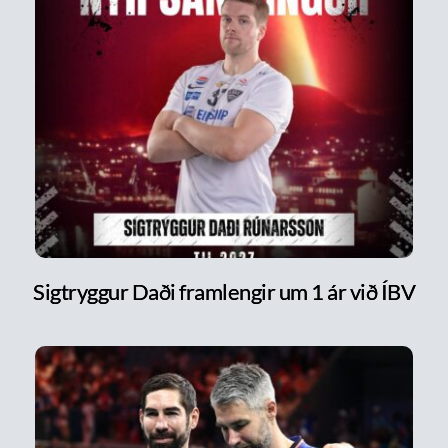
Sigtryggur Daði framlengir um 1 ár við ÍBV