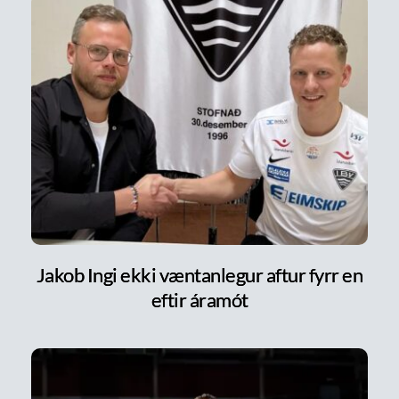
Jakob Ingi ekki væntanlegur aftur fyrr en
eftir áramót