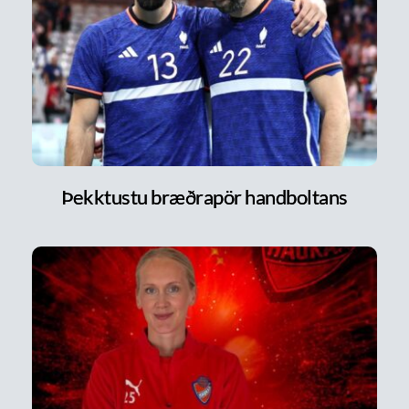
Þekktustu bræðrapör handboltans