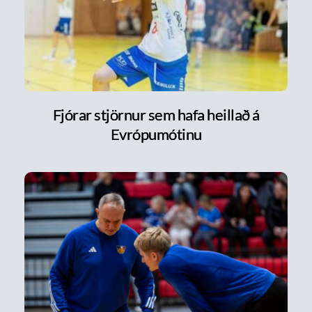
Fjórar stjörnur sem hafa heillað á
Evrópumótinu