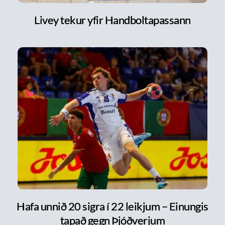
Livey tekur yfir Handboltapassann
Hafa unnið 20 sigra í 22 leikjum – Einungis
tapað gegn Þjóðverjum