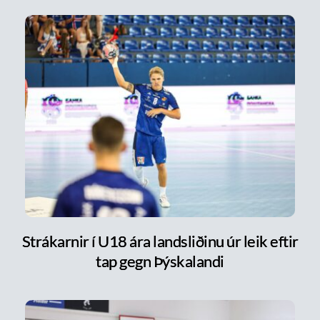
Strákarnir í U18 ára landsliðinu úr leik eftir
tap gegn Þýskalandi