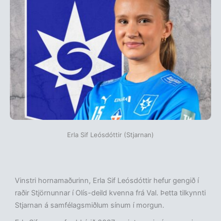
Erla Sif Leósdóttir (Stjarnan)
Vinstri hornamaðurinn, Erla Sif Leósdóttir hefur gengið í
raðir Stjörnunnar í Olís-deild kvenna frá Val. Þetta tilkynnti
Stjarnan á samfélagsmiðlum sínum í morgun.