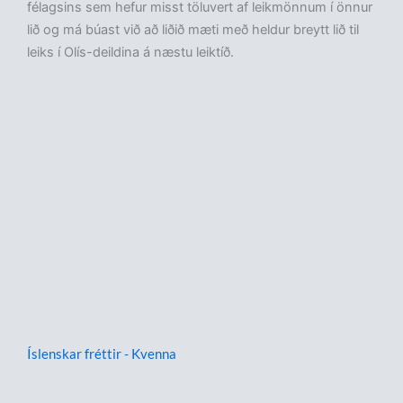
félagsins sem hefur misst töluvert af leikmönnum í önnur
lið og má búast við að liðið mæti með heldur breytt lið til
leiks í Olís-deildina á næstu leiktíð.
Íslenskar fréttir - Kvenna