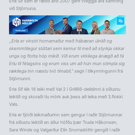
Erla Sif sem er fædd árið 2007 gerir tveggja ára samning
við Stjörnuna.
,,Erla er vinstri hornamaður með frábæran úlnlið og
skemmtilegur slúttari sem kemur til með að styrkja okkar
unga og flotta hóp mikið. Við erum virkilega ánægð að fá
Erlu til félagsins og erum viss um að hún mun stimpla sig
rækilega inn næstu tvö tímabil,"
segir í tilkynningunni frá
Stjörnunni.
Erla Sif lék 16 leiki með Val 2 í Grill66-deildinni á síðustu
leiktíð og skoraði tíu mörk auk þess að leika með 3.flokki
Vals.
Erla er fjórði leikmaðurinn sem gengur í raðir Stjörnunnar
frá síðustu leiktíð en áður höfðu þær Trude Håkonsen,
Sara Winde og Valgerður Elín Snorradóttir gengið í raðir