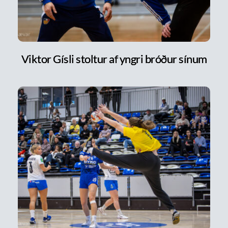
Viktor Gísli stoltur af yngri bróður sínum