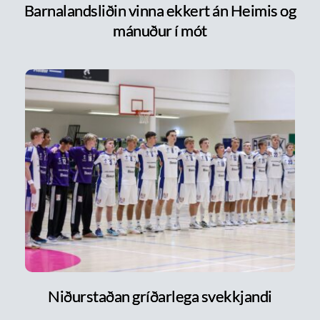
Barnalandsliðin vinna ekkert án Heimis og
mánuður í mót
Niðurstaðan gríðarlega svekkjandi