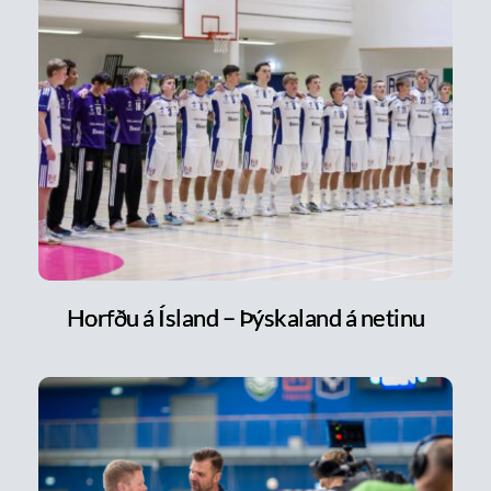
Horfðu á Ísland – Þýskaland á netinu