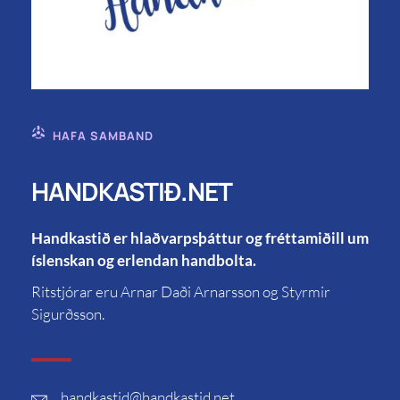
HAFA SAMBAND
HANDKASTIÐ.NET
Handkastið er hlaðvarpsþáttur og fréttamiðill um
íslenskan og erlendan handbolta.
Ritstjórar eru Arnar Daði Arnarsson og Styrmir
Sigurðsson.
handkastid
@handkastid.net