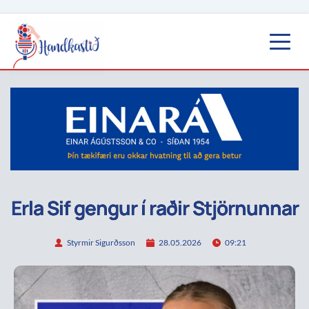
Erla Sif gengur í raðir Stjörnunnar
Styrmir Sigurðsson
28.05.2026
09:21