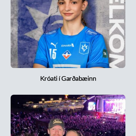
Króati í Garðabæinn