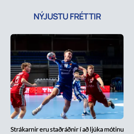
NÝJUSTU FRÉTTIR
Strákarnir eru staðráðnir í að ljúka mótinu