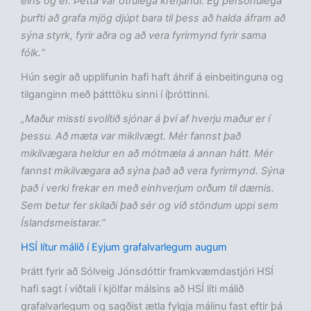
eins og er. Þetta var ótrúlega krefjandi. Ég persónulega
þurfti að grafa mjög djúpt bara til þess að halda áfram að
sýna styrk, fyrir aðra og að vera fyrirmynd fyrir sama
fólk.“
Hún segir að upplifunin hafi haft áhrif á einbeitinguna og
tilganginn með þátttöku sinni í íþróttinni.
„Maður missti svolítið sjónar á því af hverju maður er í
þessu. Að mæta var mikilvægt. Mér fannst það
mikilvægara heldur en að mótmæla á annan hátt. Mér
fannst mikilvægara að sýna það að vera fyrirmynd. Sýna
það í verki frekar en með einhverjum orðum til dæmis.
Sem betur fer skilaði það sér og við stöndum uppi sem
Íslandsmeistarar.“
HSÍ lítur málið í Eyjum grafalvarlegum augum
Þrátt fyrir að Sólveig Jónsdóttir framkvæmdastjóri HSÍ
hafi sagt í viðtali í kjölfar málsins að HSÍ líti málið
grafalvarlegum og sagðist ætla fylgja málinu fast eftir þá