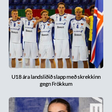
U18 ára landsliðið slapp með skrekkinn
gegn Frökkum