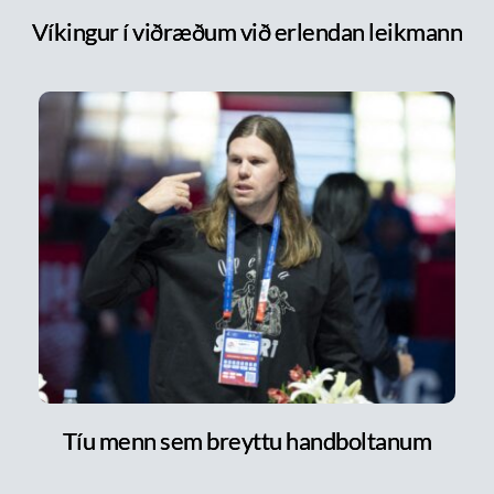
Víkingur í viðræðum við erlendan leikmann
Tíu menn sem breyttu handboltanum