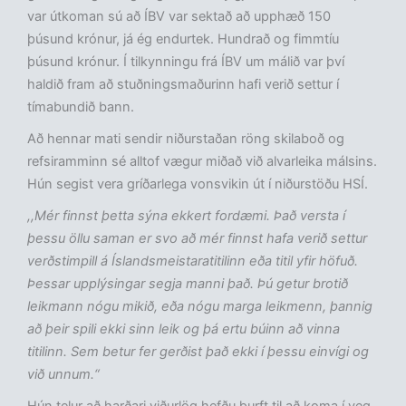
var útkoman sú að ÍBV var sektað að upphæð 150
þúsund krónur, já ég endurtek. Hundrað og fimmtíu
þúsund krónur. Í tilkynningu frá ÍBV um málið var því
haldið fram að stuðningsmaðurinn hafi verið settur í
tímabundið bann.
Að hennar mati sendir niðurstaðan röng skilaboð og
refsiramminn sé alltof vægur miðað við alvarleika málsins.
Hún segist vera gríðarlega vonsvikin út í niðurstöðu HSÍ.
,,Mér finnst þetta sýna ekkert fordæmi. Það versta í
þessu öllu saman er svo að mér finnst hafa verið settur
verðstimpill á Íslandsmeistaratitilinn eða titil yfir höfuð.
Þessar upplýsingar segja manni það. Þú getur brotið
leikmann nógu mikið, eða nógu marga leikmenn, þannig
að þeir spili ekki sinn leik og þá ertu búinn að vinna
titilinn. Sem betur fer gerðist það ekki í þessu einvígi og
við unnum.“