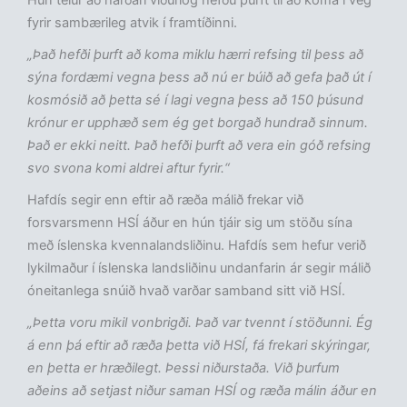
Hún telur að harðari viðurlög hefðu þurft til að koma í veg
fyrir sambærileg atvik í framtíðinni.
„Það hefði þurft að koma miklu hærri refsing til þess að
sýna fordæmi vegna þess að nú er búið að gefa það út í
kosmósið að þetta sé í lagi vegna þess að 150 þúsund
krónur er upphæð sem ég get borgað hundrað sinnum.
Það er ekki neitt. Það hefði þurft að vera ein góð refsing
svo svona komi aldrei aftur fyrir.“
Hafdís segir enn eftir að ræða málið frekar við
forsvarsmenn HSÍ áður en hún tjáir sig um stöðu sína
með íslenska kvennalandsliðinu. Hafdís sem hefur verið
lykilmaður í íslenska landsliðinu undanfarin ár segir málið
óneitanlega snúið hvað varðar samband sitt við HSÍ.
„Þetta voru mikil vonbrigði. Það var tvennt í stöðunni. Ég
á enn þá eftir að ræða þetta við HSÍ, fá frekari skýringar,
en þetta er hræðilegt. Þessi niðurstaða. Við þurfum
aðeins að setjast niður saman HSÍ og ræða málin áður en