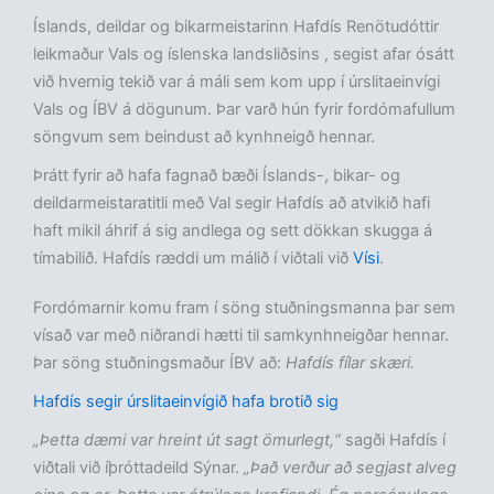
Íslands, deildar og bikarmeistarinn Hafdís Renötudóttir
leikmaður Vals og íslenska landsliðsins , segist afar ósátt
við hvernig tekið var á máli sem kom upp í úrslitaeinvígi
Vals og ÍBV á dögunum. Þar varð hún fyrir fordómafullum
söngvum sem beindust að kynhneigð hennar.
Þrátt fyrir að hafa fagnað bæði Íslands-, bikar- og
deildarmeistaratitli með Val segir Hafdís að atvikið hafi
haft mikil áhrif á sig andlega og sett dökkan skugga á
tímabilið. Hafdís ræddi um málið í viðtali við
Vísi
.
Fordómarnir komu fram í söng stuðningsmanna þar sem
vísað var með niðrandi hætti til samkynhneigðar hennar.
Þar söng stuðningsmaður ÍBV að:
Hafdís fílar skæri.
Hafdís segir úrslitaeinvígið hafa brotið sig
„Þetta dæmi var hreint út sagt ömurlegt,“
sagði Hafdís í
viðtali við íþróttadeild Sýnar.
„Það verður að segjast alveg