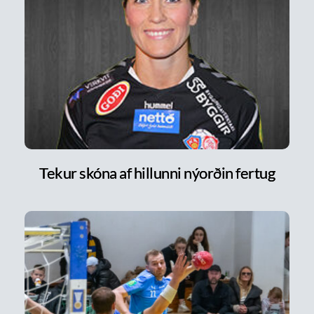
Tekur skóna af hillunni nýorðin fertug