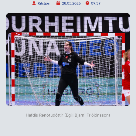
Ritstjórn
28.05.2026
09:39
Hafdís Renötudóttir (Egill Bjarni Friðjónsson)