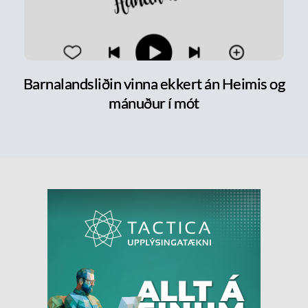
Barnalandsliðin vinna ekkert án Heimis og
mánuður í mót