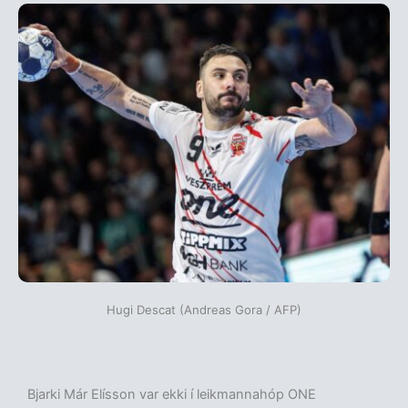
Hugi Descat (Andreas Gora / AFP)
Bjarki Már Elísson var ekki í leikmannahóp ONE