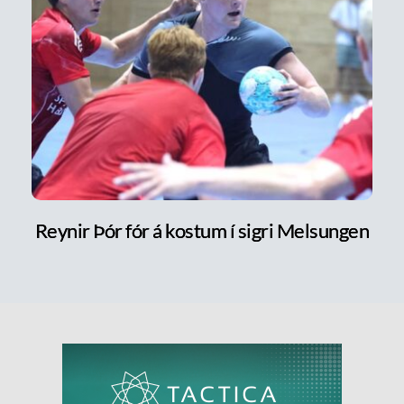
Reynir Þór fór á kostum í sigri Melsungen