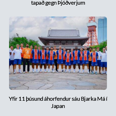
tapað gegn Þjóðverjum
Yfir 11 þúsund áhorfendur sáu Bjarka Má í
Japan