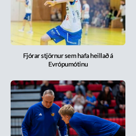
Fjórar stjörnur sem hafa heillað á
Evrópumótinu