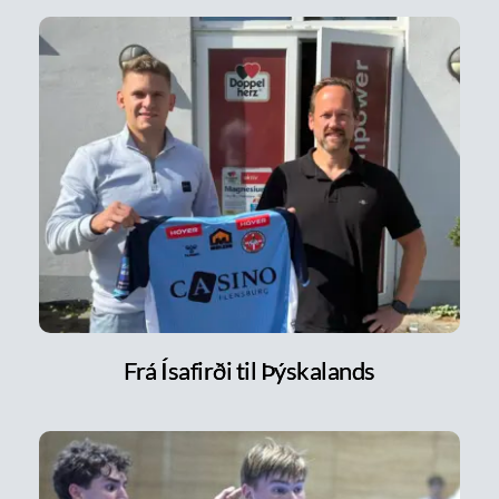
Frá Ísafirði til Þýskalands