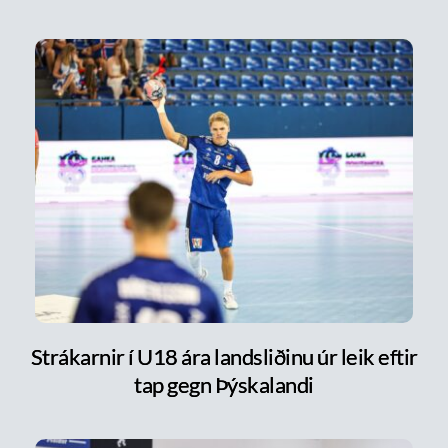
Strákarnir í U18 ára landsliðinu úr leik eftir
tap gegn Þýskalandi