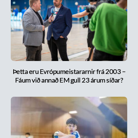
Þetta eru Evrópumeistararnir frá 2003 –
Fáum við annað EM gull 23 árum síðar?