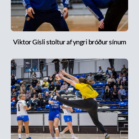
Viktor Gísli stoltur af yngri bróður sínum