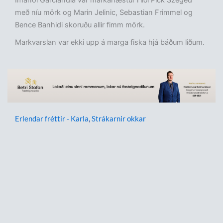
Imanol Garciandia var markahæstur í liði Pick Szeged
með níu mörk og Marin Jelinic, Sebastian Frimmel og
Bence Banhidi skoruðu allir fimm mörk.
Markvarslan var ekki upp á marga fiska hjá báðum liðum.
Erlendar fréttir - Karla
,
Strákarnir okkar