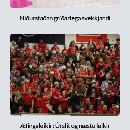
Niðurstaðan gríðarlega svekkjandi
Æfingaleikir: Úrslit og næstu leikir