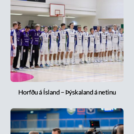
Horfðu á Ísland – Þýskaland á netinu