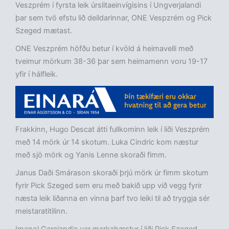
Veszprém í fyrsta leik úrslitaeinvígisins í Ungverjalandi
þar sem tvö efstu lið deildarinnar, ONE Vespzrém og Pick
Szeged mætast.
ONE Veszprém höfðu betur í kvöld á heimavelli með
tveimur mörkum 38-36 þar sem heimamenn voru 19-17
yfir í hálfleik.
Frakkinn, Hugo Descat átti fullkominn leik í liði Veszprém
með 14 mörk úr 14 skotum. Luka Cindric kom næstur
með sjö mörk og Yanis Lenne skoraði fimm.
Janus Daði Smárason skoraði þrjú mörk úr fimm skotum
fyrir Pick Szeged sem eru með bakið upp við vegg fyrir
næsta leik liðanna en vinna þarf tvo leiki til að tryggja sér
meistaratitilinn.