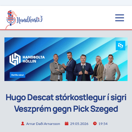
Hugo Descat stórkostlegur í sigri
Veszprém gegn Pick Szeged
Arnar Daði Arnarsson
29.05.2026
19:54