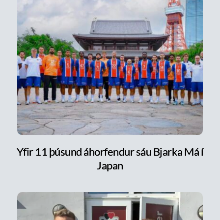
Yfir 11 þúsund áhorfendur sáu Bjarka Má í
Japan