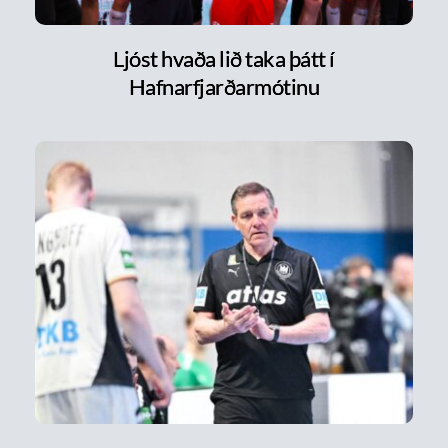
Ljóst hvaða lið taka þátt í
Hafnarfjarðarmótinu