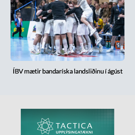
ÍBV mætir bandaríska landsliðinu í ágúst