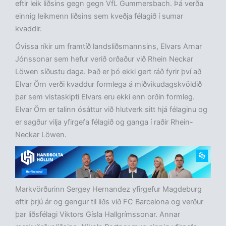
eftir leik liðsins gegn gegn VfL Gummersbach. Þá verða
einnig leikmenn liðsins sem kveðja félagið í sumar
kvaddir.
Óvissa ríkir um framtíð landsliðsmannsins, Elvars Arnar
Jónssonar sem hefur verið orðaður við Rhein Neckar
Löwen síðustu daga. Það er þó ekki gert ráð fyrir því að
Elvar Örn verði kvaddur formlega á miðvikudagskvöldið
þar sem vistaskipti Elvars eru ekki enn orðin formleg.
Elvar Örn er talinn ósáttur við hlutverk sitt hjá félaginu og
er sagður vilja yfirgefa félagið og ganga í raðir Rhein-
Neckar Löwen.
Markvörðurinn Sergey Hernandez yfirgefur Magdeburg
eftir þrjú ár og gengur til liðs við FC Barcelona og verður
þar liðsfélagi Viktors Gísla Hallgrímssonar. Annar