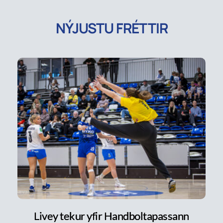
NÝJUSTU FRÉTTIR
Livey tekur yfir Handboltapassann