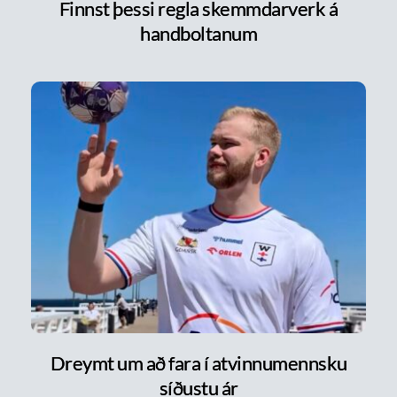
Finnst þessi regla skemmdarverk á
handboltanum
Dreymt um að fara í atvinnumennsku
síðustu ár