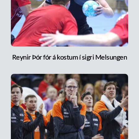
Reynir Þór fór á kostum í sigri Melsungen