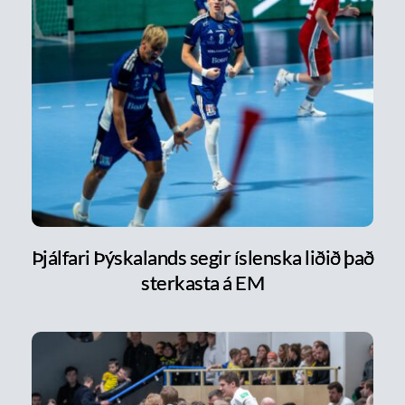
Þjálfari Þýskalands segir íslenska liðið það
sterkasta á EM