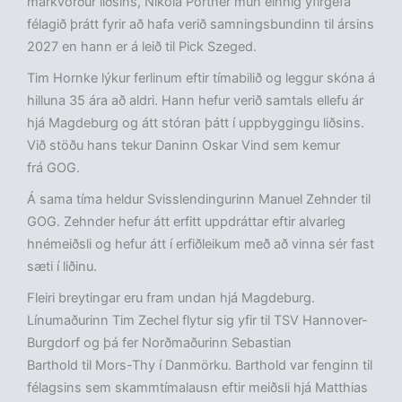
markvörður liðsins, Nikola Portner mun einnig yfirgefa
félagið þrátt fyrir að hafa verið samningsbundinn til ársins
2027 en hann er á leið til Pick Szeged.
Tim Hornke lýkur ferlinum eftir tímabilið og leggur skóna á
hilluna 35 ára að aldri. Hann hefur verið samtals ellefu ár
hjá Magdeburg og átt stóran þátt í uppbyggingu liðsins.
Við stöðu hans tekur Daninn Oskar Vind sem kemur
frá GOG.
Á sama tíma heldur Svisslendingurinn Manuel Zehnder til
GOG. Zehnder hefur átt erfitt uppdráttar eftir alvarleg
hnémeiðsli og hefur átt í erfiðleikum með að vinna sér fast
sæti í liðinu.
Fleiri breytingar eru fram undan hjá Magdeburg.
Línumaðurinn Tim Zechel flytur sig yfir til TSV Hannover-
Burgdorf og þá fer Norðmaðurinn Sebastian
Barthold til Mors-Thy í Danmörku. Barthold var fenginn til
félagsins sem skammtímalausn eftir meiðsli hjá Matthias