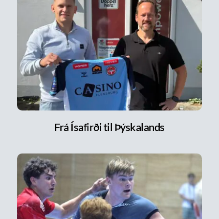
Frá Ísafirði til Þýskalands