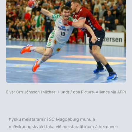
Elvar Örn Jónsson (Michael Hundt / dpa Picture-Alliance via AFP)
Þýsku meistararnir í SC Magdeburg munu á
miðvikudagskvöld taka við meistaratitlinum á heimavelli