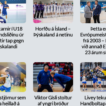
arnir í U18
Horfðu á Ísland –
Þetta e
ndsliðinu úr
Þýskaland á netinu
Evrópumeist
ftir tap gegn
frá 2003 –
skalandi
við annað E
23 árum s
 stjörnur sem
Viktor Gísli stoltur
Livey tekur
a heillað á
af yngri bróður
Handboltap