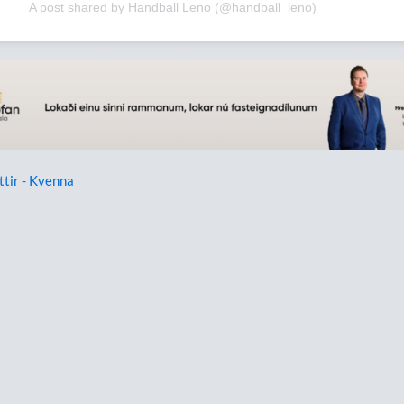
A post shared by Handball Leno (@handball_leno)
ttir - Kvenna