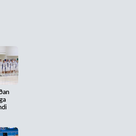
aðan
ega
ndi