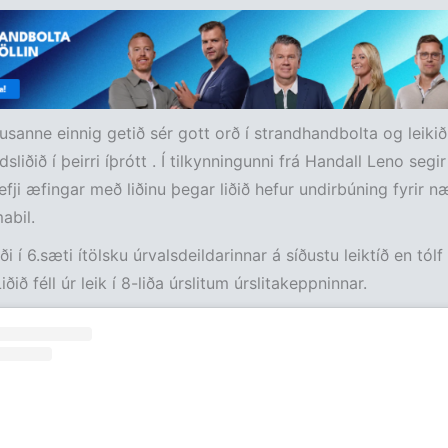
usanne einnig getið sér gott orð í strandhandbolta og leikið 
sliðið í þeirri íþrótt . Í tilkynningunni frá Handall Leno segir
fji æfingar með liðinu þegar liðið hefur undirbúning fyrir n
abil.
 í 6.sæti ítölsku úrvalsdeildarinnar á síðustu leiktíð en tólf l
Liðið féll úr leik í 8-liða úrslitum úrslitakeppninnar.