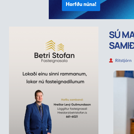
SÚ MA
SAMIÐ
Ritstjórn