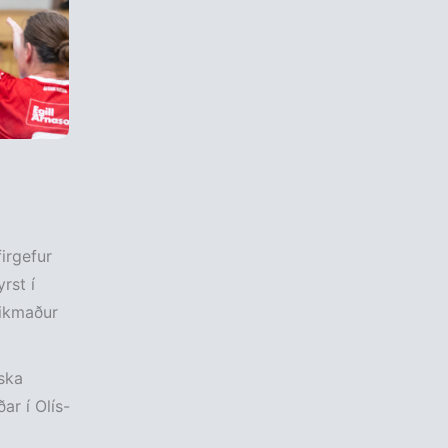
irgefur
rst í
eikmaður
ska
ar í Olís-