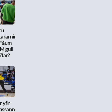
ru
ararnir
 Fáum
M gull
íðar?
 yfir
assann