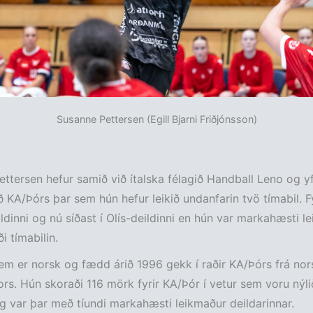
Susanne Pettersen (Egill Bjarni Friðjónsson)
ttersen hefur samið við ítalska félagið Handball Leno og yf
ð KA/Þórs þar sem hún hefur leikið undanfarin tvö tímabil. Fy
ildinni og nú síðast í Olís-deildinni en hún var markahæsti l
i tímabilin.
m er norsk og fædd árið 1996 gekk í raðir KA/Þórs frá nor
ors. Hún skoraði 116 mörk fyrir KA/Þór í vetur sem voru nýlið
og var þar með tíundi markahæsti leikmaður deildarinnar.