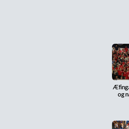
Æfinga
og n