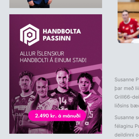
Susanne Pe
þar með li
Grill66-de
liðsins bæð
Susanne se
félaginu P
deildinni 