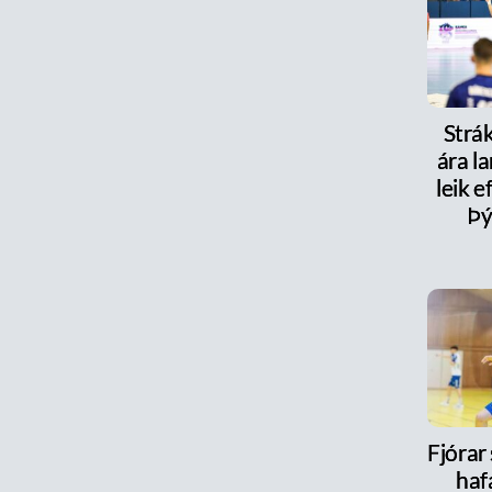
Strák
ára la
leik e
Þý
Fjórar
haf