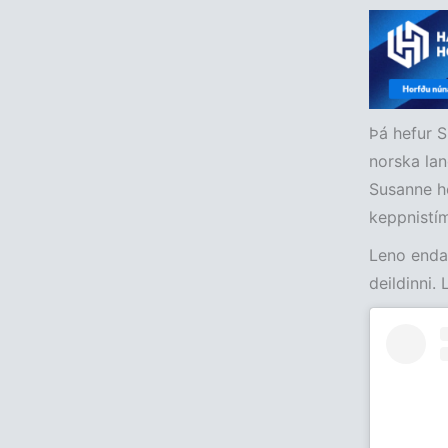
Þá hefur S
norska land
Susanne he
keppnistím
Leno endaði
deildinni. 