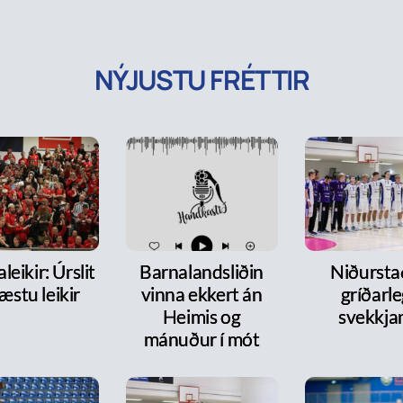
NÝJUSTU FRÉTTIR
leikir: Úrslit
Barnalandsliðin
Niðurst
æstu leikir
vinna ekkert án
gríðarl
Heimis og
svekkja
mánuður í mót