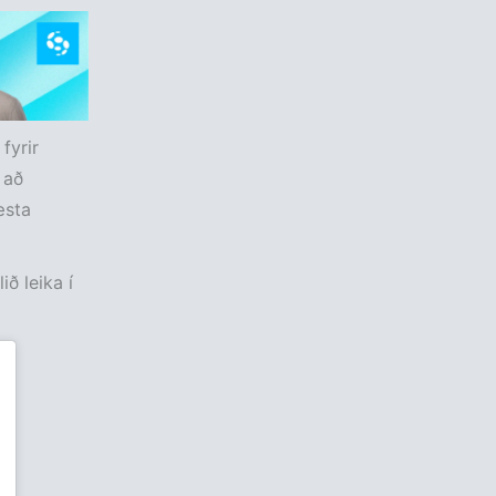
fyrir
 að
æsta
ið leika í