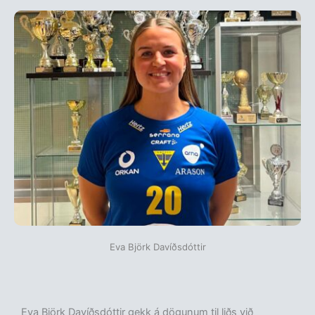
Eva Björk Davíðsdóttir
Eva Björk Davíðsdóttir gekk á dögunum til liðs við