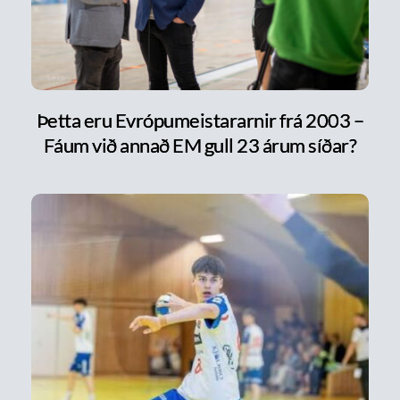
Þetta eru Evrópumeistararnir frá 2003 –
Fáum við annað EM gull 23 árum síðar?