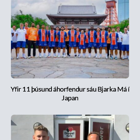
Yfir 11 þúsund áhorfendur sáu Bjarka Má í
Japan