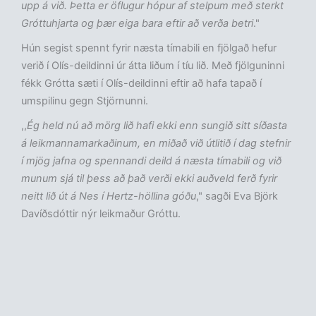
upp á við. Þetta er öflugur hópur af stelpum með sterkt
Gróttuhjarta og þær eiga bara eftir að verða betri
."
Hún segist spennt fyrir næsta tímabili en fjölgað hefur
verið í Olís-deildinni úr átta liðum í tíu lið. Með fjölguninni
fékk Grótta sæti í Olís-deildinni eftir að hafa tapað í
umspilinu gegn Stjörnunni.
,,
Ég held nú að mörg lið hafi ekki enn sungið sitt síðasta
á leikmannamarkaðinum, en miðað við útlitið í dag stefnir
í mjög jafna og spennandi deild á næsta tímabili og við
munum sjá til þess að það verði ekki auðveld ferð fyrir
neitt lið út á Nes í Hertz-höllina góðu
," sagði Eva Björk
Davíðsdóttir nýr leikmaður Gróttu.