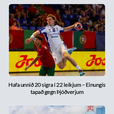
Hafa unnið 20 sigra í 22 leikjum – Einungis
tapað gegn Þjóðverjum