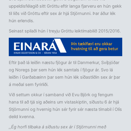
uppeldisfélagið sitt Gróttu eftir langa fjarveru en hún gekk
til liðs við Gróttu eftir sex ár hjá Stjörnunni. Þar áður lék
hún erlendis.
Seinast spilaði hún í treyju Gróttu leiktímabilið 2015/2016.
Eftir það lá leiðin næstu fjögur ár til Danmerkur, Svíþjóðar
og Noregs þar sem hún lék samtals í fjögur ár. Svo lá
leiðin í Garðabæinn þar sem hún lék síðastliðin sex ár þar
á meðal sem fyrirliði.
Við settum okkur í samband við Evu Björk og fengum
hana til að tjá sig aðeins um vistaskiptin, síðustu 6 ár hjá
Stjörnunni og hvernig hún sér fyrir sér næsta tímabil í Olís
deild kvenna.
,,Ég horfi tilbaka á síðustu sex ár í Stjörnunni með