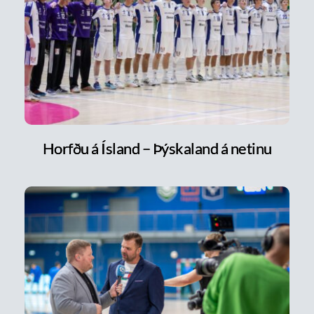
Horfðu á Ísland – Þýskaland á netinu