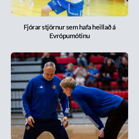
Fjórar stjörnur sem hafa heillað á
Evrópumótinu