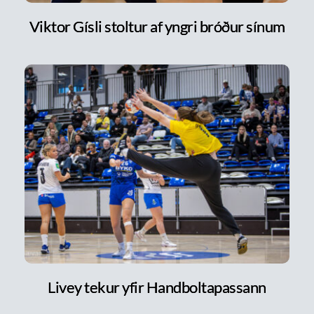
Viktor Gísli stoltur af yngri bróður sínum
Livey tekur yfir Handboltapassann