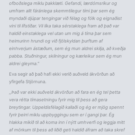
ofboðslega miklu þakklæti. Gefandi, lærdómsríkur og
umfram allt fáránlega skemmtilegur tími þar sem ég
myndaði djúpar tengingar við félag og fólk og eignaðist
vini til lífstíðar. Vil líka taka sérstaklega fram að það var
haldið einstaklega vel utan um mig á tíma þar sem
heimurinn hrundi og við fjölskyldan þurftum af
einhverjum ástæðum, sem ég mun aldrei skilja, að kveðja
pabba. Stuðningur, skilningur og kærleikur sem ég mun
aldrei gleyma."
Eva segir að það hafi ekki verið auðveld ákvörðun að
yfirgefa Stjörnuna.
,,Það var ekki auðveld ákvörðun að fara en ég tel þetta
vera rétta tímasetningu fyrir mig til þess að gera
breytingar. Uppeldisfélagið kallaði og ég er mjög spennt
fyrir þeirri miklu uppbyggingu sem er í gangi þar. Ég
hlakka mikið til að koma inn í nýtt umhverfi og leggja mitt
af mörkum til þess að liðið geti haldið áfram að taka skref