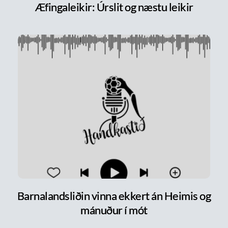
Æfingaleikir: Úrslit og næstu leikir
Barnalandsliðin vinna ekkert án Heimis og
mánuður í mót