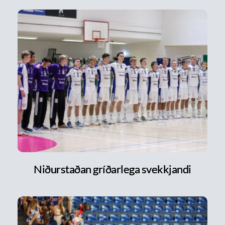
Niðurstaðan gríðarlega svekkjandi