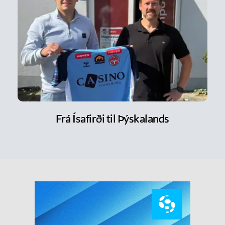
Frá Ísafirði til Þýskalands