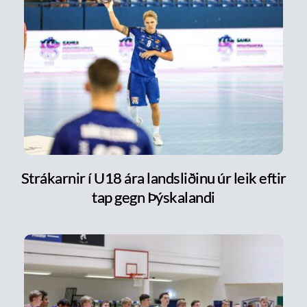
Strákarnir í U18 ára landsliðinu úr leik eftir
tap gegn Þýskalandi