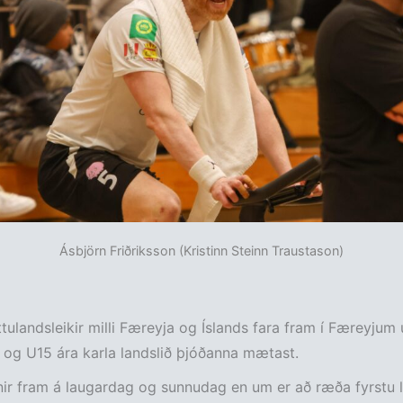
Ásbjörn Friðriksson (Kristinn Steinn Traustason)
áttulandsleikir milli Færeyja og Íslands fara fram í Færeyjum
og U15 ára karla landslið þjóðanna mætast.
rnir fram á laugardag og sunnudag en um er að ræða fyrstu l