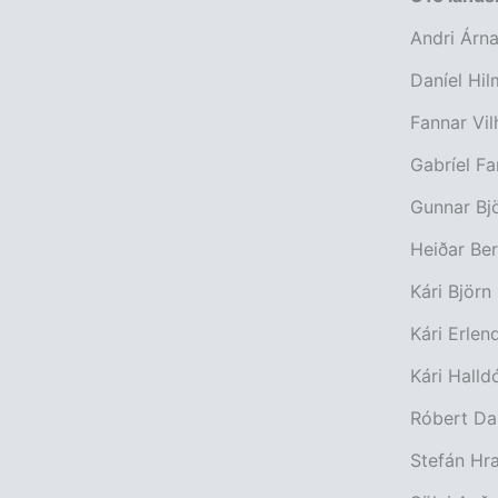
Andri Árna
Daníel Hil
Fannar Vil
Gabríel Fa
Gunnar Bjö
Heiðar Ber
Kári Björn
Kári Erlen
Kári Halld
Róbert Da
Stefán Hr