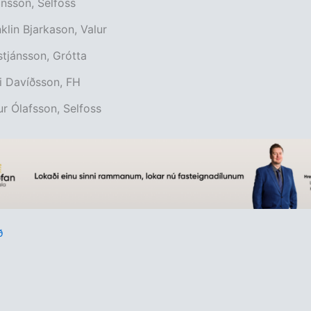
nsson, Selfoss
nklin Bjarkason, Valur
tjánsson, Grótta
i Davíðsson, FH
ur Ólafsson, Selfoss
ð