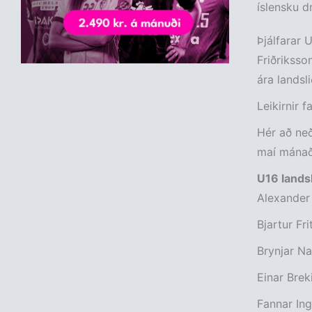
íslensku d
Þjálfarar 
Friðriksso
ára landsli
Leikirnir f
Hér að neð
maí mánað
U16 lands
Alexander 
Bjartur Fri
Brynjar Na
Einar Brek
Fannar Ing