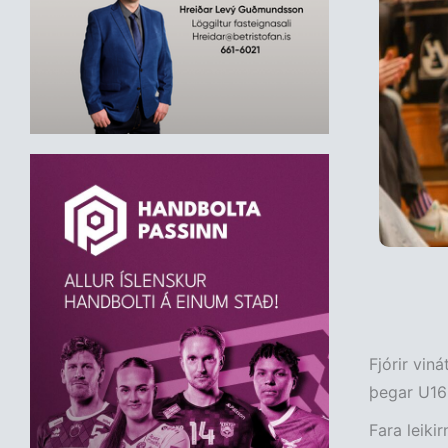
Fjórir vin
þegar U16 
Fara leiki