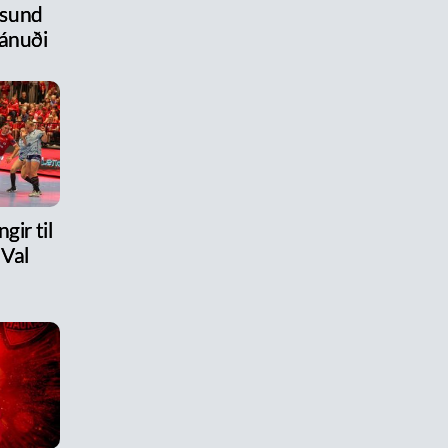
úsund
ánuði
gir til
 Val