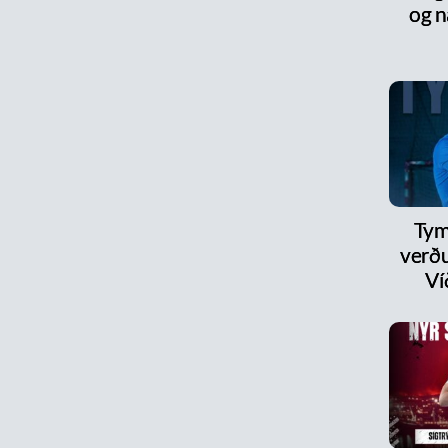
og n
Tym
verðu
Ví