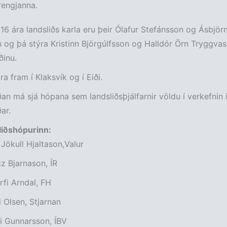
rengjanna.
U16 ára landsliðs karla eru þeir Ólafur Stefánsson og Ásbjör
n og þá stýra Kristinn Björgúlfsson og Halldór Örn Tryggva
ðinu.
ara fram í Klaksvík og í Eiði.
an má sjá hópana sem landsliðsþjálfarnir völdu í verkefnin 
ar.
liðshópurinn:
Jökull Hjaltason,Valur
tz Bjarnason, ÍR
rfi Arndal, FH
i Olsen, Stjarnan
i Gunnarsson, ÍBV