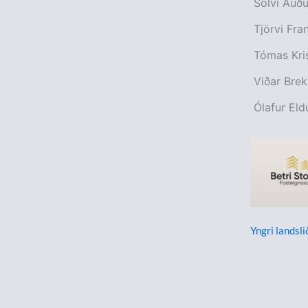
Sölvi Auðu
Tjörvi Fra
Tómas Kris
Viðar Brek
Ólafur Eld
Yngri landsli