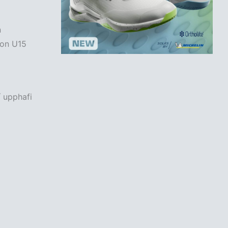
n
son U15
í upphafi