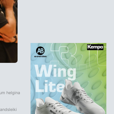
 um helgina
andsleiki