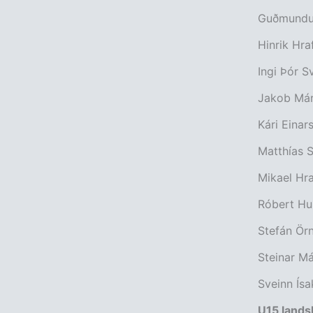
Guðmundur
Hinrik Hra
Ingi Þór S
Jakob Már
Kári Einar
Matthías S
Mikael Hra
Róbert Hu
Stefán Örn
Steinar Má
Sveinn Ís
U15 lands