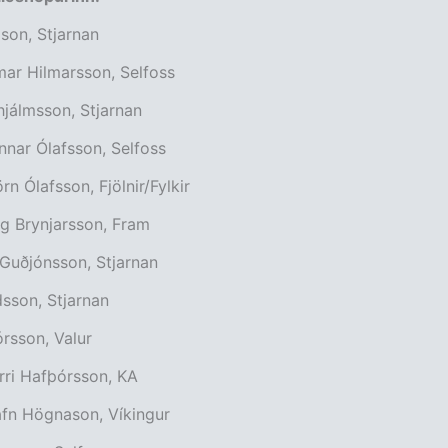
son, Stjarnan
mar Hilmarsson, Selfoss
hjálmsson, Stjarnan
nnar Ólafsson, Selfoss
rn Ólafsson, Fjölnir/Fylkir
g Brynjarsson, Fram
 Guðjónsson, Stjarnan
dsson, Stjarnan
órsson, Valur
rri Hafþórsson, KA
afn Högnason, Víkingur