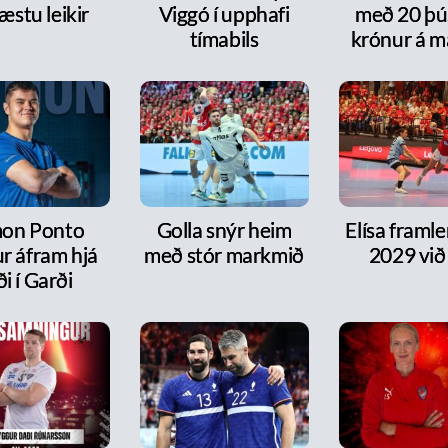
æstu leikir
Viggó í upphafi
með 20 þ
tímabils
krónur á m
on Ponto
Golla snýr heim
Elísa framlen
r áfram hjá
með stór markmið
2029 við
ði í Garði