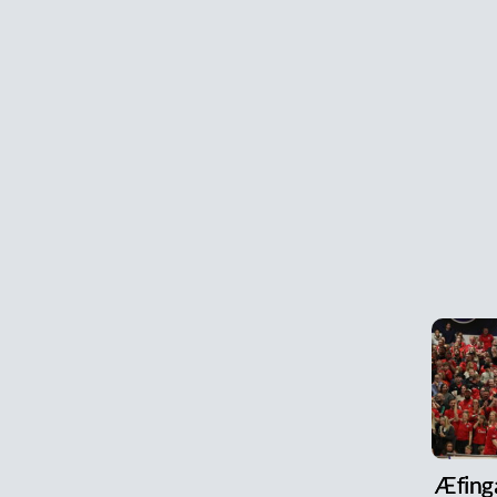
Æfinga