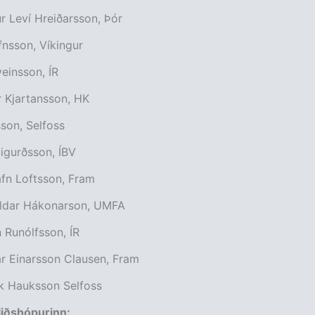
 Leví Hreiðarsson, Þór
fnsson, Víkingur
veinsson, ÍR
 Kjartansson, HK
sson, Selfoss
igurðsson, ÍBV
fn Loftsson, Fram
ldar Hákonarson, UMFA
 Runólfsson, ÍR
r Einarsson Clausen, Fram
ak Hauksson Selfoss
liðshópurinn: