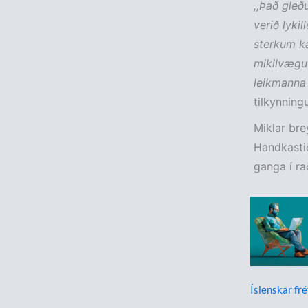
,,Það gleð
verið lyki
sterkum ka
mikilvægu 
leikmanna 
tilkynningu
Miklar brey
Handkastið
ganga í rað
Íslenskar fré