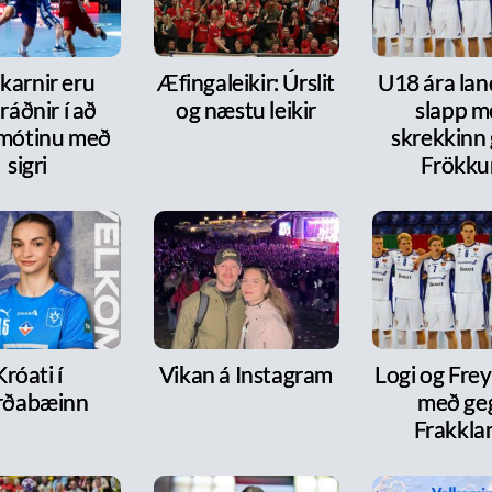
karnir eru
Æfingaleikir: Úrslit
U18 ára lan
ráðnir í að
og næstu leikir
slapp m
 mótinu með
skrekkinn
sigri
Frökk
Króati í
Vikan á Instagram
Logi og Frey
rðabæinn
með ge
Frakkla