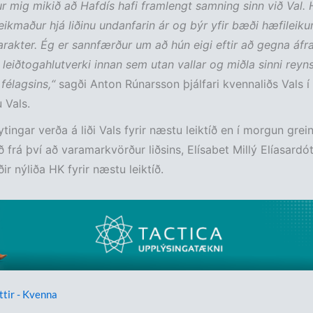
ur mig mikið að Hafdís hafi framlengt samning sinn við Val. 
lleikmaður hjá liðinu undanfarin ár og býr yfir bæði hæfileik
rakter. Ég er sannfærður um að hún eigi eftir að gegna áfr
leiðtogahlutverki innan sem utan vallar og miðla sinni reynsl
félagsins,“
sagði Anton Rúnarsson þjálfari kvennaliðs Vals í
 Vals.
tingar verða á liði Vals fyrir næstu leiktíð en í morgun grei
 frá því að varamarkvörður liðsins, Elísabet Millý Elíasardót
ir nýliða HK fyrir næstu leiktíð.
ttir - Kvenna