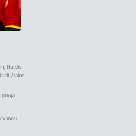
nn, Hafdís
 til ársins
 þriðja
lokahófi