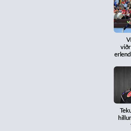
V
við
erlen
Teku
hillu