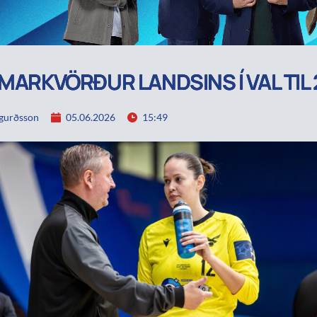
 MARKVÖRÐUR LANDSINS Í VAL TIL
igurðsson
05.06.2026
15:49