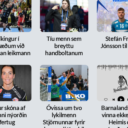
íkingur í
Tíu menn sem
Stefán F
ræðum við
breyttu
Jónsson ti
dan leikmann
handboltanum
r skóna af
Óvissa um tvo
Barnalands
nni nýorðin
lykilmenn
vinna ekke
fertug
Stjörnunnar fyrir
Heimis 