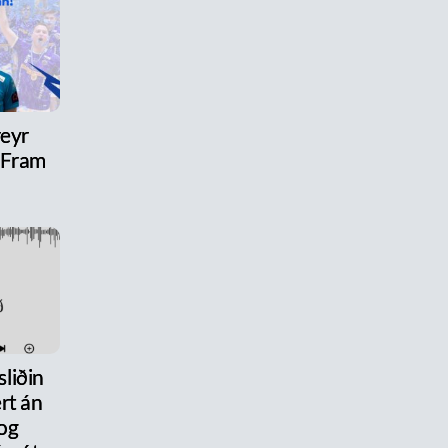
reyr
l Fram
liðin
rt án
og