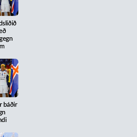
dsliðið
eð
 gegn
um
r báðir
gn
ndi