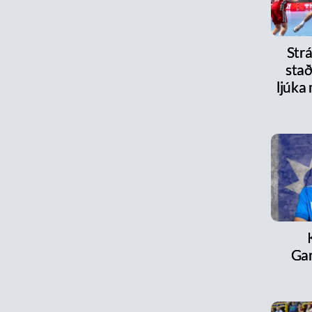
Strá
stað
ljúka
Ga