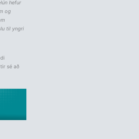
Hún hefur
um og
am
u til yngri
ndi
tir sé að