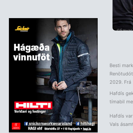
Besti mark
Renötudótt
2029. Frá 
Hafdís gek
tímabil me
Hafdís var
Vals ásamt