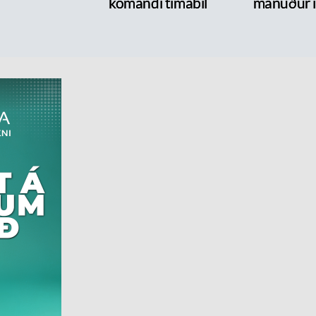
komandi tímabil
mánuður í