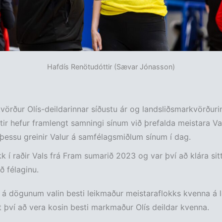
Hafdís Renötudóttir (Sævar Jónasson)
vörður Olís-deildarinnar síðustu ár og landsliðsmarkvörðuri
ir hefur framlengt samningi sínum við þrefalda meistara Vals
þessu greinir Valur á samfélagsmiðlum sínum í dag.
k í raðir Vals frá Fram sumarið 2023 og var því að klára sitt
ð félaginu.
 á dögunum valin besti leikmaður meistaraflokks kvenna á 
 því að vera kosin besti markmaður Olís deildar kvenna.