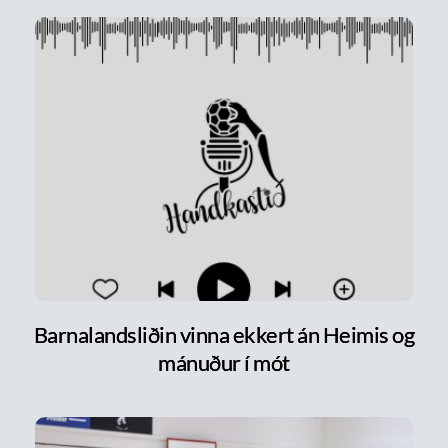
Barnalandsliðin vinna ekkert án Heimis og
mánuður í mót