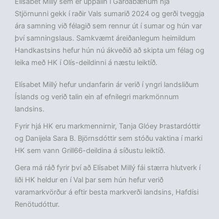
Elísabet Millý sem er uppalin í Garðabænum hjá
Stjörnunni gekk í raðir Vals sumarið 2024 og gerði tveggja
ára samning við félagið sem rennur út í sumar og hún var
því samningslaus. Samkvæmt áreiðanlegum heimildum
Handkastsins hefur hún nú ákveðið að skipta um félag og
leika með HK í Olís-deildinni á næstu leiktíð.
Elísabet Millý hefur undanfarin ár verið í yngri landsliðum
Íslands og verið talin ein af efnilegri markmönnum
landsins.
Fyrir hjá HK eru markmennirnir, Tanja Glóey Þrastardóttir
og Danijela Sara B. Björnsdóttir sem stóðu vaktina í marki
HK sem vann Grill66-deildina á síðustu leiktíð.
Gera má ráð fyrir því að Elísabet Millý fái stærra hlutverk í
liði HK heldur en í Val þar sem hún hefur verið
varamarkvörður á eftir besta markverði landsins, Hafdísi
Renötudóttur.