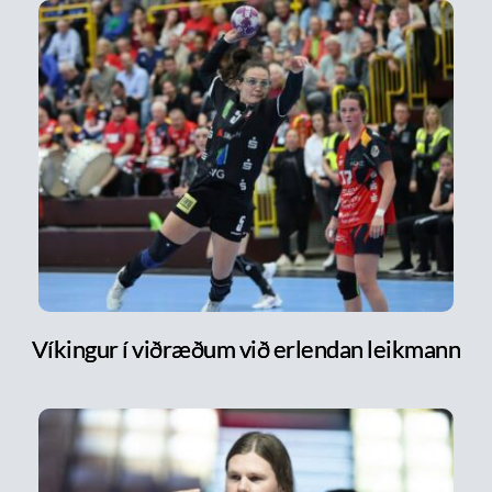
Víkingur í viðræðum við erlendan leikmann