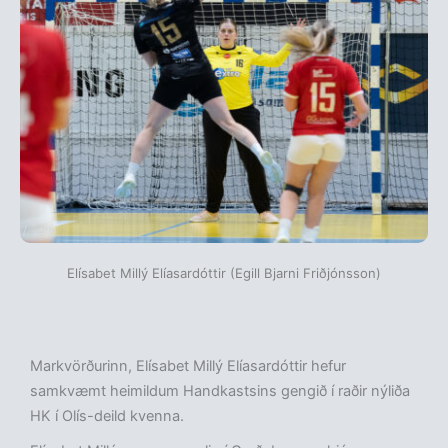
Elísabet Millý Elíasardóttir (Egill Bjarni Friðjónsson)
Markvörðurinn, Elísabet Millý Elíasardóttir hefur
samkvæmt heimildum Handkastsins gengið í raðir nýliða
HK í Olís-deild kvenna.