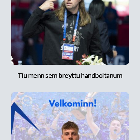
Tíu menn sem breyttu handboltanum