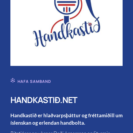
HAFA SAMBAND
HANDKASTIÐ.NET
Handkastið er hlaðvarpsþáttur og fréttamiðill um
íslenskan og erlendan handbolta.