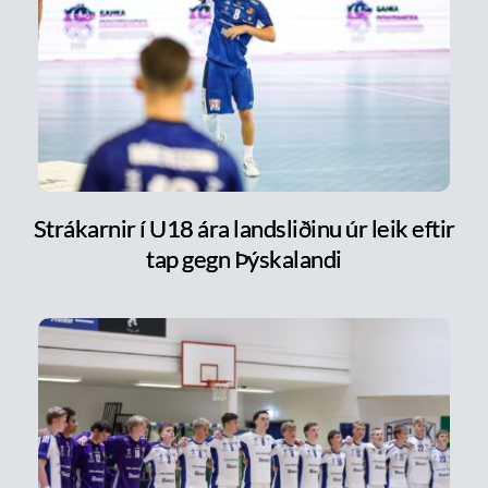
Strákarnir í U18 ára landsliðinu úr leik eftir
tap gegn Þýskalandi