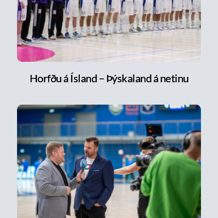
Horfðu á Ísland – Þýskaland á netinu