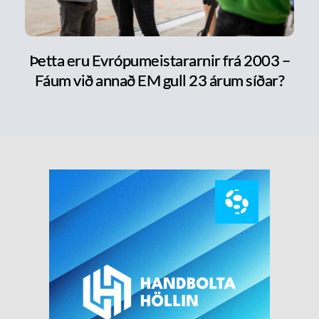
Þetta eru Evrópumeistararnir frá 2003 –
Fáum við annað EM gull 23 árum síðar?