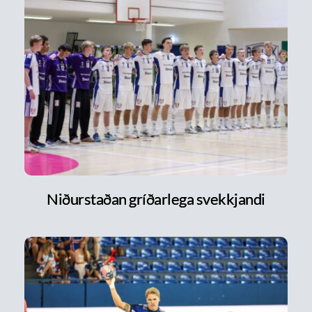
Niðurstaðan gríðarlega svekkjandi