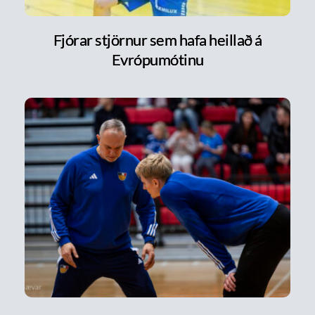
Fjórar stjörnur sem hafa heillað á
Evrópumótinu