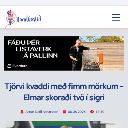
Tjörvi kvaddi með fimm mörkum –
Elmar skoraði tvö í sigri
Arnar Daði Arnarsson
06.06.2026
17:50