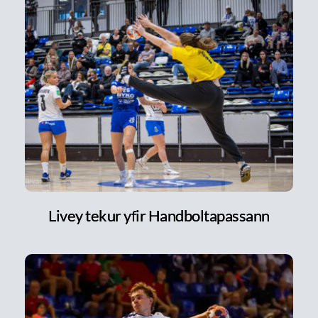
Livey tekur yfir Handboltapassann