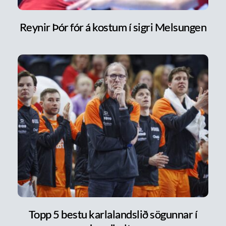
Reynir Þór fór á kostum í sigri Melsungen
Topp 5 bestu karlalandslið sögunnar í