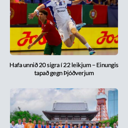
Hafa unnið 20 sigra í 22 leikjum – Einungis
tapað gegn Þjóðverjum