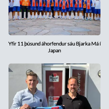
Yfir 11 þúsund áhorfendur sáu Bjarka Má í
Japan