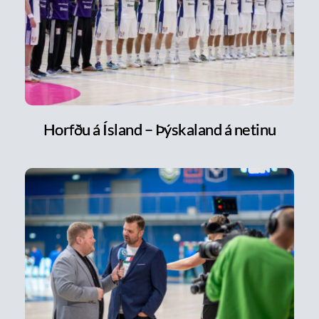
Horfðu á Ísland – Þýskaland á netinu