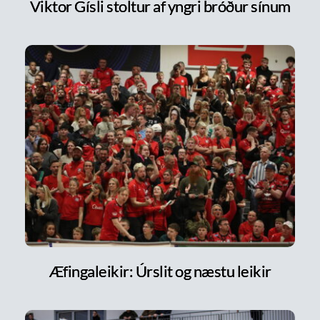
Viktor Gísli stoltur af yngri bróður sínum
Æfingaleikir: Úrslit og næstu leikir