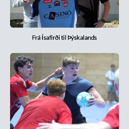
Frá Ísafirði til Þýskalands