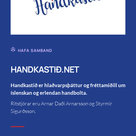
HAFA SAMBAND
HANDKASTIÐ.NET
Handkastið er hlaðvarpsþáttur og fréttamiðill um
íslenskan og erlendan handbolta.
Ritstjórar eru Arnar Daði Arnarsson og Styrmir
Sigurðsson.