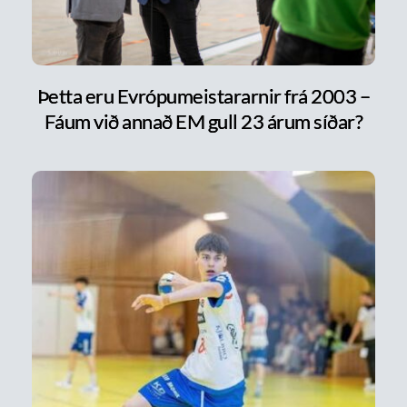
Þetta eru Evrópumeistararnir frá 2003 –
Fáum við annað EM gull 23 árum síðar?