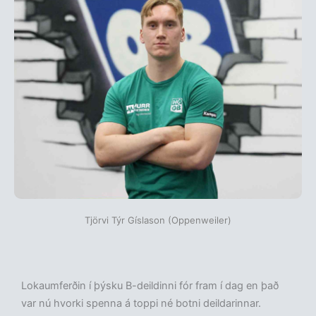
Tjörvi Týr Gíslason (Oppenweiler)
Lokaumferðin í þýsku B-deildinni fór fram í dag en það
var nú hvorki spenna á toppi né botni deildarinnar.