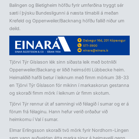
Balingen og Bietigheim höfðu fyrir umferðina tryggt sér
sæti í þýsku Bundesligunni á næsta tímabili á meðan
Krefeld og Oppenweiler/Backnang höfðu fallið niður um
deild.
Tjörvi Týr Gíslason lék sinn síðasta leik með botnliði
Oppenweiler/Backang er liðið heimsótti Lübbecke heim.
Heimaliðið hafði betur í leiknum með fimm mörkum 38-33
en Tjörvi Týr Gíslason fór mikinn í markaskorun gestanna
og skoraði fimm mörk í leiknum úr fimm skotum.
Tjörvi Týr rennur út af samningi við félagið í sumar og er á
förum frá félaginu. Hann hefur verið orðaður við
heimkomu í Val í sumar.
Elmar Erlingsson skoraði tvö mörk fyrir Nordhorn-Lingen
sem vann auðveldan átta marka sigur á heimavelli gegn