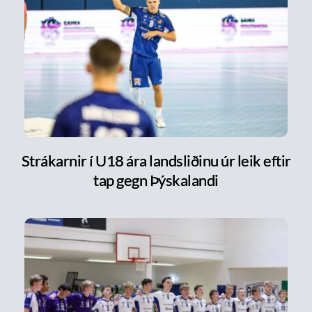
Strákarnir í U18 ára landsliðinu úr leik eftir
tap gegn Þýskalandi