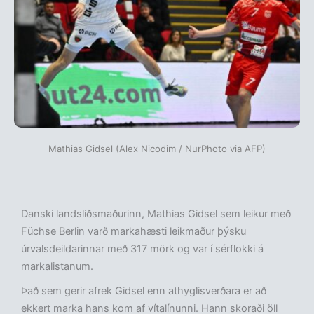
Mathias Gidsel (Alex Nicodim / NurPhoto via AFP)
Danski landsliðsmaðurinn, Mathias Gidsel sem leikur með
Füchse Berlin varð markahæsti leikmaður þýsku
úrvalsdeildarinnar með 317 mörk og var í sérflokki á
markalistanum.
Það sem gerir afrek Gidsel enn athyglisverðara er að
ekkert marka hans kom af vítalínunni. Hann skoraði öll