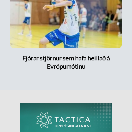
Fjórar stjörnur sem hafa heillað á
Evrópumótinu