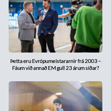
Þetta eru Evrópumeistararnir frá 2003 –
Fáum við annað EM gull 23 árum síðar?