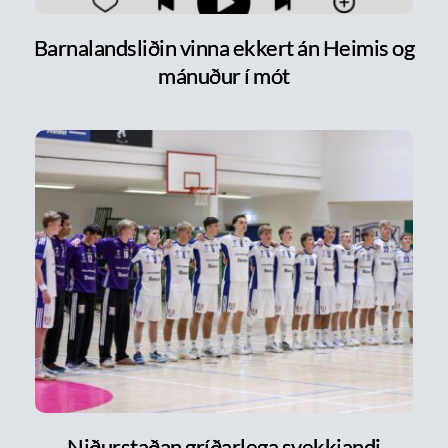
Barnalandsliðin vinna ekkert án Heimis og
mánuður í mót
Niðurstaðan gríðarlega svekkjandi