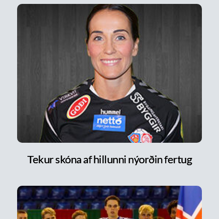
Tekur skóna af hillunni nýorðin fertug