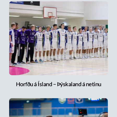
Horfðu á Ísland – Þýskaland á netinu