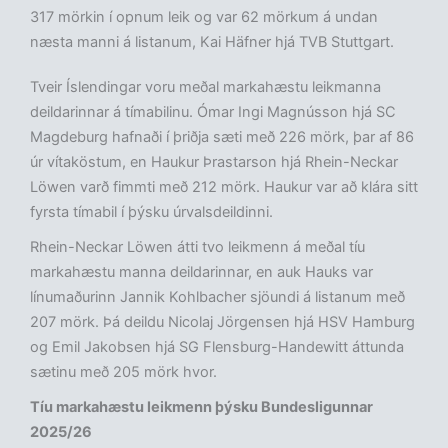
317 mörkin í opnum leik og var 62 mörkum á undan
næsta manni á listanum, Kai Häfner hjá TVB Stuttgart.
Tveir Íslendingar voru meðal markahæstu leikmanna
deildarinnar á tímabilinu. Ómar Ingi Magnússon hjá SC
Magdeburg hafnaði í þriðja sæti með 226 mörk, þar af 86
úr vítaköstum, en Haukur Þrastarson hjá Rhein-Neckar
Löwen varð fimmti með 212 mörk. Haukur var að klára sitt
fyrsta tímabil í þýsku úrvalsdeildinni.
Rhein-Neckar Löwen átti tvo leikmenn á meðal tíu
markahæstu manna deildarinnar, en auk Hauks var
línumaðurinn Jannik Kohlbacher sjöundi á listanum með
207 mörk. Þá deildu Nicolaj Jörgensen hjá HSV Hamburg
og Emil Jakobsen hjá SG Flensburg-Handewitt áttunda
sætinu með 205 mörk hvor.
Tíu markahæstu leikmenn þýsku Bundesligunnar
2025/26