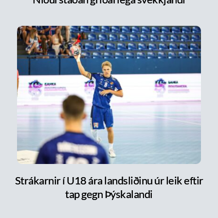
Strákarnir í U18 ára landsliðinu úr leik eftir
tap gegn Þýskalandi