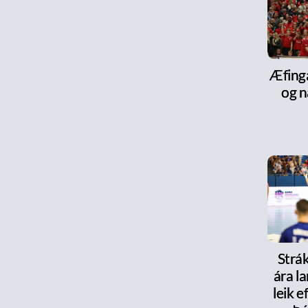
Æfinga
og n
Strák
ára la
leik e