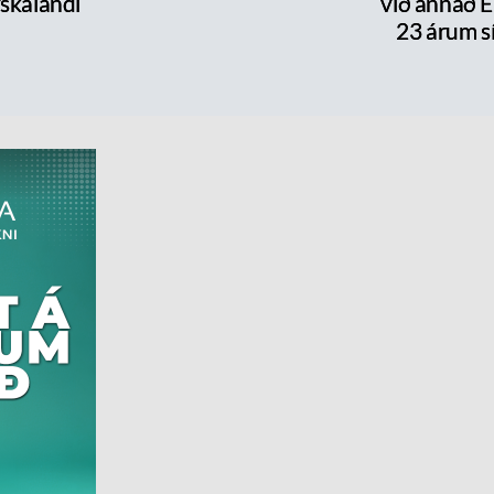
skalandi
við annað E
23 árum s