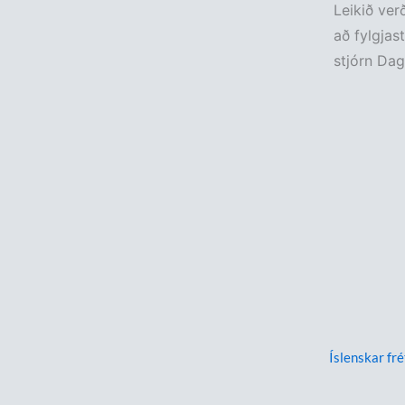
Leikið ver
að fylgjas
stjórn Da
Íslenskar fré