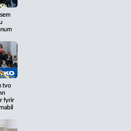
 sem
u
anum
 tvo
nn
 fyrir
mabil