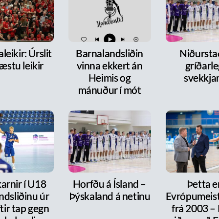
leikir: Úrslit
Barnalandsliðin
Niðurst
æstu leikir
vinna ekkert án
gríðarl
Heimis og
svekkja
mánuður í mót
arnir í U18
Horfðu á Ísland –
Þetta e
ndsliðinu úr
Þýskaland á netinu
Evrópumeist
ftir tap gegn
frá 2003 –