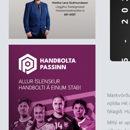
Markvörður
nýliða HK 
félagið. Hú
Millý er u