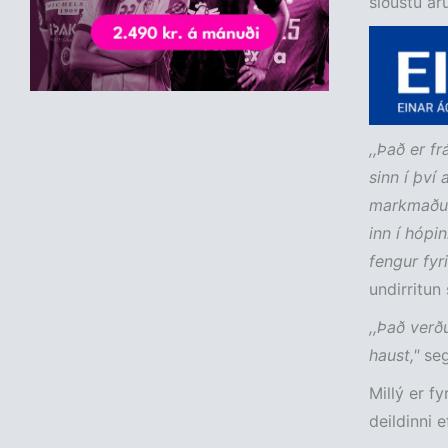
síðustu ár
,,Það er f
sinn í því
markmaður
inn í hópi
fengur fyri
undirritun
,,Það verðu
haust,"
seg
Millý er fy
deildinni e