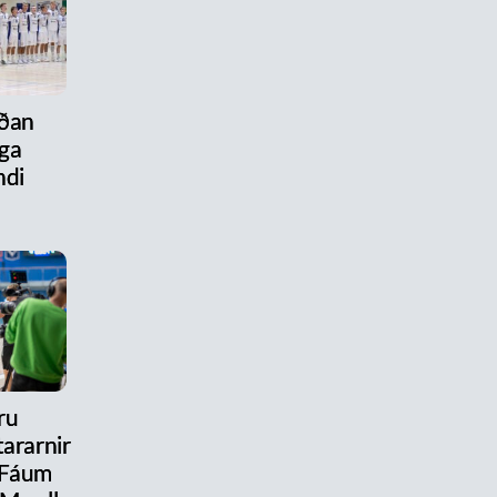
aðan
ega
ndi
ru
ararnir
 Fáum