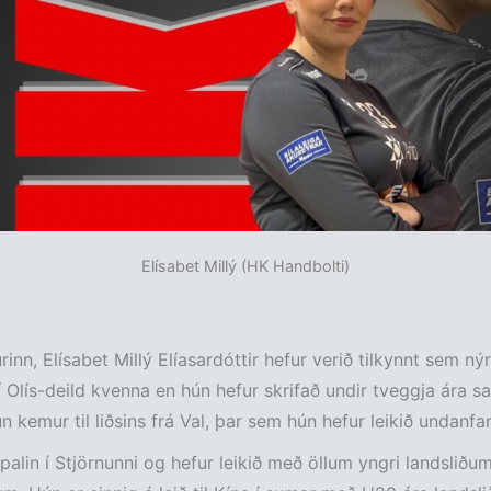
Elísabet Millý (HK Handbolti)
inn, Elísabet Millý Elíasardóttir hefur verið tilkynnt sem ný
í Olís-deild kvenna en hún hefur skrifað undir tveggja ára s
n kemur til liðsins frá Val, þar sem hún hefur leikið undanfar
ppalin í Stjörnunni og hefur leikið með öllum yngri landsliðum