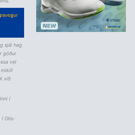
ðinu.
og sjái hag
er góður
ssa vel
mikill
K við
nni í
í Olís-