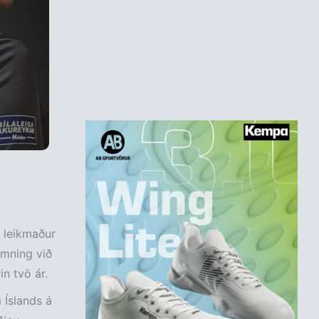
r leikmaður
amning við
in tvö ár.
 Íslands á