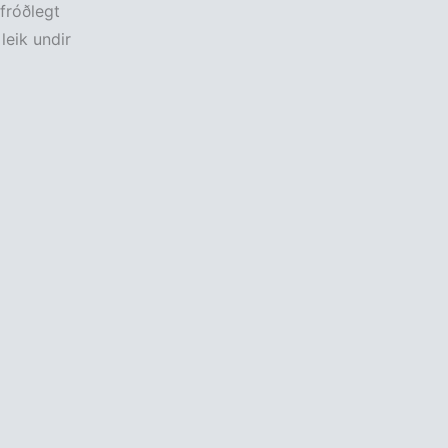
 fróðlegt
leik undir