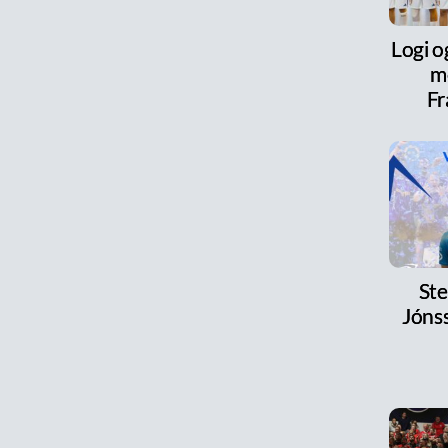
Logi o
m
Fr
Ste
Jónss