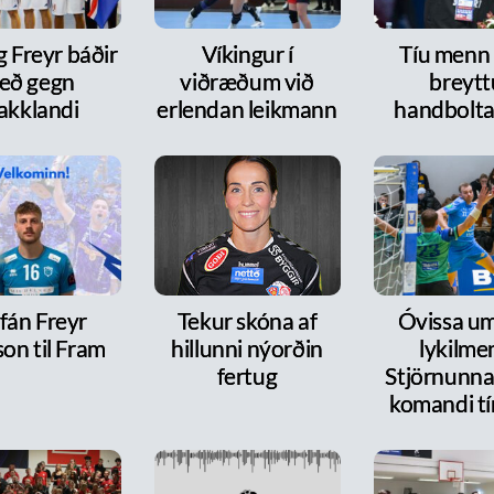
g Freyr báðir
Víkingur í
Tíu menn
eð gegn
viðræðum við
breytt
akklandi
erlendan leikmann
handbolt
fán Freyr
Tekur skóna af
Óvissa um
on til Fram
hillunni nýorðin
lykilme
fertug
Stjörnunnar
komandi tí