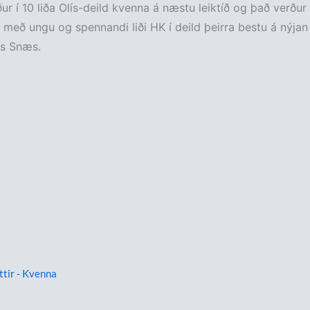
ður í 10 liða Olís-deild kvenna á næstu leiktíð og það verður
t með ungu og spennandi liði HK í deild þeirra bestu á nýjan 
gs Snæs.
ttir - Kvenna