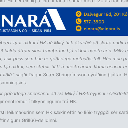
um. Hún er einnig á leið til Kína í sumar með U20 ára landsli
rábært fyrir okkur í HK að Millý hafi ákveðið að skrifa undir 
 að halda áfram sinni framþróun hjá okkur næstu árin. Millý 
, auk þess sem hún er gríðarlega metnaðarfull. Hún mun pa
nn hjá okkur, sem stefnir hátt á næstu árum. Koma hennar er 
r liðið,"
sagði Dagur Snær Steingrímsson nýráðinn þjálfari H
 samningsins.
r gríðarlega spennandi að sjá Millý í HK-treyjunni í Olísdeildi
ir ennfremur í tilkynningunni frá HK.
rsti leikmaðurinn sem HK sækir eftir að liðið tryggði sér sæti 
ftir sigur í Grill66-deildinni.