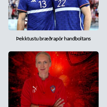
Þekktustu bræðrapör handboltans