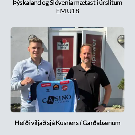
Þýskaland og Slóvenía mætast í úrslitum
EM U18
Hefði viljað sjá Kusners í Garðabænum