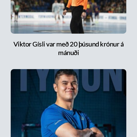
Viktor Gísli var með 20 þúsund krónur á
mánuði