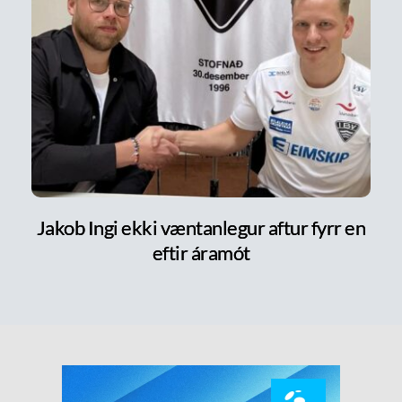
Jakob Ingi ekki væntanlegur aftur fyrr en
eftir áramót