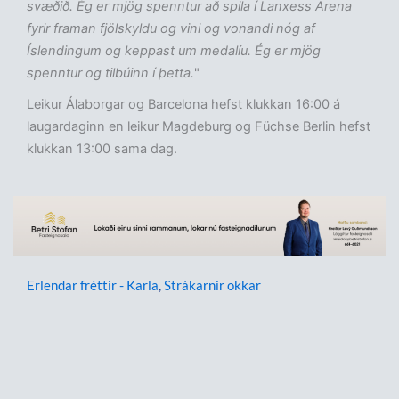
svæðið. Ég er mjög spenntur að spila í Lanxess Arena
fyrir framan fjölskyldu og vini og vonandi nóg af
Íslendingum og keppast um medalíu. Ég er mjög
spenntur og tilbúinn í þetta.
"
Leikur Álaborgar og Barcelona hefst klukkan 16:00 á
laugardaginn en leikur Magdeburg og Füchse Berlin hefst
klukkan 13:00 sama dag.
Erlendar fréttir - Karla
,
Strákarnir okkar