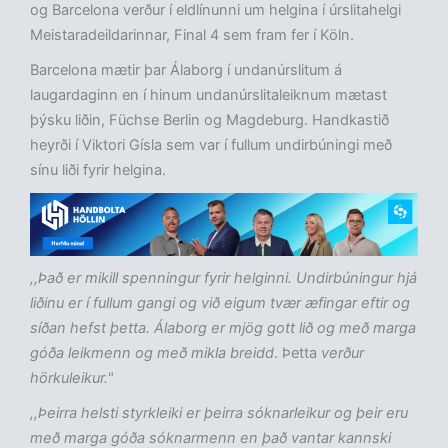
og Barcelona verður í eldlínunni um helgina í úrslitahelgi
Meistaradeildarinnar, Final 4 sem fram fer í Köln.
Barcelona mætir þar Álaborg í undanúrslitum á
laugardaginn en í hinum undanúrslitaleiknum mætast
þýsku liðin, Füchse Berlin og Magdeburg. Handkastið
heyrði í Viktori Gísla sem var í fullum undirbúningi með
sínu liði fyrir helgina.
,,Það er mikill spenningur fyrir helginni. Undirbúningur hjá
liðinu er í fullum gangi og við eigum tvær æfingar eftir og
síðan hefst þetta. Álaborg er mjög gott lið og með marga
góða leikmenn og með mikla breidd
. Þetta
verður
hörkuleikur.
"
,,Þeirra helsti styrkleiki er þeirra sóknarleikur og þeir eru
með marga góða sóknarmenn en það vantar kannski