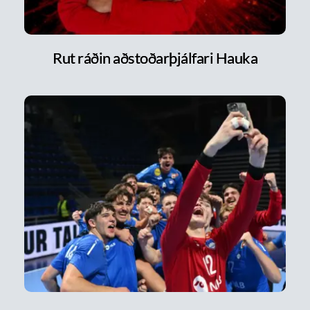
Rut ráðin aðstoðarþjálfari Hauka