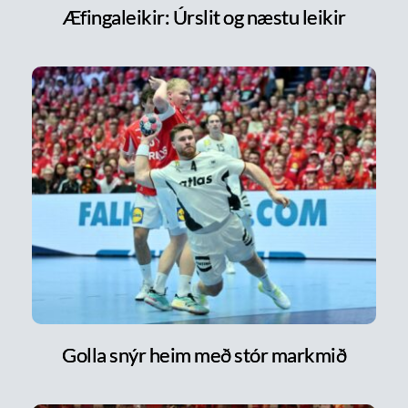
Æfingaleikir: Úrslit og næstu leikir
Golla snýr heim með stór markmið