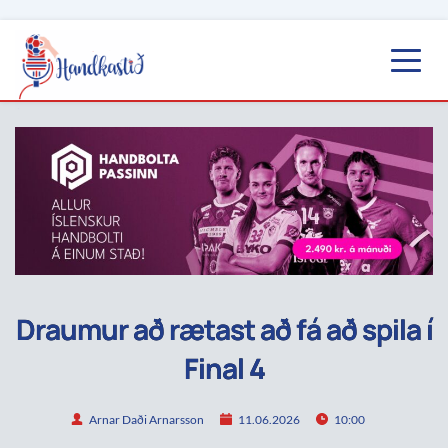
Draumur að rætast að fá að spila í
Final 4
Arnar Daði Arnarsson
11.06.2026
10:00