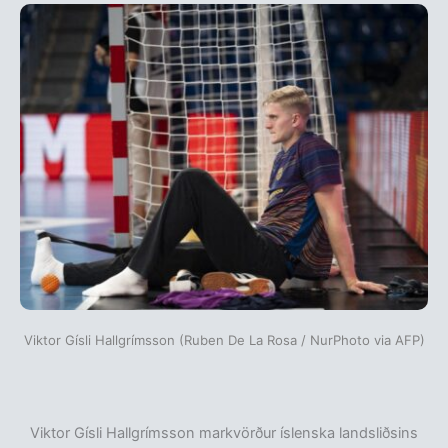
Viktor Gísli Hallgrímsson (Ruben De La Rosa / NurPhoto via AFP)
Viktor Gísli Hallgrímsson markvörður íslenska landsliðsins