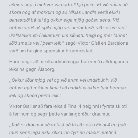
aðeins upp á einhver varnartröll hjá þeim. Ef við náum að
skora nóg af mörkum og að Niklas Landin verði ekki í
banastuði þá tel ég okkur eiga mjög góðan séns. Við
höfum verið að spila mjög vel undanfarið, við spilum vel í
úrslitaleiknum í bikarnum um síðustu helgi og mér fannst
liðið smella vel í þeim leik
," sagði Viktor Gísli en Barcelona
varð um helgina spænskur bikarmeistari.
Hann segir að mikill undirbúningur hafi verið í aðdraganda
leiksins gegn Álaborg.
,,Okkur líður mjög vel og við erum vel undirbúnir. Við
höfum eytt miklum tíma í að undirbúa okkur fyrir þennan
leik og skoða þeirra leik
."
Viktor Gísli er að fara leika á Final 4 helginni í fyrsta skipti
á ferlinum og segir þetta var langþráður draumur.
,,Það er draumur að rætast að fá að spila í Final 4 en það
mun sennilega ekki kikka inn fyrr en maður mætir á