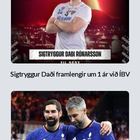
Sigtryggur Daði framlengir um 1 ár við ÍBV