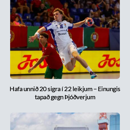
Hafa unnið 20 sigra í 22 leikjum – Einungis
tapað gegn Þjóðverjum