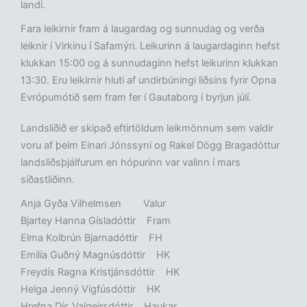
landi.
Fara leikirnir fram á laugardag og sunnudag og verða
leiknir í Virkinu í Safamýri. Leikurinn á laugardaginn hefst
klukkan 15:00 og á sunnudaginn hefst leikurinn klukkan
13:30. Eru leikirnir hluti af undirbúningi liðsins fyrir Opna
Evrópumótið sem fram fer í Gautaborg í byrjun júlí.
Landsliðið er skipað eftirtöldum leikmönnum sem valdir
voru af þeim Einari Jónssyni og Rakel Dögg Bragadóttur
landsliðsþjálfurum en hópurinn var valinn í mars
síðastliðinn.
Anja Gyða Vilhelmsen Valur
Bjartey Hanna Gísladóttir Fram
Elma Kolbrún Bjarnadóttir FH
Emilía Guðný Magnúsdóttir HK
Freydís Ragna Kristjánsdóttir HK
Helga Jenný Vigfúsdóttir HK
Hrefna Dís Valgeirsdóttir Haukar