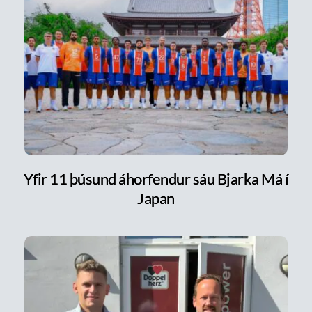
Yfir 11 þúsund áhorfendur sáu Bjarka Má í
Japan