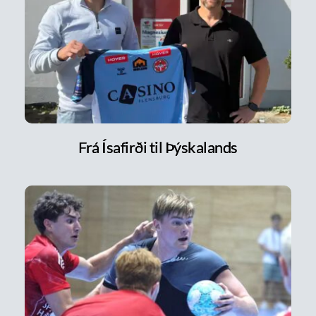
Frá Ísafirði til Þýskalands