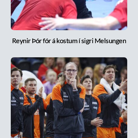
Reynir Þór fór á kostum í sigri Melsungen