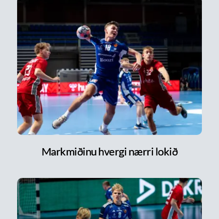
Markmiðinu hvergi nærri lokið