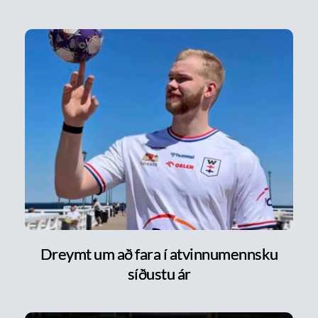
Dreymt um að fara í atvinnumennsku
síðustu ár