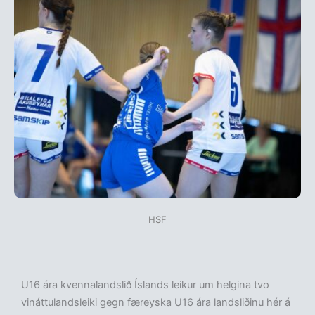
HSF
U16 ára kvennalandslið Íslands leikur um helgina tvo
vináttulandsleiki gegn færeyska U16 ára landsliðinu hér á