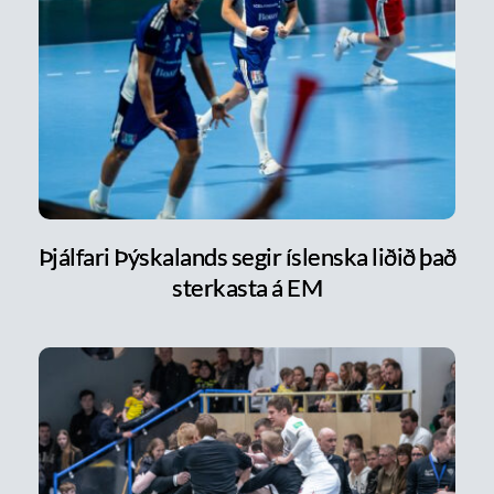
Þjálfari Þýskalands segir íslenska liðið það
sterkasta á EM