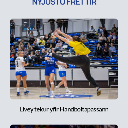
NÝJUSTU FRÉTTIR
Livey tekur yfir Handboltapassann