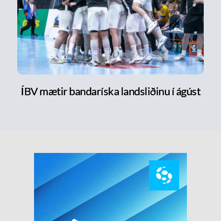
ÍBV mætir bandaríska landsliðinu í ágúst