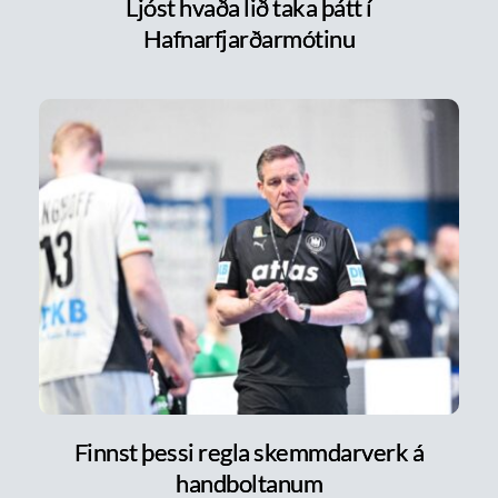
Ljóst hvaða lið taka þátt í
Hafnarfjarðarmótinu
Finnst þessi regla skemmdarverk á
handboltanum