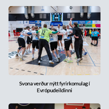
Svona verður nýtt fyrirkomulag í
Evrópudeildinni