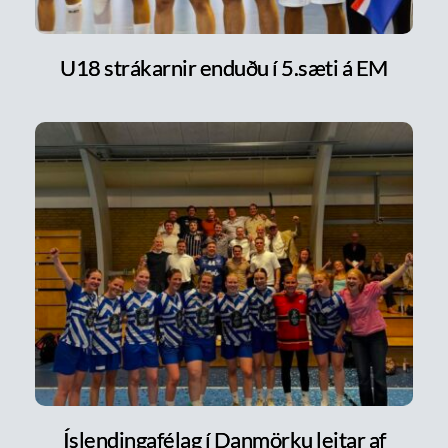
U18 strákarnir enduðu í 5.sæti á EM
Íslendingafélag í Danmörku leitar af