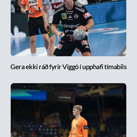
Gera ekki ráð fyrir Viggó í upphafi tímabils