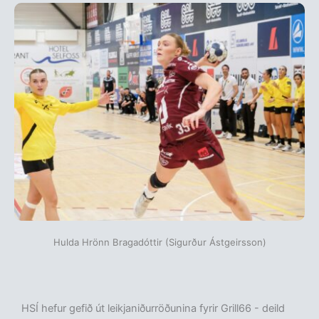
Hulda Hrönn Bragadóttir (Sigurður Ástgeirsson)
HSÍ hefur gefið út leikjaniðurröðunina fyrir Grill66 - deild