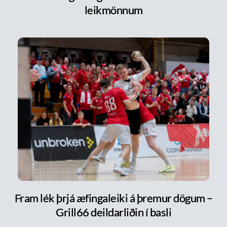
leikmönnum
Fram lék þrjá æfingaleiki á þremur dögum –
Grill66 deildarliðin í basli