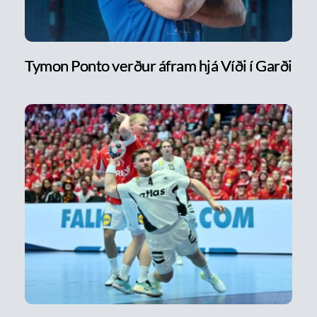
Tymon Ponto verður áfram hjá Víði í Garði