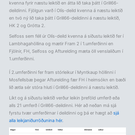
kvenna fyrir næstu leiktíð en átta lið taka þátt í Grill66-
deildinni. Fjölgun varð í Olís-deild kvenna á næstu leiktíð
en tvö ný lið taka þátt í Grill66-deildinni á næstu leiktíð,
HK 2 og Grótta 2.
Selfoss sem féll úr Olís-deild kvenna á síðustu leiktíð fer í
Lambhagahöllina og mætir Fram 2 í 1.umferðinni en
Fjölnir, FH, Selfoss og Afturelding mæta öll venslaliðum í
1.umferðinni.
Í 2.umferðinni fer fram stórleikur í Myntkaup höllinni í
Mosfellsbæ þegar Afturelding fær FH í heimsókn en bæði
lið ætla sér stóra hluti í Grill66-deildinni á næstu leiktíð.
Líkt og á síðustu leiktíð verður leikin þreföld umferð eða
alls 21 umferð í Grill66-deildinni. Hér að neðan má sjá
fyrstu tvær umferðirnar í deildinni og þá er hægt að
sjá
alla leikjaniðurröðunina hér.