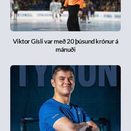
Viktor Gísli var með 20 þúsund krónur á
mánuði