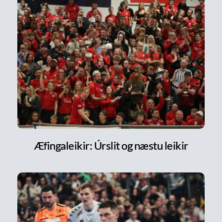
Æfingaleikir: Úrslit og næstu leikir