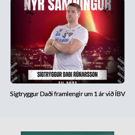
Sigtryggur Daði framlengir um 1 ár við ÍBV