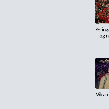
Æfinga
og n
Vikan