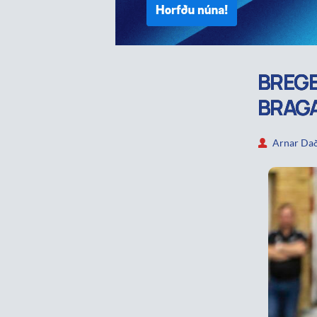
BREG
BRAG
Arnar Dað