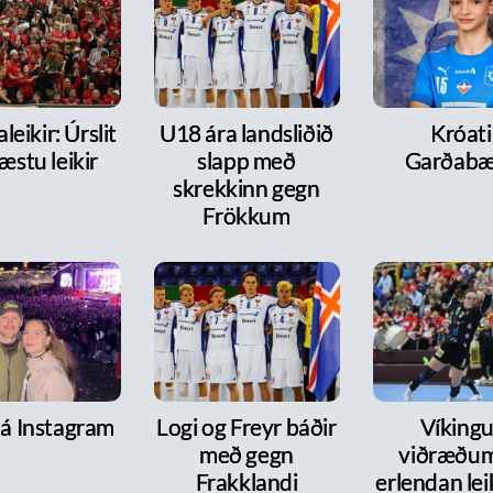
leikir: Úrslit
U18 ára landsliðið
Króati 
æstu leikir
slapp með
Garðabæ
skrekkinn gegn
Frökkum
 á Instagram
Logi og Freyr báðir
Víkingur
með gegn
viðræðum
Frakklandi
erlendan le