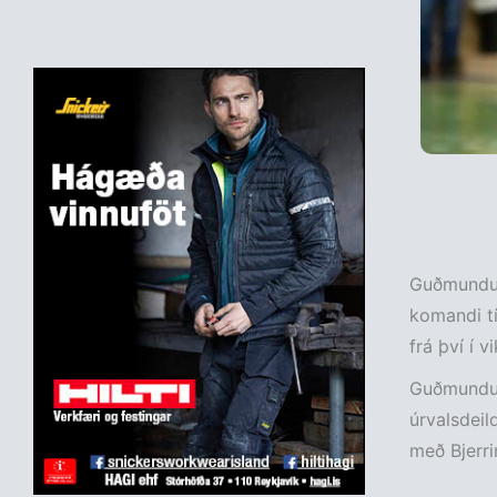
Guðmundur 
komandi tí
frá því í v
Guðmundur
úrvalsdeil
með Bjerri