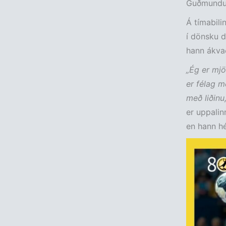
Guðmundur 
Á tímabili
í dönsku d
hann ákvað
„Ég er mjö
er félag m
með liðinu
er uppalin
en hann hé