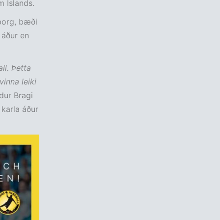
 Íslands.
borg, bæði
 áður en
ll. Þetta
vinna leiki
dur Bragi
karla áður