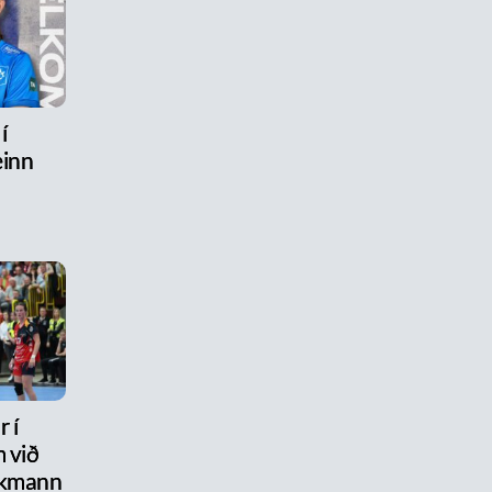
í
inn
 í
 við
ikmann