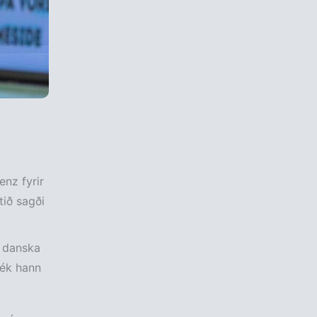
nz fyrir
tið sagði
á danska
lék hann