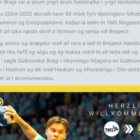
Bragi var á sínum yngri árum fastamaður í yngri landsliðum
nu 2024–2025 skoraði hann 89 mörk fyrir Bjerringbro-Silke
eildinni og Evrópudeildinni. Þaðan lá leiðin til TMS Ringsted
 að taka næsta skref á ferlinum og semja við Bregenz.
g stoltur og ánægður með að vera á leið til Bregenz Handba
eð ríka hefð og sögu og ég hlakka mikið til að hefja leik og 
,“
sagði Guðmundur Bragi í tilkynningu félagsins en Guðmun
n í Haukum og lék með Haukum og Aftureldingu í Olís-deild 
lt út í atvinnumennsku.