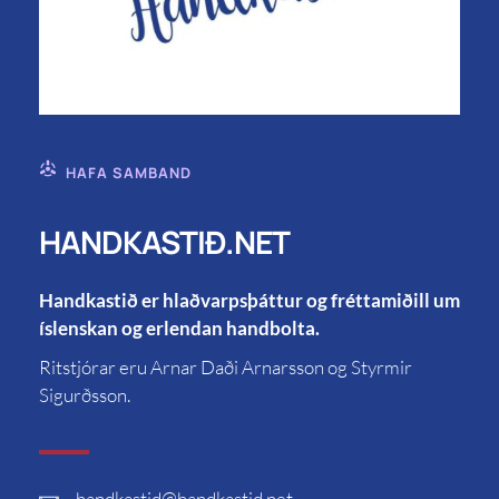
HAFA SAMBAND
HANDKASTIÐ.NET
Handkastið er hlaðvarpsþáttur og fréttamiðill um
íslenskan og erlendan handbolta.
Ritstjórar eru Arnar Daði Arnarsson og Styrmir
Sigurðsson.
handkastid
@handkastid.net