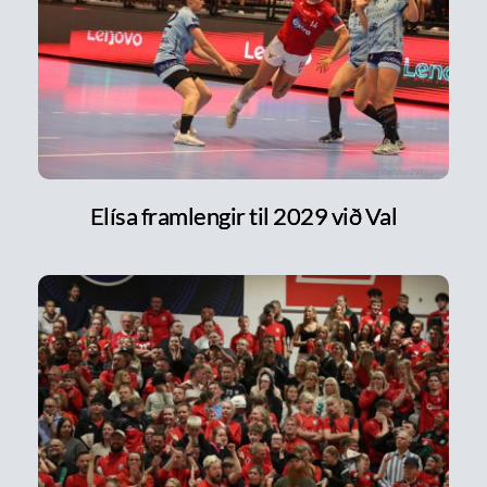
Elísa framlengir til 2029 við Val