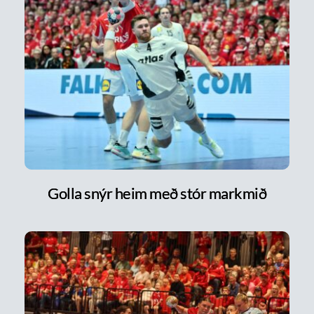
Golla snýr heim með stór markmið