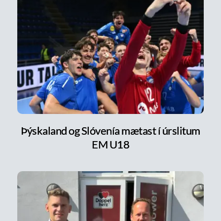
Þýskaland og Slóvenía mætast í úrslitum
EM U18