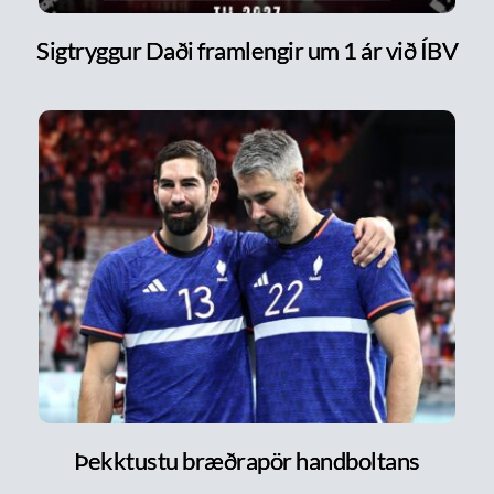
Sigtryggur Daði framlengir um 1 ár við ÍBV
Þekktustu bræðrapör handboltans