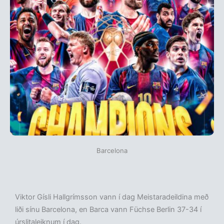
Barcelona
Viktor Gísli Hallgrímsson vann í dag Meistaradeildina með
liði sínu Barcelona, en Barca vann Füchse Berlin 37-34 í
úrslitaleiknum í dag.