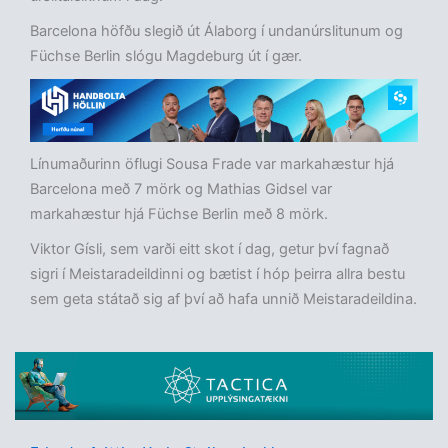
Barcelona höfðu slegið út Álaborg í undanúrslitunum og
Füchse Berlin slógu Magdeburg út í gær.
Línumaðurinn öflugi Sousa Frade var markahæstur hjá
Barcelona með 7 mörk og Mathias Gidsel var
markahæstur hjá Füchse Berlin með 8 mörk.
Viktor Gísli, sem varði eitt skot í dag, getur því fagnað
sigri í Meistaradeildinni og bætist í hóp þeirra allra bestu
sem geta státað sig af því að hafa unnið Meistaradeildina.