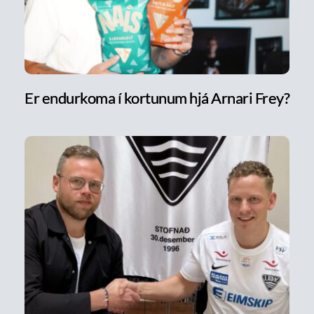
Er endurkoma í kortunum hjá Arnari Frey?