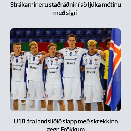
Strákarnir eru staðráðnir í að ljúka mótinu
með sigri
U18 ára landsliðið slapp með skrekkinn
gegn Frökkum