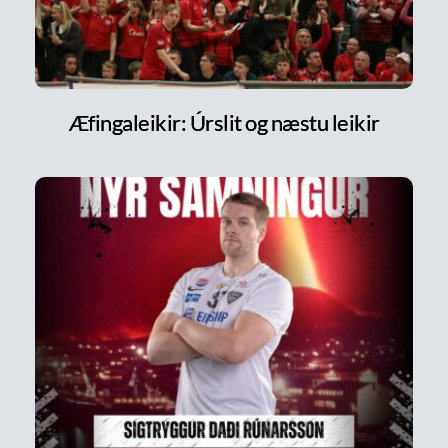
Æfingaleikir: Úrslit og næstu leikir