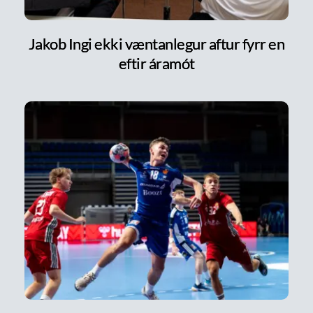
Jakob Ingi ekki væntanlegur aftur fyrr en
eftir áramót