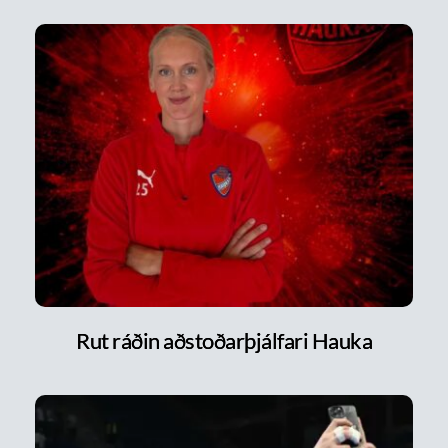
Rut ráðin aðstoðarþjálfari Hauka