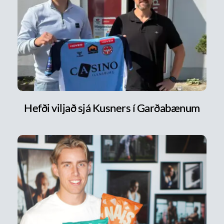
Hefði viljað sjá Kusners í Garðabænum