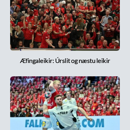
Æfingaleikir: Úrslit og næstu leikir