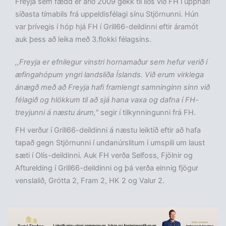
Freyja sem fædd er árið 2009 gekk til liðs við FH í upphafi
síðasta tímabils frá uppeldisfélagi sínu Stjörnunni. Hún
var þrívegis í hóp hjá FH í Grill66-deildinni eftir áramót
auk þess að leika með 3.flokki félagsins.
,,Freyja er efnilegur vinstri hornamaður sem hefur verið í
æfingahópum yngri landsliða Íslands. Við erum virklega
ánægð með að Freyja hafi framlengt samninginn sinn við
félagið og hlökkum til að sjá hana vaxa og dafna í FH-
treyjunni á næstu árum,"
segir í tilkynningunni frá FH.
FH verður í Grill66-deildinni á næstu leiktíð eftir að hafa
tapað gegn Stjörnunni í undanúrslitum í umspili um laust
sæti í Olís-deildinni. Auk FH verða Selfoss, Fjölnir og
Afturelding í Grill66-deildinni og þá verða einnig fjögur
venslalið, Grótta 2, Fram 2, HK 2 og Valur 2.