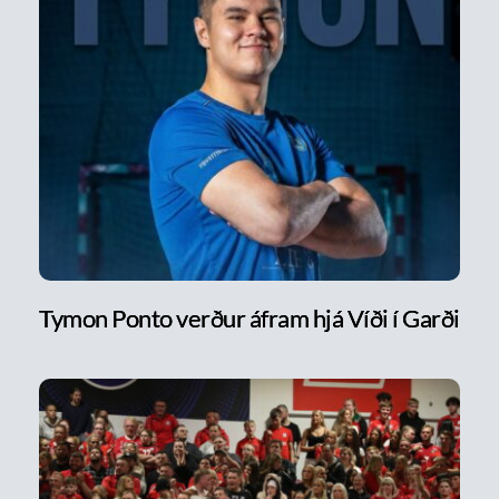
Tymon Ponto verður áfram hjá Víði í Garði