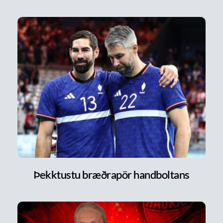
Þekktustu bræðrapör handboltans