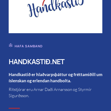
HAFA SAMBAND
HANDKASTIÐ.NET
Handkastið er hlaðvarpsþáttur og fréttamiðill um
íslenskan og erlendan handbolta.
Ritstjórar eru Arnar Daði Arnarsson og Styrmir
Sigurðsson.