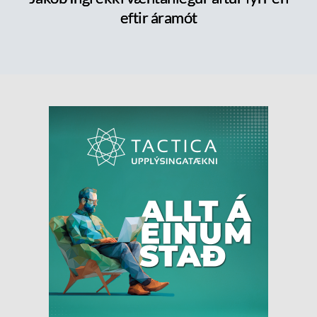
eftir áramót