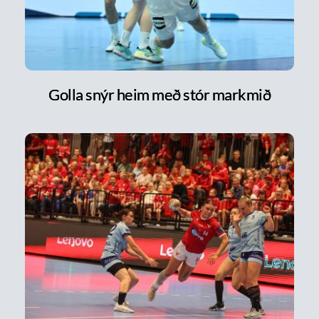
Golla snýr heim með stór markmið