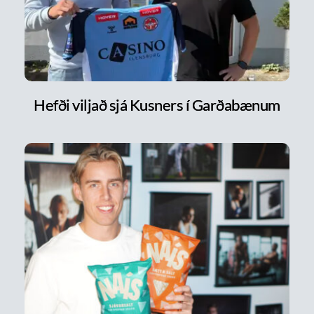
Hefði viljað sjá Kusners í Garðabænum