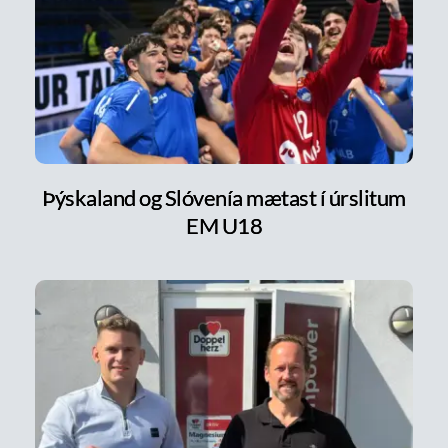
Þýskaland og Slóvenía mætast í úrslitum
EM U18