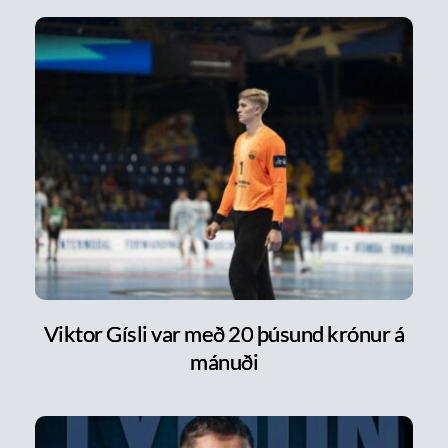
Viktor Gísli var með 20 þúsund krónur á
mánuði