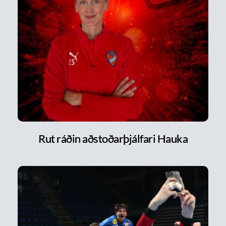
Rut ráðin aðstoðarþjálfari Hauka