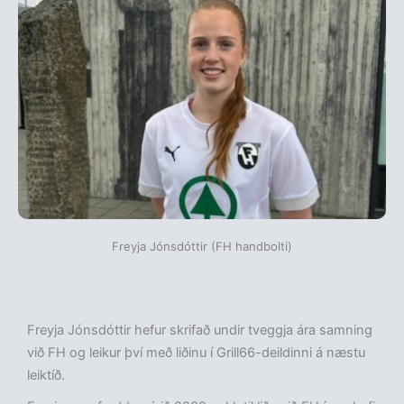
Freyja Jónsdóttir (FH handbolti)
Freyja Jónsdóttir hefur skrifað undir tveggja ára samning
við FH og leikur því með liðinu í Grill66-deildinni á næstu
leiktíð.