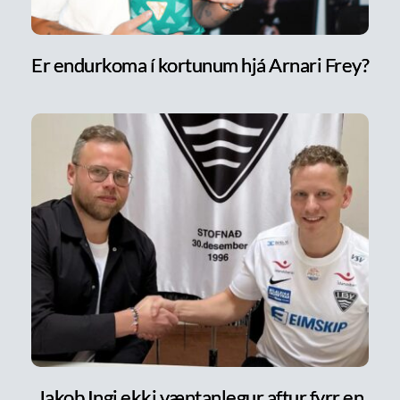
Er endurkoma í kortunum hjá Arnari Frey?
Jakob Ingi ekki væntanlegur aftur fyrr en