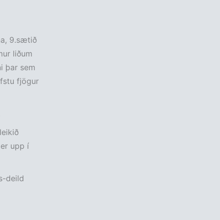
na, 9.sætið
mur liðum
pni þar sem
fstu fjögur
.
leikið
er upp í
s-deild