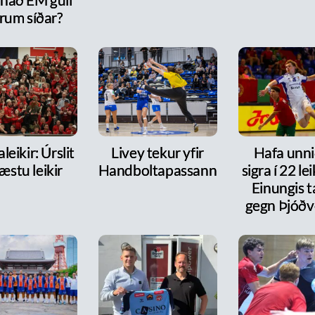
rum síðar?
leikir: Úrslit
Livey tekur yfir
Hafa unni
æstu leikir
Handboltapassann
sigra í 22 le
Einungis 
gegn Þjóðv