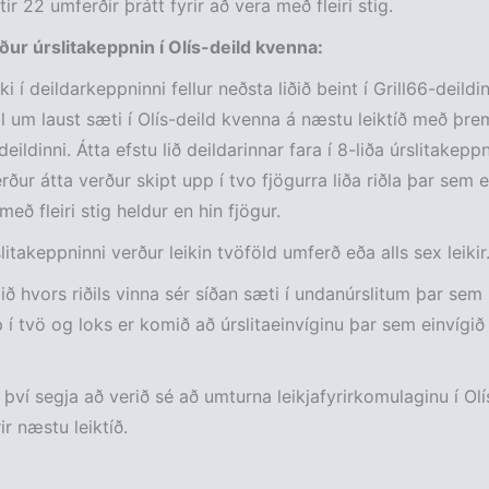
tir 22 umferðir þrátt fyrir að vera með fleiri stig.
ur úrslitakeppnin í Olís-deild kvenna:
iki í deildarkeppninni fellur neðsta liðið beint í Grill66-deildi
il um laust sæti í Olís-deild kvenna á næstu leiktíð með þre
deildinni. Átta efstu lið deildarinnar fara í 8-liða úrslitakep
rður átta verður skipt upp í tvo fjögurra liða riðla þar sem e
 með fleiri stig heldur en hin fjögur.
slitakeppninni verður leikin tvöföld umferð eða alls sex leikir
lið hvors riðils vinna sér síðan sæti í undanúrslitum þar sem 
 í tvö og loks er komið að úrslitaeinvíginu þar sem einvígið 
því segja að verið sé að umturna leikjafyrirkomulaginu í Olí
ir næstu leiktíð.