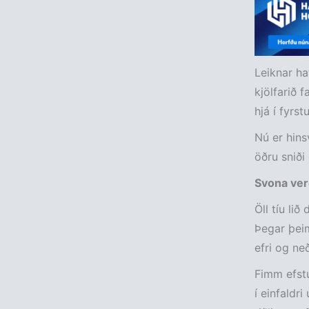
Leiknar ha
kjölfarið f
hjá í fyrst
Nú er hins
öðru sniði
Svona verð
Öll tíu li
Þegar þeim 
efri og neð
Fimm efstu
í einfaldri