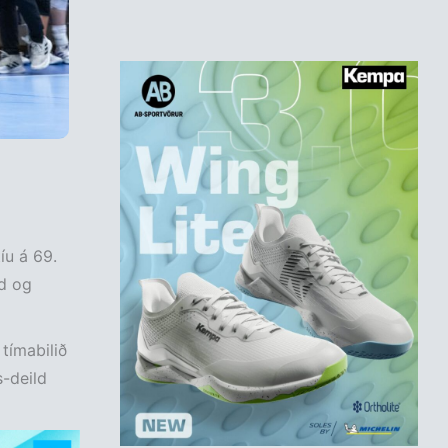
íu á 69.
nd og
 tímabilið
s-deild