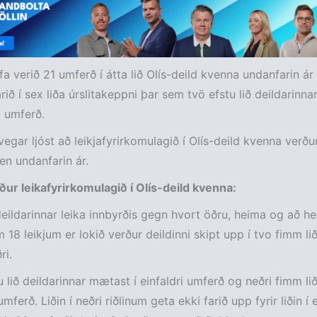
fa verið 21 umferð í átta lið Olís-deild kvenna undanfarin ár 
arið í sex liða úrslitakeppni þar sem tvö efstu lið deildarinnar
u umferð.
vegar ljóst að leikjafyrirkomulagið í Olís-deild kvenna verðu
 en undanfarin ár.
ur leikafyrirkomulagið í Olís-deild kvenna:
ð deildarinnar leika innbyrðis gegn hvort öðru, heima og að h
18 leikjum er lokið verður deildinni skipt upp í tvo fimm liða
ri.
 lið deildarinnar mætast í einfaldri umferð og neðri fimm l
 umferð. Liðin í neðri riðlinum geta ekki farið upp fyrir liðin í e