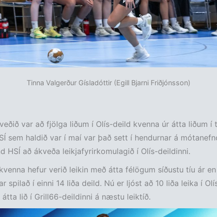
Tinna Valgerður Gísladóttir (Egill Bjarni Friðjónsson)
veðið var að fjölga liðum í Olís-deild kvenna úr átta liðum í t
SÍ sem haldið var í maí var það sett í hendurnar á mótanef
d HSÍ að ákveða leikjafyrirkomulagið í Olís-deildinni.
 kvenna hefur verið leikin með átta félögum síðustu tíu ár en
r spilað í einni 14 liða deild. Nú er ljóst að 10 liða leika í Olí
tta lið í Grill66-deildinni á næstu leiktíð.