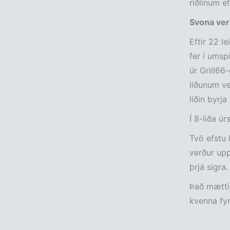
riðlinum ef
Svona verð
Eftir 22 le
fer í umsp
úr Grill66-
liðunum ve
liðin byrja
Í 8-liða úr
Tvö efstu 
verður upp
þrjá sigra.
Það mætti 
kvenna fyr