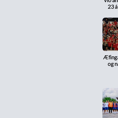
23 á
Æfinga
og n