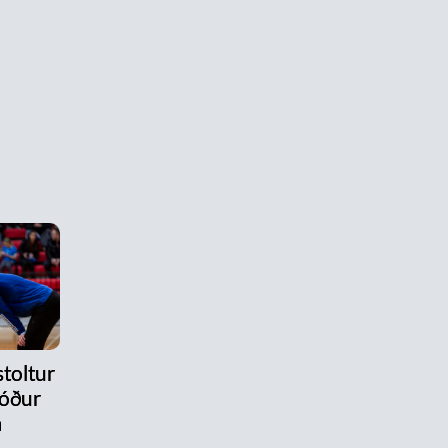
stoltur
róður
m