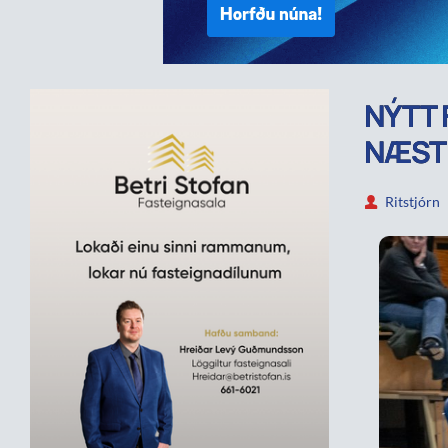
NÝTT 
NÆSTU
Ritstjórn