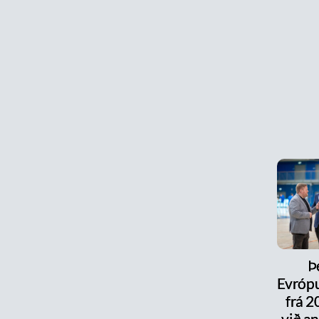
Þ
Evrópu
frá 
við a