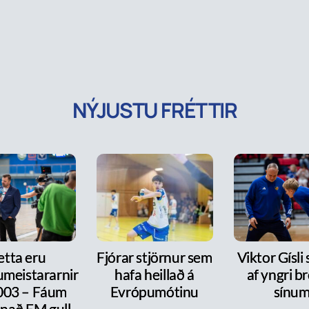
NÝJUSTU FRÉTTIR
etta eru
Fjórar stjörnur sem
Viktor Gísli 
meistararnir
hafa heillað á
af yngri b
2003 – Fáum
Evrópumótinu
sínu
nnað EM gull