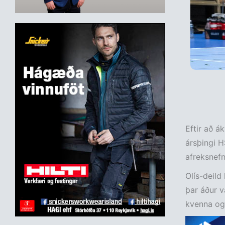
Eftir að ák
ársþingi H
afreksnefn
Olís-deild
þar áður va
kvenna og á