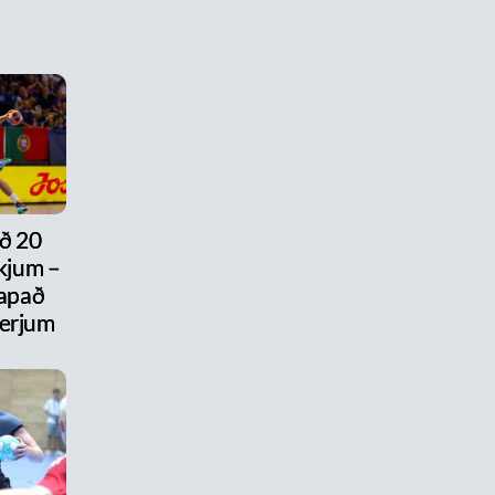
ð 20
ikjum –
tapað
erjum