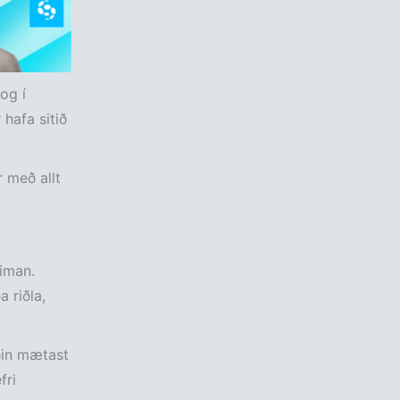
og í
 hafa sitið
r með allt
eiman.
 riðla,
iðin mætast
fri