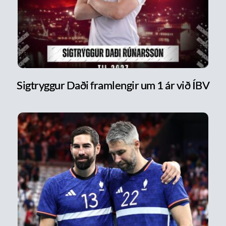
Sigtryggur Daði framlengir um 1 ár við ÍBV