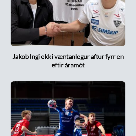
Jakob Ingi ekki væntanlegur aftur fyrr en
eftir áramót