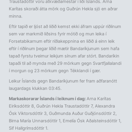
Traustadóttir voru atkvæðamestar í liði Íslands. Arna
Karítas skoraði átta mörk og Guðrún Hekla sjö en aðrar
minna.
Eftir tapið er ljóst að liðið kemst ekki áfram uppúr riðlinum
sem var markmið liðsins fyrir mótið og mun leika í
Forsetabikarnum eftir riðlakeppnina en liðið á einn leik
eftir í riðlinum þegar liðið mætir Bandaríkjunum sem hafa
tapað fyrstu tveimur leikjum sínum afar stórt. Bandaríkin
tapaði til að mynda með 29 mörkum gegn Svartfjallalandi
í morgun og 23 mörkum gegn Tékklandi í gær.
Leikur Íslands gegn Bandaríkjunum fer fram aðfaranótt
laugardags klukkan 03:45.
Markaskorarar Íslands í leiknum í dag:
Arna Karítas
Eiríksdóttir 8, Guðrún Hekla Traustadóttir 7, Alexandra
Ósk Viktorsdóttir 3, Guðmunda Auður Guðjónsdóttir 2,
Birna María Unnarsdóttir 1, Emelía Ósk Aðalsteinsdóttir 1,
Sif Hallgrímsdóttir 1.