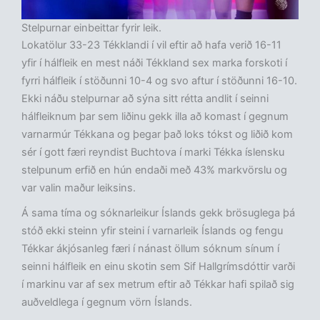
Stelpurnar einbeittar fyrir leik.
Lokatölur 33-23 Tékklandi í vil eftir að hafa verið 16-11
yfir í hálfleik en mest náði Tékkland sex marka forskoti í
fyrri hálfleik í stöðunni 10-4 og svo aftur í stöðunni 16-10.
Ekki náðu stelpurnar að sýna sitt rétta andlit í seinni
hálfleiknum þar sem liðinu gekk illa að komast í gegnum
varnarmúr Tékkana og þegar það loks tókst og liðið kom
sér í gott færi reyndist Buchtova í marki Tékka íslensku
stelpunum erfið en hún endaði með 43% markvörslu og
var valin maður leiksins.
Á sama tíma og sóknarleikur Íslands gekk brösuglega þá
stóð ekki steinn yfir steini í varnarleik Íslands og fengu
Tékkar ákjósanleg færi í nánast öllum sóknum sínum í
seinni hálfleik en einu skotin sem Sif Hallgrímsdóttir varði
í markinu var af sex metrum eftir að Tékkar hafi spilað sig
auðveldlega í gegnum vörn Íslands.