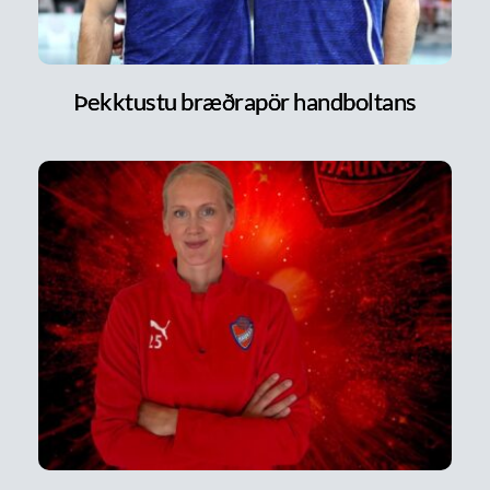
Þekktustu bræðrapör handboltans