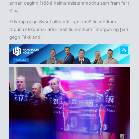
annan daginn í röð á heimsmeistaramótinu sem fram fer í
Kína.
Eftir tap gegn Svartfjallalandi í gær með tíu mörkum
töpuðu stelpurnar aftur með tíu mörkum í morgun og það
gegn Tékklandi.