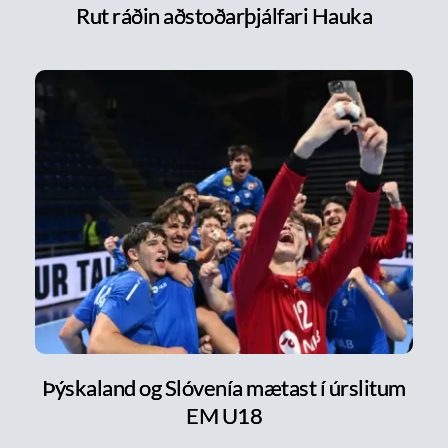
Rut ráðin aðstoðarþjálfari Hauka
Þýskaland og Slóvenía mætast í úrslitum
EM U18