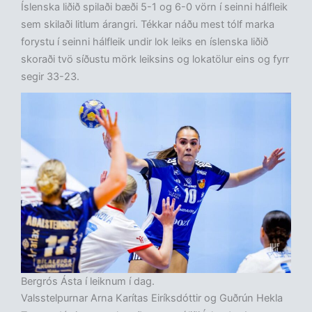
Íslenska liðið spilaði bæði 5-1 og 6-0 vörn í seinni hálfleik
sem skilaði litlum árangri. Tékkar náðu mest tólf marka
forystu í seinni hálfleik undir lok leiks en íslenska liðið
skoraði tvö síðustu mörk leiksins og lokatölur eins og fyrr
segir 33-23.
Bergrós Ásta í leiknum í dag.
Valsstelpurnar Arna Karítas Eiríksdóttir og Guðrún Hekla