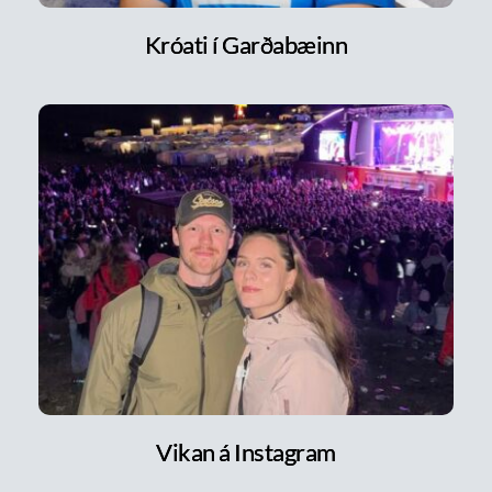
Króati í Garðabæinn
Vikan á Instagram