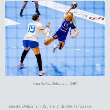
Arna Karítas Eiríksdottir (IHF)
Íslensku stelpurnar í U20 ára landsliðinu fengu skell