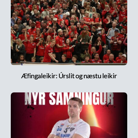
Æfingaleikir: Úrslit og næstu leikir