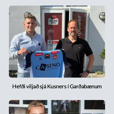
Hefði viljað sjá Kusners í Garðabænum