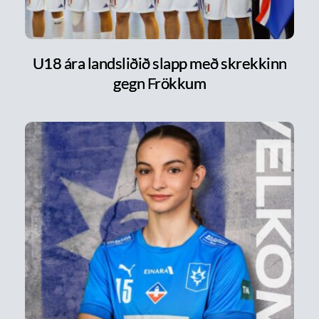
U18 ára landsliðið slapp með skrekkinn
gegn Frökkum