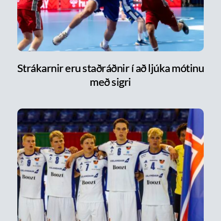
Strákarnir eru staðráðnir í að ljúka mótinu
með sigri