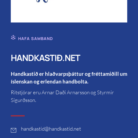
HAFA SAMBAND
HANDKASTIÐ.NET
Handkastið er hlaðvarpsþáttur og fréttamiðill um
íslenskan og erlendan handbolta.
Ritstjórar eru Arnar Daði Arnarsson og Styrmir
Sigurðsson.
handkastid
@handkastid.net