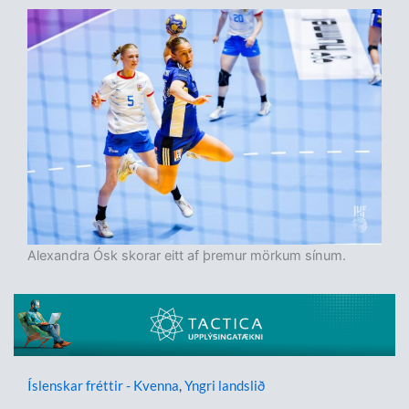
Alexandra Ósk skorar eitt af þremur mörkum sínum.
Íslenskar fréttir - Kvenna
,
Yngri landslið