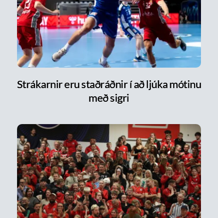
Strákarnir eru staðráðnir í að ljúka mótinu
með sigri