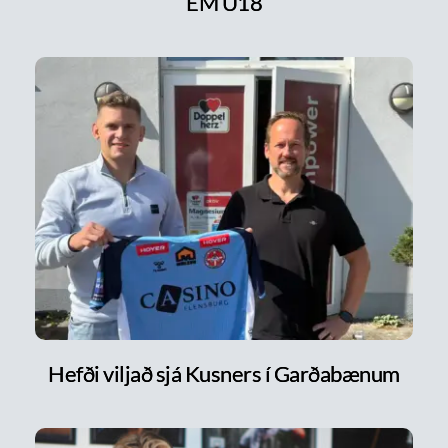
EM U18
Hefði viljað sjá Kusners í Garðabænum