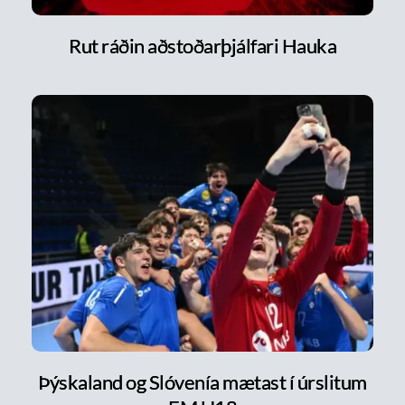
Rut ráðin aðstoðarþjálfari Hauka
Þýskaland og Slóvenía mætast í úrslitum