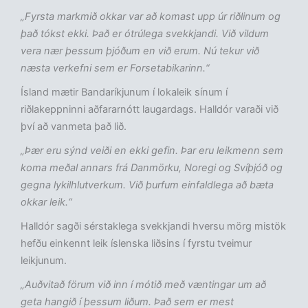
„Fyrsta markmið okkar var að komast upp úr riðlinum og
það tókst ekki. Það er ótrúlega svekkjandi. Við vildum
vera nær þessum þjóðum en við erum. Nú tekur við
næsta verkefni sem er Forsetabikarinn.“
Ísland mætir Bandaríkjunum í lokaleik sínum í
riðlakeppninni aðfararnótt laugardags. Halldór varaði við
því að vanmeta það lið.
„Þær eru sýnd veiði en ekki gefin. Þar eru leikmenn sem
koma meðal annars frá Danmörku, Noregi og Svíþjóð og
gegna lykilhlutverkum. Við þurfum einfaldlega að bæta
okkar leik.“
Halldór sagði sérstaklega svekkjandi hversu mörg mistök
hefðu einkennt leik íslenska liðsins í fyrstu tveimur
leikjunum.
„Auðvitað förum við inn í mótið með væntingar um að
geta hangið í þessum liðum. Það sem er mest