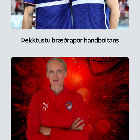
Þekktustu bræðrapör handboltans