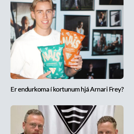
Er endurkoma í kortunum hjá Arnari Frey?