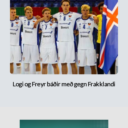
Logi og Freyr báðir með gegn Frakklandi