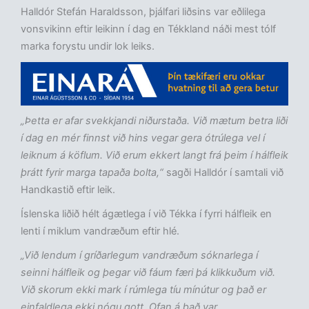
Halldór Stefán Haraldsson, þjálfari liðsins var eðlilega
vonsvikinn eftir leikinn í dag en Tékkland náði mest tólf
marka forystu undir lok leiks.
„Þetta er afar svekkjandi niðurstaða. Við mætum betra liði
í dag en mér finnst við hins vegar gera ótrúlega vel í
leiknum á köflum. Við erum ekkert langt frá þeim í hálfleik
þrátt fyrir marga tapaða bolta,“
sagði Halldór í samtali við
Handkastið eftir leik.
Íslenska liðið hélt ágætlega í við Tékka í fyrri hálfleik en
lenti í miklum vandræðum eftir hlé.
„Við lendum í gríðarlegum vandræðum sóknarlega í
seinni hálfleik og þegar við fáum færi þá klikkuðum við.
Við skorum ekki mark í rúmlega tíu mínútur og það er
einfaldlega ekki nógu gott. Ofan á það var