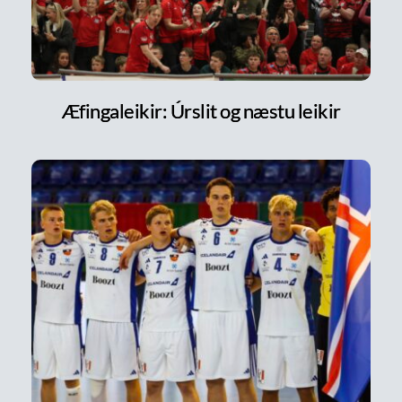
Æfingaleikir: Úrslit og næstu leikir