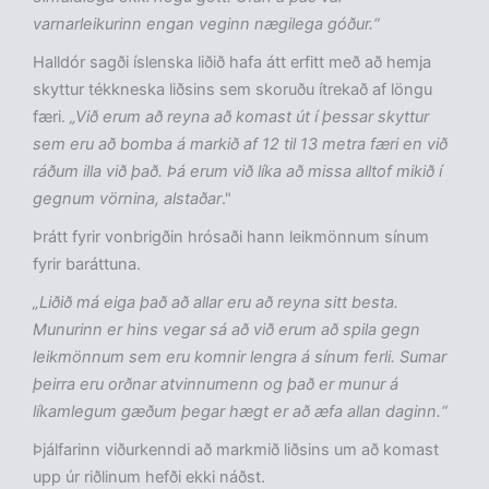
varnarleikurinn engan veginn nægilega góður.“
Halldór sagði íslenska liðið hafa átt erfitt með að hemja
skyttur tékkneska liðsins sem skoruðu ítrekað af löngu
færi.
„Við erum að reyna að komast út í þessar skyttur
sem eru að bomba á markið af 12 til 13 metra færi en við
ráðum illa við það. Þá erum við líka að missa alltof mikið í
gegnum vörnina, alstaðar
."
Þrátt fyrir vonbrigðin hrósaði hann leikmönnum sínum
fyrir baráttuna.
„Liðið má eiga það að allar eru að reyna sitt besta.
Munurinn er hins vegar sá að við erum að spila gegn
leikmönnum sem eru komnir lengra á sínum ferli. Sumar
þeirra eru orðnar atvinnumenn og það er munur á
líkamlegum gæðum þegar hægt er að æfa allan daginn.“
Þjálfarinn viðurkenndi að markmið liðsins um að komast
upp úr riðlinum hefði ekki náðst.