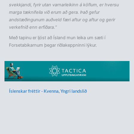
svekkjandi, fyrir utan varnarleikinn á köflum, er hversu
marga tæknifeila við erum að gera. Það gefur
andstæðingunum auðveld færi aftur og aftur og gerir
verkefnið enn erfiðara.“
Með tapinu er ljóst að Ísland mun leika um sæti í
Forsetabikarnum þegar riðlakeppninni lýkur.
Íslenskar fréttir - Kvenna
,
Yngri landslið