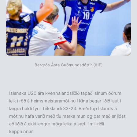
Bergrós Ásta Guðmundsdóttir (IHF)
Íslenska U20 ára kvennalandsliðið tapaði sínum öðrum
leik í röð á heimsmeistaramótinu í Kína þegar liðið laut í
lægra haldi fyrir Tékklandi 33-23. Bæði töp Íslands á
mótinu hafa verið með tíu marka mun og þar með er ljóst
að liðið á ekki lengur möguleika á sæti í milliriðli
keppninnar.