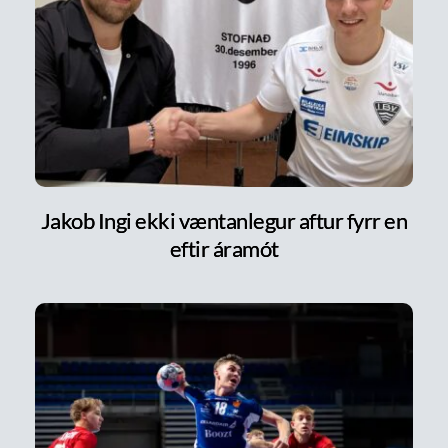
Jakob Ingi ekki væntanlegur aftur fyrr en
eftir áramót