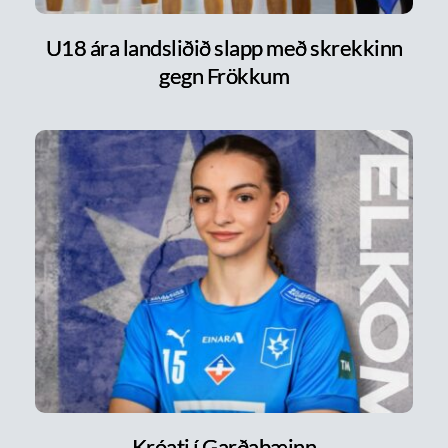
U18 ára landsliðið slapp með skrekkinn
gegn Frökkum
Króati í Garðabæinn