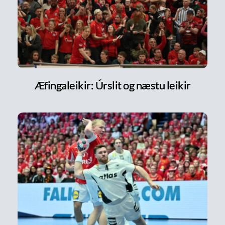
Æfingaleikir: Úrslit og næstu leikir