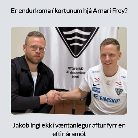
Er endurkoma í kortunum hjá Arnari Frey?
Jakob Ingi ekki væntanlegur aftur fyrr en
eftir áramót