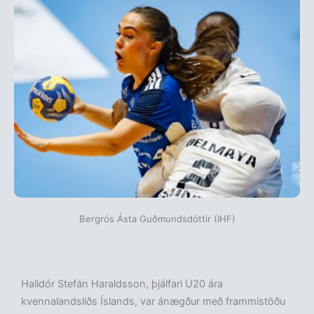
Bergrós Ásta Guðmundsdóttir (IHF)
Halldór Stefán Haraldsson, þjálfari U20 ára
kvennalandsliðs Íslands, var ánægður með frammistöðu