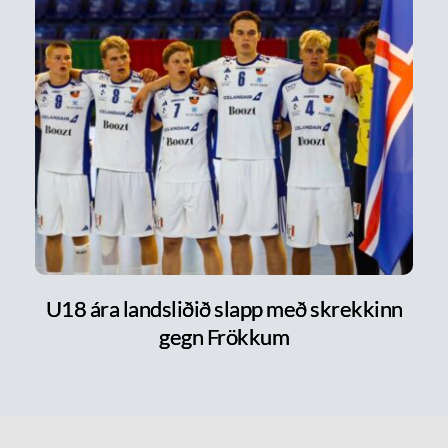
U18 ára landsliðið slapp með skrekkinn
gegn Frökkum