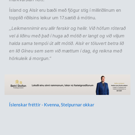
Ísland og Alsír eru bæði með fjögur stig í milliriðlinum en
topplið riðilsins leikur um 17.sætið á mótinu.
,,Leikmennirnir eru allir ferskir og heilir. Við höfum róterað
vel á liðinu með það í huga að mótið er langt og við viljum
halda sama tempói út allt mótið. Alsír er töluvert betra lið
en lið Gíneu sem sem við mættum í dag, ég reikna með
hörkuleik á morgun.”
Íslenskar fréttir - Kvenna
,
Stelpurnar okkar