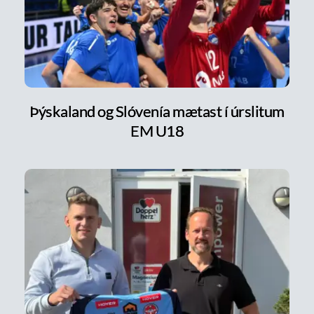
Þýskaland og Slóvenía mætast í úrslitum
EM U18