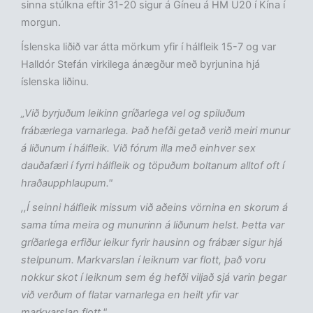
sinna stúlkna eftir 31-20 sigur á Gíneu á HM U20 í Kína í
morgun.
Íslenska liðið var átta mörkum yfir í hálfleik 15-7 og var
Halldór Stefán virkilega ánægður með byrjunina hjá
íslenska liðinu.
„Við byrjuðum leikinn gríðarlega vel og spiluðum
frábærlega varnarlega. Það hefði getað verið meiri munur
á liðunum í hálfleik. Við fórum illa með einhver sex
dauðafæri í fyrri hálfleik og töpuðum boltanum alltof oft í
hraðaupphlaupum."
,,Í seinni hálfleik missum við aðeins vörnina en skorum á
sama tíma meira og munurinn á liðunum helst. Þetta var
gríðarlega erfiður leikur fyrir hausinn og frábær sigur hjá
stelpunum. Markvarslan í leiknum var flott, það voru
nokkur skot í leiknum sem ég hefði viljað sjá varin þegar
við verðum of flatar varnarlega en heilt yfir var
markvarslan flott."