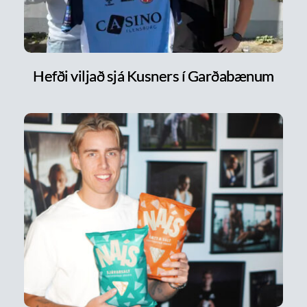
Hefði viljað sjá Kusners í Garðabænum