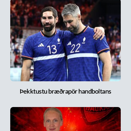
Þekktustu bræðrapör handboltans