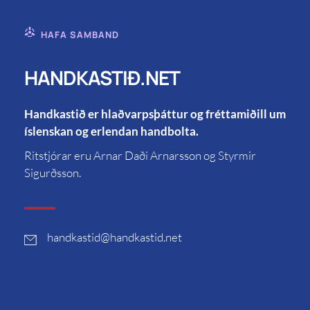
HAFA SAMBAND
HANDKASTIÐ.NET
Handkastið er hlaðvarpsþáttur og fréttamiðill um
íslenskan og erlendan handbolta.
Ritstjórar eru Arnar Daði Arnarsson og Styrmir
Sigurðsson.
handkastid
@handkastid.net