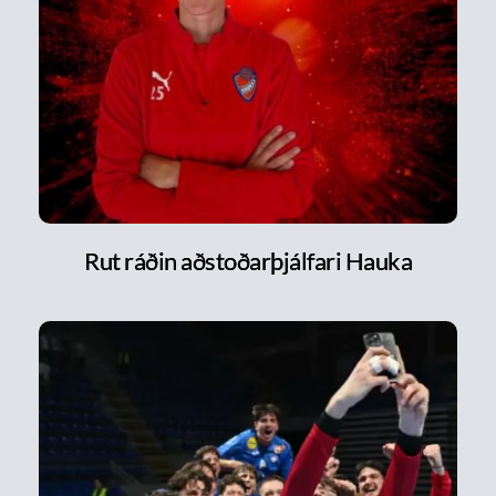
Rut ráðin aðstoðarþjálfari Hauka