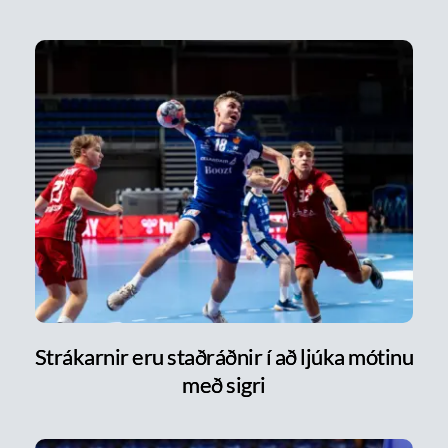
Strákarnir eru staðráðnir í að ljúka mótinu
með sigri