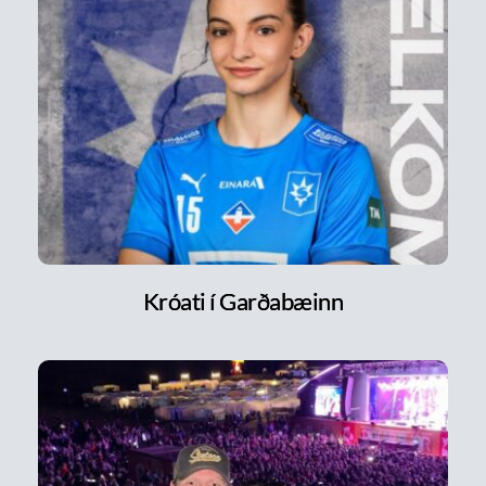
Króati í Garðabæinn