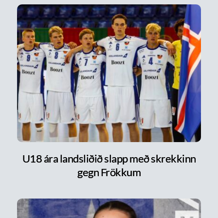
U18 ára landsliðið slapp með skrekkinn
gegn Frökkum