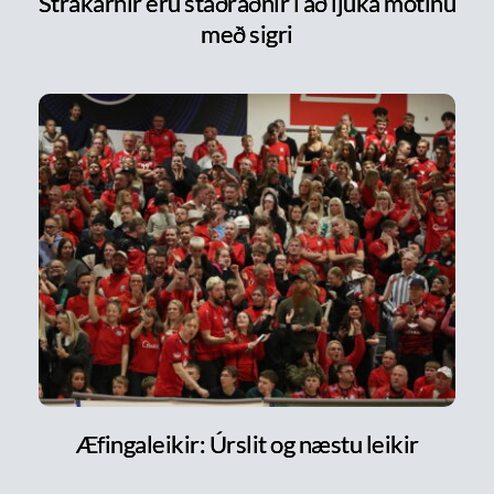
Strákarnir eru staðráðnir í að ljúka mótinu
með sigri
Æfingaleikir: Úrslit og næstu leikir