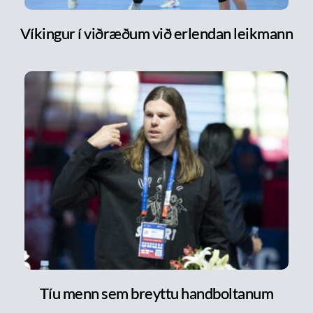
Víkingur í viðræðum við erlendan leikmann
Tíu menn sem breyttu handboltanum