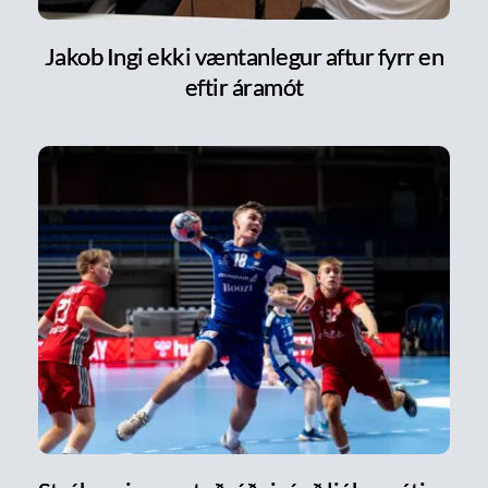
Jakob Ingi ekki væntanlegur aftur fyrr en
eftir áramót