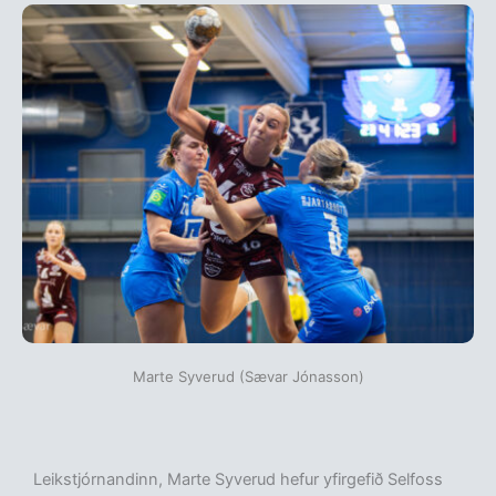
Marte Syverud (Sævar Jónasson)
Leikstjórnandinn, Marte Syverud hefur yfirgefið Selfoss