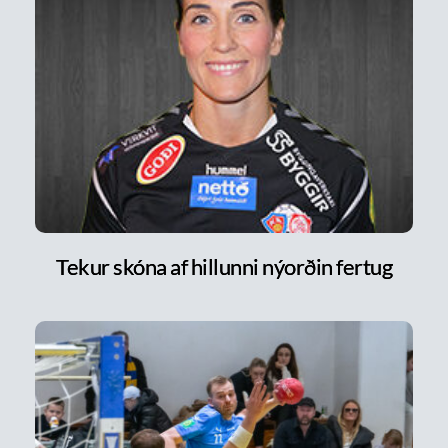
Tekur skóna af hillunni nýorðin fertug