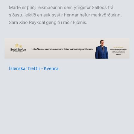
Marte er þriðji leikmaðurinn sem yfirgefur Selfoss frá
síðustu leiktíð en auk systir hennar hefur markvörðurinn,
Sara Xiao Reykdal gengið í raðir Fjölnis.
Íslenskar fréttir - Kvenna