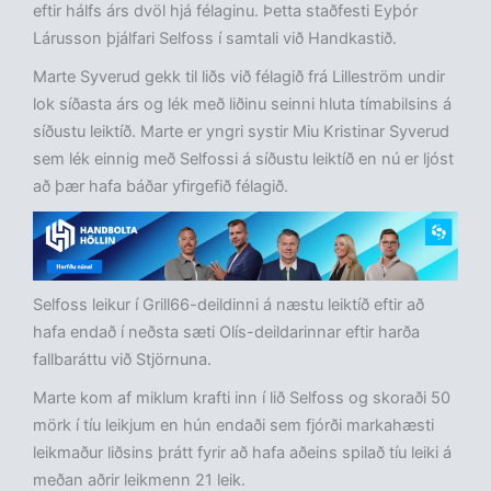
eftir hálfs árs dvöl hjá félaginu. Þetta staðfesti Eyþór
Lárusson þjálfari Selfoss í samtali við Handkastið.
Marte Syverud gekk til liðs við félagið frá Lilleström undir
lok síðasta árs og lék með liðinu seinni hluta tímabilsins á
síðustu leiktíð. Marte er yngri systir Miu Kristinar Syverud
sem lék einnig með Selfossi á síðustu leiktíð en nú er ljóst
að þær hafa báðar yfirgefið félagið.
Selfoss leikur í Grill66-deildinni á næstu leiktíð eftir að
hafa endað í neðsta sæti Olís-deildarinnar eftir harða
fallbaráttu við Stjörnuna.
Marte kom af miklum krafti inn í lið Selfoss og skoraði 50
mörk í tíu leikjum en hún endaði sem fjórði markahæsti
leikmaður liðsins þrátt fyrir að hafa aðeins spilað tíu leiki á
meðan aðrir leikmenn 21 leik.