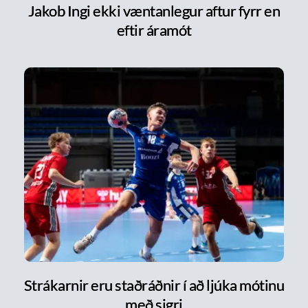
Jakob Ingi ekki væntanlegur aftur fyrr en
eftir áramót
Strákarnir eru staðráðnir í að ljúka mótinu
með sigri