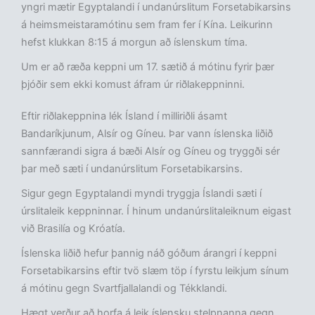
yngri mætir Egyptalandi í undanúrslitum Forsetabikarsins
á heimsmeistaramótinu sem fram fer í Kína. Leikurinn
hefst klukkan 8:15 á morgun að íslenskum tíma.
Um er að ræða keppni um 17. sætið á mótinu fyrir þær
þjóðir sem ekki komust áfram úr riðlakeppninni.
Eftir riðlakeppnina lék Ísland í milliriðli ásamt
Bandaríkjunum, Alsír og Gíneu. Þar vann íslenska liðið
sannfærandi sigra á bæði Alsír og Gíneu og tryggði sér
þar með sæti í undanúrslitum Forsetabikarsins.
Sigur gegn Egyptalandi myndi tryggja Íslandi sæti í
úrslitaleik keppninnar. Í hinum undanúrslitaleiknum eigast
við Brasilía og Króatía.
Íslenska liðið hefur þannig náð góðum árangri í keppni
Forsetabikarsins eftir tvö slæm töp í fyrstu leikjum sínum
á mótinu gegn Svartfjallalandi og Tékklandi.
Hægt verður að horfa á leik íslensku stelpnanna gegn