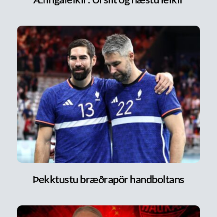
Þekktustu bræðrapör handboltans