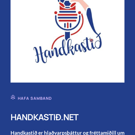
HAFA SAMBAND
HANDKASTIÐ.NET
Handkastið er hlaðvarpsþáttur og fréttamiðill um