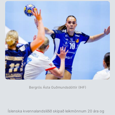
Bergrós Ásta Guðmundsdóttir (IHF)
Íslenska kvennalandsliðið skipað leikmönnum 20 ára og