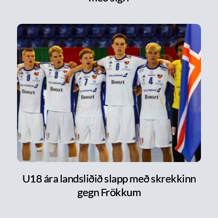
U18 ára landsliðið slapp með skrekkinn
gegn Frökkum