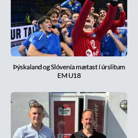
Þýskaland og Slóvenía mætast í úrslitum
EM U18