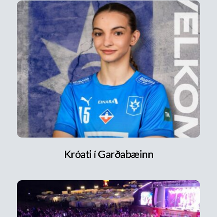
Króati í Garðabæinn