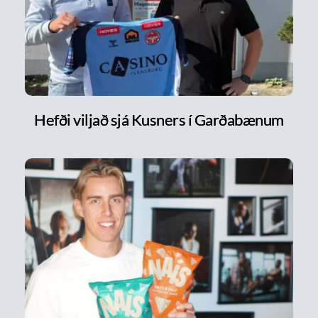
Hefði viljað sjá Kusners í Garðabænum