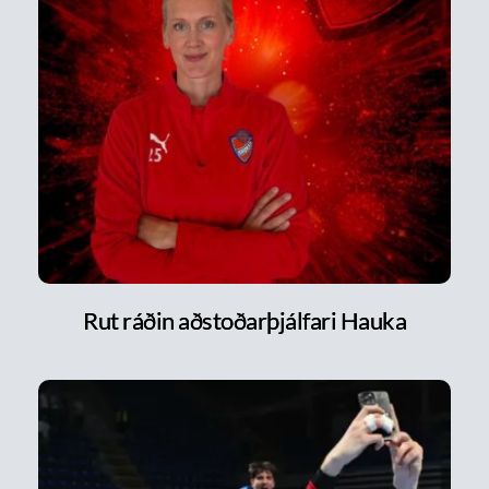
Rut ráðin aðstoðarþjálfari Hauka