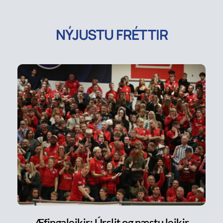
NÝJUSTU FRÉTTIR
Æfingaleikir: Úrslit og næstu leikir