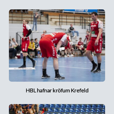
HBL hafnar kröfum Krefeld