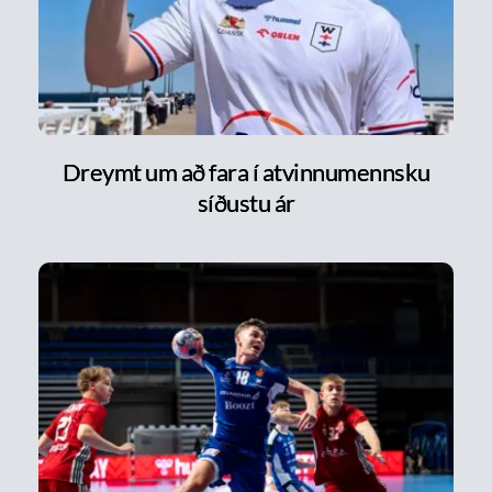
Dreymt um að fara í atvinnumennsku
síðustu ár