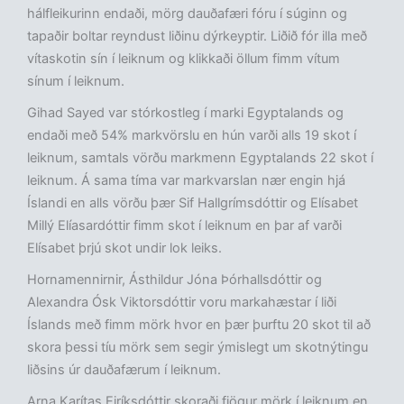
hálfleikurinn endaði, mörg dauðafæri fóru í súginn og
tapaðir boltar reyndust liðinu dýrkeyptir. Liðið fór illa með
vítaskotin sín í leiknum og klikkaði öllum fimm vítum
sínum í leiknum.
Gihad Sayed var stórkostleg í marki Egyptalands og
endaði með 54% markvörslu en hún varði alls 19 skot í
leiknum, samtals vörðu markmenn Egyptalands 22 skot í
leiknum. Á sama tíma var markvarslan nær engin hjá
Íslandi en alls vörðu þær Sif Hallgrímsdóttir og Elísabet
Millý Elíasardóttir fimm skot í leiknum en þar af varði
Elísabet þrjú skot undir lok leiks.
Hornamennirnir, Ásthildur Jóna Þórhallsdóttir og
Alexandra Ósk Viktorsdóttir voru markahæstar í liði
Íslands með fimm mörk hvor en þær þurftu 20 skot til að
skora þessi tíu mörk sem segir ýmislegt um skotnýtingu
liðsins úr dauðafærum í leiknum.
Arna Karítas Eiríksdóttir skoraði fjögur mörk í leiknum en