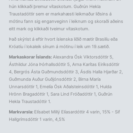
hún klikkaði þremur vítaskotum. Guðrún Hekla
Traustadóttir sem er markahæsti leikmaður liðsins á
mótinu fann sig enganveginn í leiknum og skoraði aðeins
eitt mark og klikkaði tveimur vítaskotum.
Það skýrist á eftir hvort íslenska liðið mætir Brasilíu eða
Króatíu í lokaleik sínum á mótinu í leik um 19.sætið.
Markaskorar Íslands:
Alexandra Ósk Viktorsdóttir 5,
Ásthildur Jóna Þórhallsdóttir 5, Arna Karítas Eiríksdóttir
4, Bergrós Ásta Guðmundsdóttir 3, Ásdís Halla Hjarðar 2,
Guðmunda Auður Guðjónsdóttir 2, Birna María
Unnarsdóttir 1, Emelía Ósk Aðalsteinsdóttir 1, Hulda
Hrönn Bragadóttir 1, Sara Lind Fróðadóttir 1, Guðrún
Hekla Traustadóttir 1.
Markvarsla:
Elísabet Millý Elíasardóttir 4 varin, 15% - Sif
Hallgrímsdóttir 1 varin, 4,5%