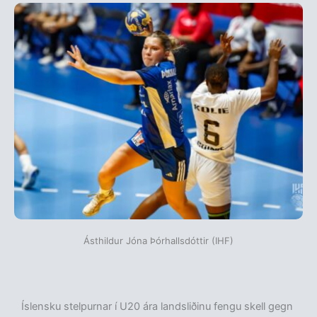
Ásthildur Jóna Þórhallsdóttir (IHF)
Íslensku stelpurnar í U20 ára landsliðinu fengu skell gegn