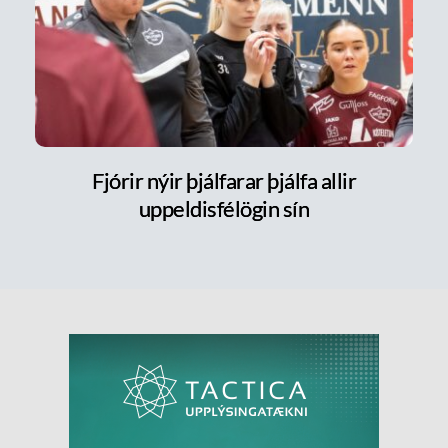
Fjórir nýir þjálfarar þjálfa allir
uppeldisfélögin sín