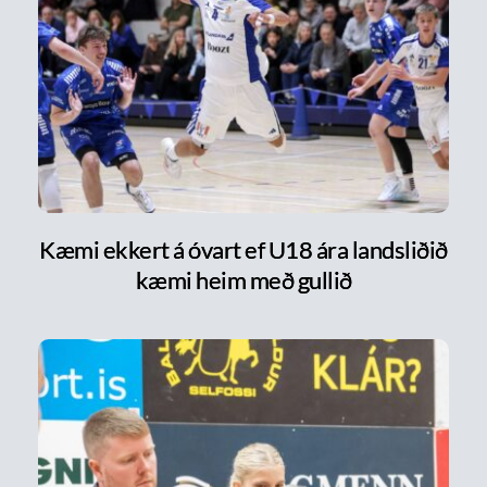
Kæmi ekkert á óvart ef U18 ára landsliðið
kæmi heim með gullið