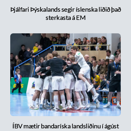
Þjálfari Þýskalands segir íslenska liðið það
sterkasta á EM
ÍBV mætir bandaríska landsliðinu í ágúst