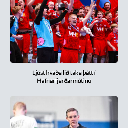
Ljóst hvaða lið taka þátt í
Hafnarfjarðarmótinu