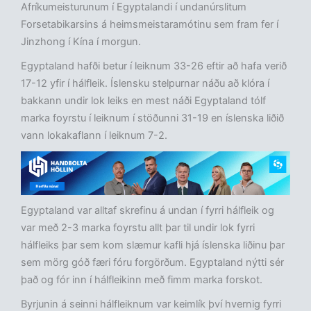
Afríkumeisturunum í Egyptalandi í undanúrslitum
Forsetabikarsins á heimsmeistaramótinu sem fram fer í
Jinzhong í Kína í morgun.
Egyptaland hafði betur í leiknum 33-26 eftir að hafa verið
17-12 yfir í hálfleik. Íslensku stelpurnar náðu að klóra í
bakkann undir lok leiks en mest náði Egyptaland tólf
marka foyrstu í leiknum í stöðunni 31-19 en íslenska liðið
vann lokakaflann í leiknum 7-2.
Egyptaland var alltaf skrefinu á undan í fyrri hálfleik og
var með 2-3 marka foyrstu allt þar til undir lok fyrri
hálfleiks þar sem kom slæmur kafli hjá íslenska liðinu þar
sem mörg góð færi fóru forgörðum. Egyptaland nýtti sér
það og fór inn í hálfleikinn með fimm marka forskot.
Byrjunin á seinni hálfleiknum var keimlík því hvernig fyrri