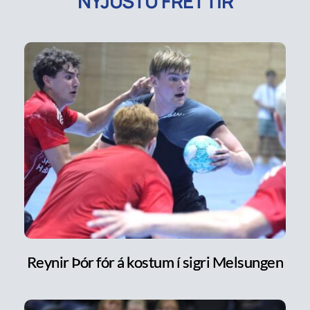
NÝJUSTU FRÉTTIR
Reynir Þór fór á kostum í sigri Melsungen