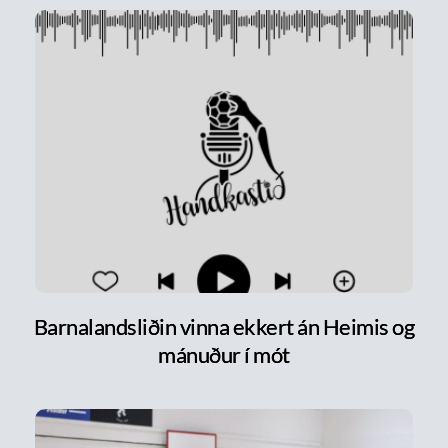
Barnalandsliðin vinna ekkert án Heimis og
mánuður í mót