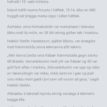
hafnaði í 19. sæti mótsins.
Ísland hafði nauma forystu í hálfleik, 15:14, áður en liðið
tryggði sér þriggja marka sigur í síðari hálfleik.
Ásthildur Jóna Þórhallsdóttir var markahæst í íslenska
liðinu með tíu mörk, en Sif átti einnig góðan leik í markinu.
Halldór Stefán Haraldsson, þjálfari liðsins, var ánægður
með frammistöðu sinna leikmanna eftir leikinn.
„Mér fannst þetta vera frábær frammistaða gegn sterku
liði Brasilíu. Varnarleikurinn heilt yfir var frábær og Sif var
góð fyrir aftan í markinu. Sóknarleikurinn var upp og niður
en færanýtingin var miklu, miklu betri en í gær og það
voru miklu meiri gæði í því sem við vorum að gera,“
sagði
Halldór Stefán.
Aðstæður á leikstað reyndu einnig verulega á leikmenn
beggja liða.