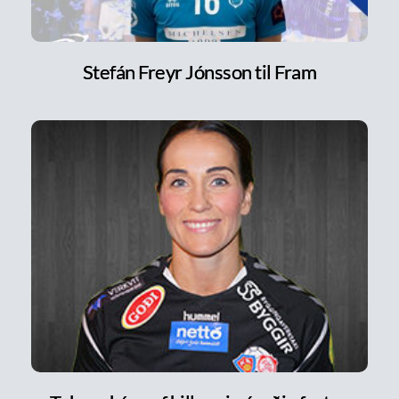
Stefán Freyr Jónsson til Fram