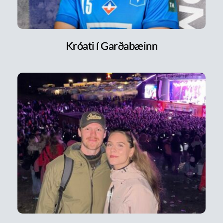
Króati í Garðabæinn