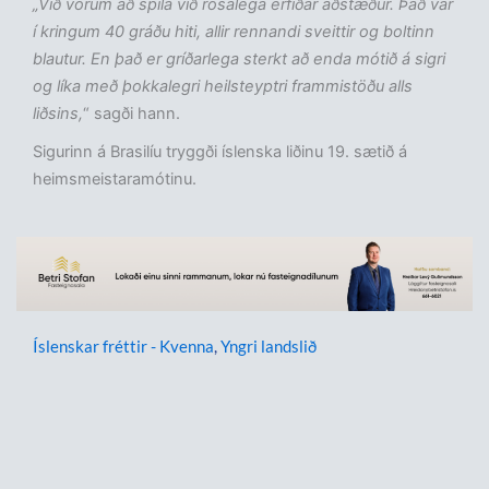
„Við vorum að spila við rosalega erfiðar aðstæður. Það var
í kringum 40 gráðu hiti, allir rennandi sveittir og boltinn
blautur. En það er gríðarlega sterkt að enda mótið á sigri
og líka með þokkalegri heilsteyptri frammistöðu alls
liðsins,
“ sagði hann.
Sigurinn á Brasilíu tryggði íslenska liðinu 19. sætið á
heimsmeistaramótinu.
Íslenskar fréttir - Kvenna
,
Yngri landslið