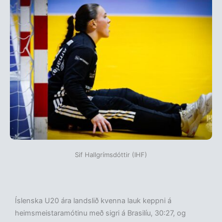
Sif Hallgrímsdóttir (IHF)
Íslenska U20 ára landslið kvenna lauk keppni á
heimsmeistaramótinu með sigri á Brasilíu, 30:27, og