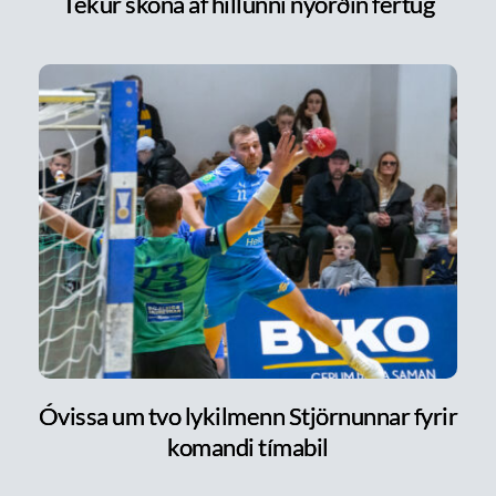
Tekur skóna af hillunni nýorðin fertug
Óvissa um tvo lykilmenn Stjörnunnar fyrir
komandi tímabil