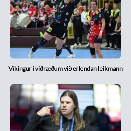
Víkingur í viðræðum við erlendan leikmann