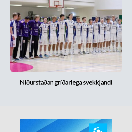
Niðurstaðan gríðarlega svekkjandi