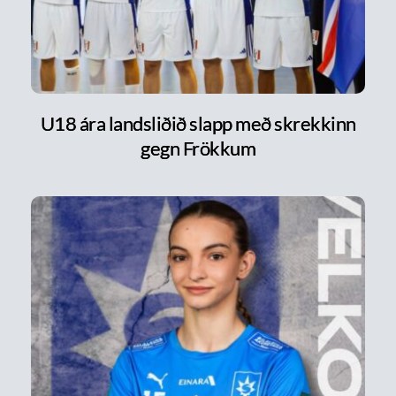
U18 ára landsliðið slapp með skrekkinn
gegn Frökkum