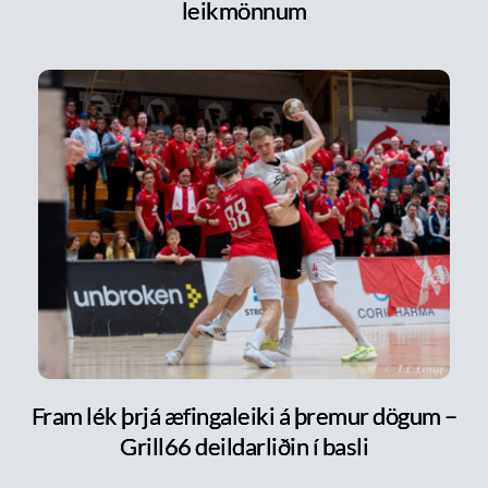
leikmönnum
Fram lék þrjá æfingaleiki á þremur dögum –
Grill66 deildarliðin í basli