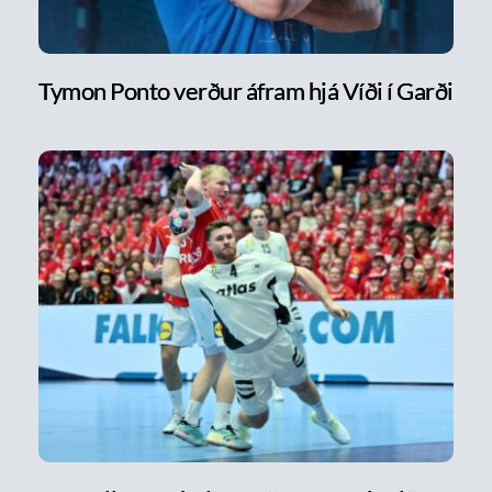
Tymon Ponto verður áfram hjá Víði í Garði