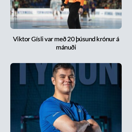
Viktor Gísli var með 20 þúsund krónur á
mánuði