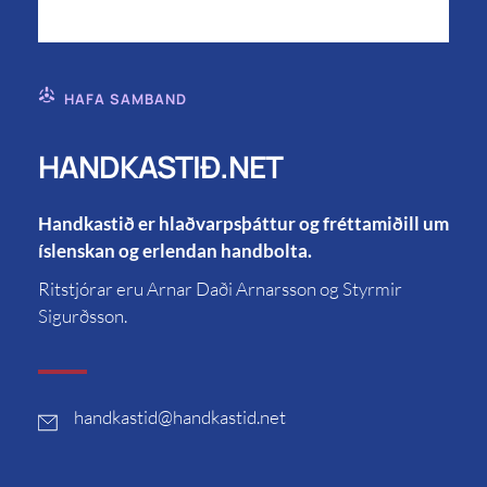
HAFA SAMBAND
HANDKASTIÐ.NET
Handkastið er hlaðvarpsþáttur og fréttamiðill um
íslenskan og erlendan handbolta.
Ritstjórar eru Arnar Daði Arnarsson og Styrmir
Sigurðsson.
handkastid
@handkastid.net