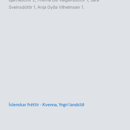
Bjarnadóttir 2, Hrefna Dís Valgeirsdóttir 1, Sara
Sveinsdóttir 1, Anja Gyða Vilhelmsen 1.
Íslenskar fréttir - Kvenna
,
Yngri landslið