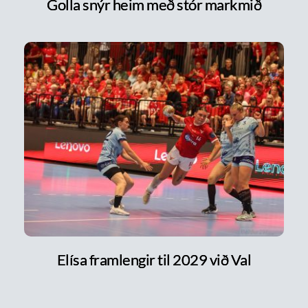
Golla snýr heim með stór markmið
Elísa framlengir til 2029 við Val