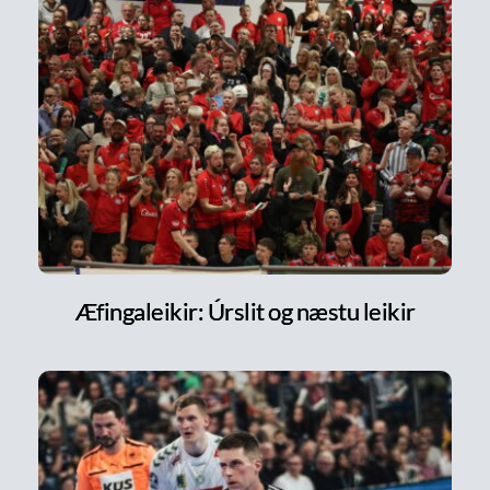
Æfingaleikir: Úrslit og næstu leikir