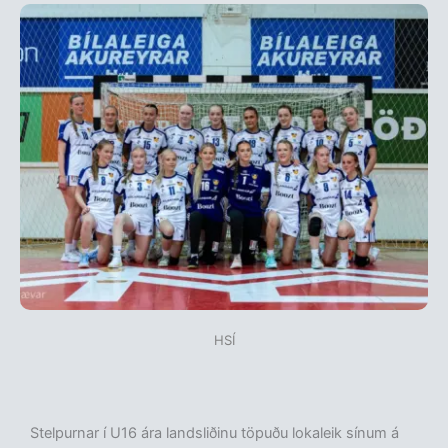
HSÍ
Stelpurnar í U16 ára landsliðinu töpuðu lokaleik sínum á