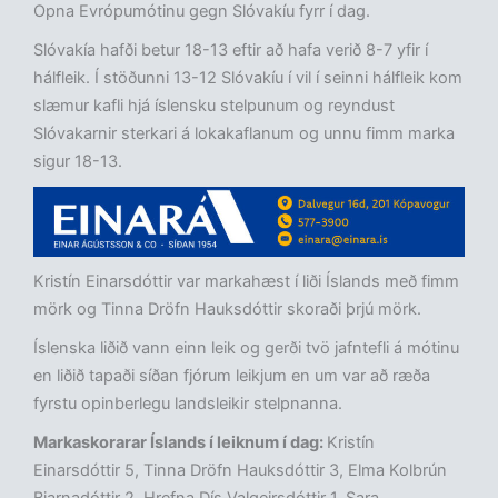
Opna Evrópumótinu gegn Slóvakíu fyrr í dag.
Slóvakía hafði betur 18-13 eftir að hafa verið 8-7 yfir í
hálfleik. Í stöðunni 13-12 Slóvakíu í vil í seinni hálfleik kom
slæmur kafli hjá íslensku stelpunum og reyndust
Slóvakarnir sterkari á lokakaflanum og unnu fimm marka
sigur 18-13.
Kristín Einarsdóttir var markahæst í liði Íslands með fimm
mörk og Tinna Dröfn Hauksdóttir skoraði þrjú mörk.
Íslenska liðið vann einn leik og gerði tvö jafntefli á mótinu
en liðið tapaði síðan fjórum leikjum en um var að ræða
fyrstu opinberlegu landsleikir stelpnanna.
Markaskorarar Íslands í leiknum í dag:
Kristín
Einarsdóttir 5, Tinna Dröfn Hauksdóttir 3, Elma Kolbrún