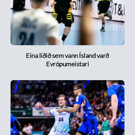
Eina liðið sem vann Ísland varð
Evrópumeistari