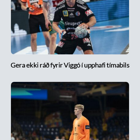
Gera ekki ráð fyrir Viggó í upphafi tímabils