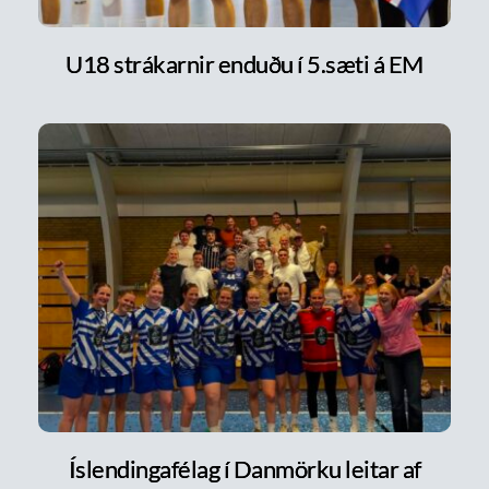
U18 strákarnir enduðu í 5.sæti á EM
Íslendingafélag í Danmörku leitar af