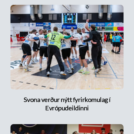
Svona verður nýtt fyrirkomulag í
Evrópudeildinni