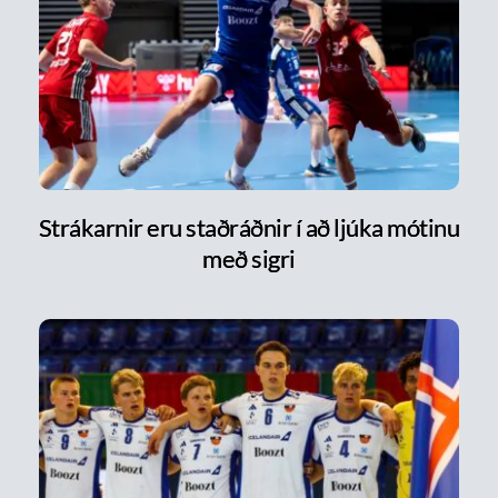
Strákarnir eru staðráðnir í að ljúka mótinu
með sigri