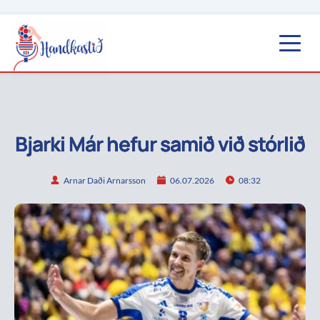
Bjarki Már hefur samið við stórlið
Arnar Daði Arnarsson
06.07.2026
08:32