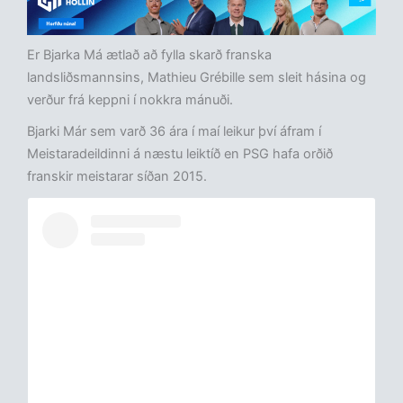
Er Bjarka Má ætlað að fylla skarð franska
landsliðsmannsins, Mathieu Grébille sem sleit hásina og
verður frá keppni í nokkra mánuði.
Bjarki Már sem varð 36 ára í maí leikur því áfram í
Meistaradeildinni á næstu leiktíð en PSG hafa orðið
franskir meistarar síðan 2015.