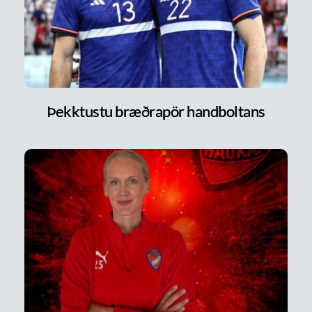
Þekktustu bræðrapör handboltans