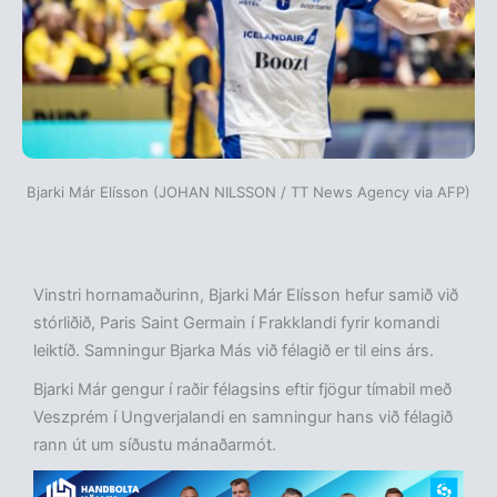
Bjarki Már Elísson (JOHAN NILSSON / TT News Agency via AFP)
Vinstri hornamaðurinn, Bjarki Már Elísson hefur samið við
stórliðið, Paris Saint Germain í Frakklandi fyrir komandi
leiktíð. Samningur Bjarka Más við félagið er til eins árs.
Bjarki Már gengur í raðir félagsins eftir fjögur tímabil með
Veszprém í Ungverjalandi en samningur hans við félagið
rann út um síðustu mánaðarmót.