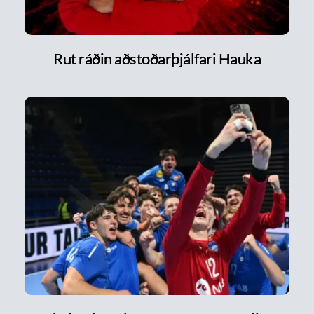
Rut ráðin aðstoðarþjálfari Hauka