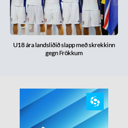
U18 ára landsliðið slapp með skrekkinn
gegn Frökkum