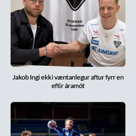
Jakob Ingi ekki væntanlegur aftur fyrr en
eftir áramót