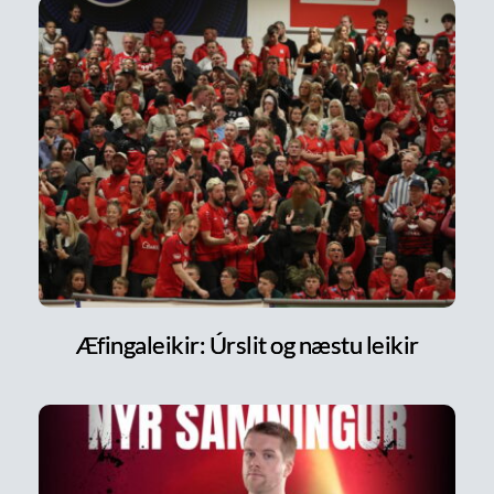
Æfingaleikir: Úrslit og næstu leikir