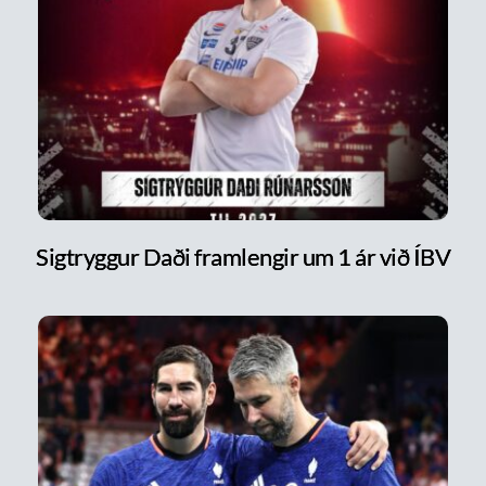
Sigtryggur Daði framlengir um 1 ár við ÍBV