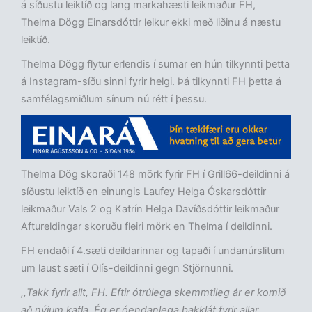
á síðustu leiktíð og lang markahæsti leikmaður FH,
Thelma Dögg Einarsdóttir leikur ekki með liðinu á næstu
leiktíð.
Thelma Dögg flytur erlendis í sumar en hún tilkynnti þetta
á Instagram-síðu sinni fyrir helgi. Þá tilkynnti FH þetta á
samfélagsmiðlum sínum nú rétt í þessu.
Thelma Dög skoraði 148 mörk fyrir FH í Grill66-deildinni á
síðustu leiktíð en einungis Laufey Helga Óskarsdóttir
leikmaður Vals 2 og Katrín Helga Davíðsdóttir leikmaður
Aftureldingar skoruðu fleiri mörk en Thelma í deildinni.
FH endaði í 4.sæti deildarinnar og tapaði í undanúrslitum
um laust sæti í Olís-deildinni gegn Stjörnunni.
,,Takk fyrir allt, FH. Eftir ótrúlega skemmtileg ár er komið
að nýjum kafla. Ég er óendanlega þakklát fyrir allar