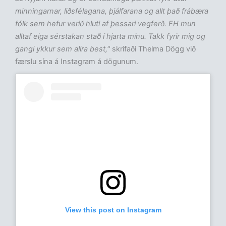
minningarnar, liðsfélagana, þjálfarana og allt það frábæra
fólk sem hefur verið hluti af þessari vegferð. FH mun
alltaf eiga sérstakan stað í hjarta mínu. Takk fyrir mig og
gangi ykkur sem allra best,"
skrifaði Thelma Dögg við
færslu sína á Instagram á dögunum.
View this post on Instagram