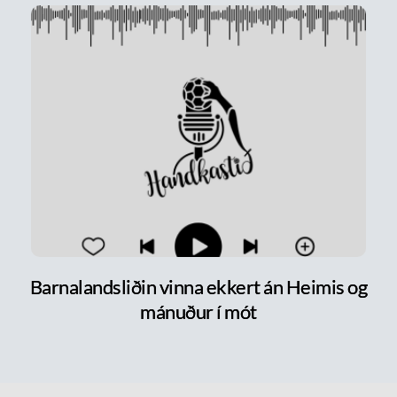
Barnalandsliðin vinna ekkert án Heimis og
mánuður í mót