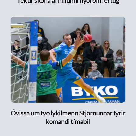
Tekur skóna af hillunni nýorðin fertug
Óvissa um tvo lykilmenn Stjörnunnar fyrir
komandi tímabil