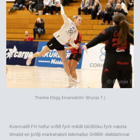
Thelma Dögg Einarsdóttir (Brynja T.)
Kvennalið FH hefur orðið fyrir mikilli blóðtöku fyrir næsta
tímabil en þriðji markahæsti leikmaður Grill66-deildarinnar