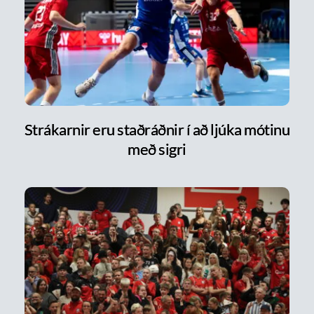
Strákarnir eru staðráðnir í að ljúka mótinu
með sigri