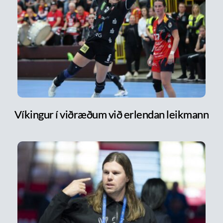
Víkingur í viðræðum við erlendan leikmann