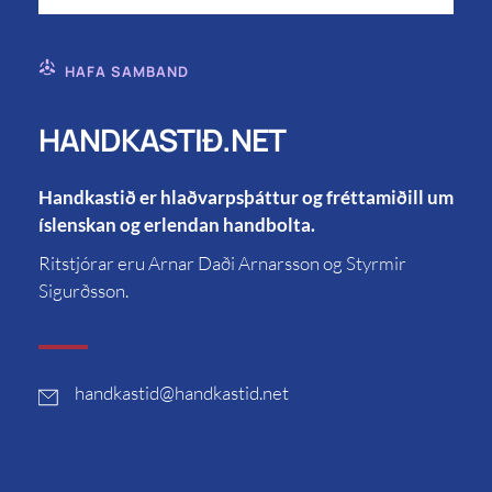
HAFA SAMBAND
HANDKASTIÐ.NET
Handkastið er hlaðvarpsþáttur og fréttamiðill um
íslenskan og erlendan handbolta.
Ritstjórar eru Arnar Daði Arnarsson og Styrmir
Sigurðsson.
handkastid
@handkastid.net