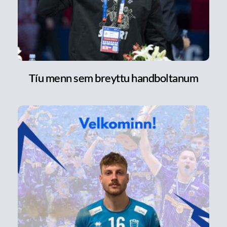
Tíu menn sem breyttu handboltanum