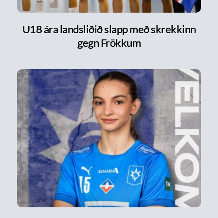
U18 ára landsliðið slapp með skrekkinn
gegn Frökkum