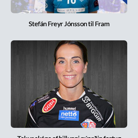
Stefán Freyr Jónsson til Fram