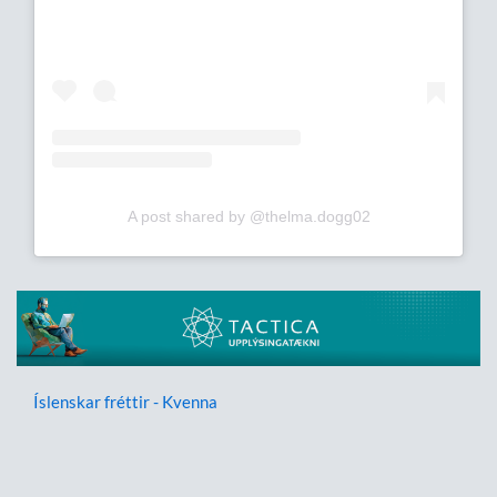
A post shared by @thelma.dogg02
Íslenskar fréttir - Kvenna