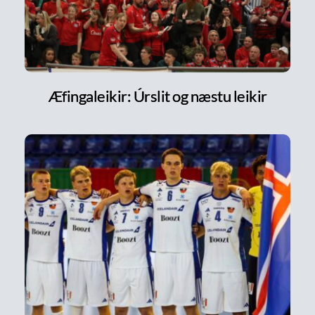
Æfingaleikir: Úrslit og næstu leikir