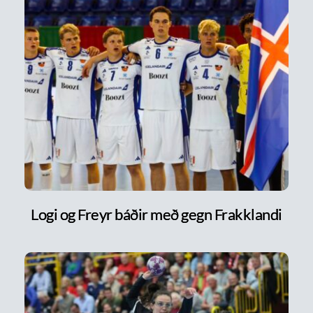
Logi og Freyr báðir með gegn Frakklandi