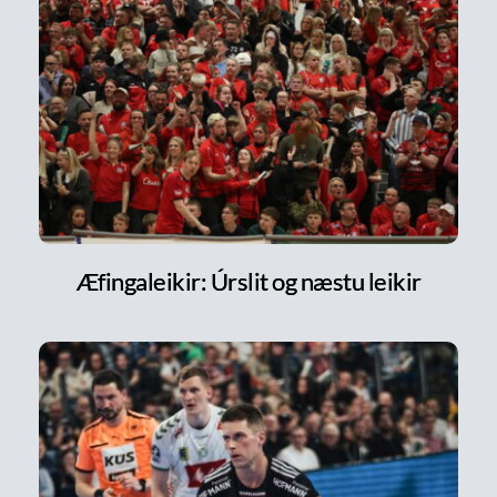
Æfingaleikir: Úrslit og næstu leikir