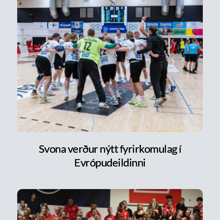
Svona verður nýtt fyrirkomulag í
Evrópudeildinni