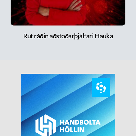
Rut ráðin aðstoðarþjálfari Hauka