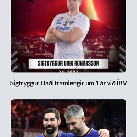
Sigtryggur Daði framlengir um 1 ár við ÍBV