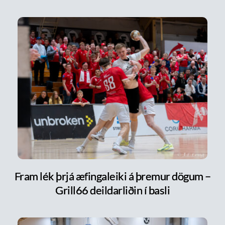
Fram lék þrjá æfingaleiki á þremur dögum –
Grill66 deildarliðin í basli