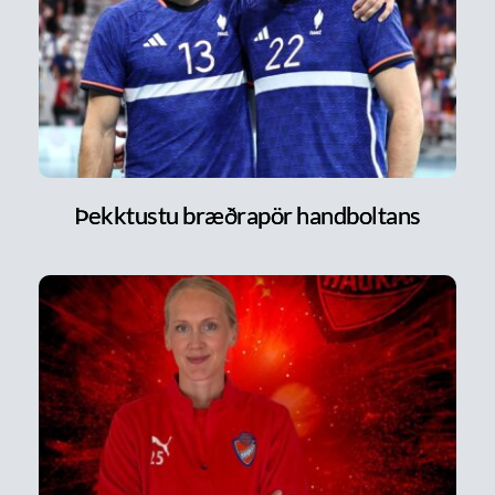
Þekktustu bræðrapör handboltans