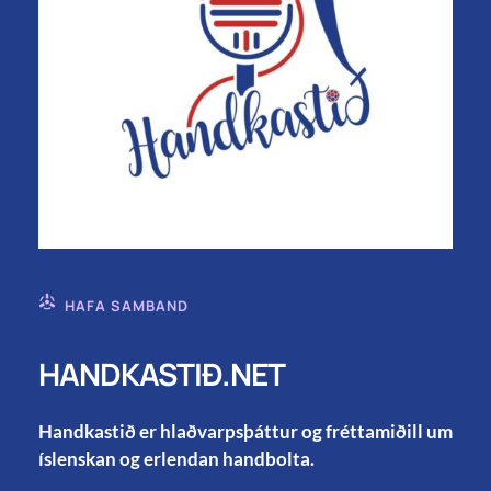
HAFA SAMBAND
HANDKASTIÐ.NET
Handkastið er hlaðvarpsþáttur og fréttamiðill um
íslenskan og erlendan handbolta.