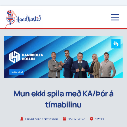
Mun ekki spila með KA/Þór á
tímabilinu
Davíð Már Kristinsson
06.07.2026
12:00