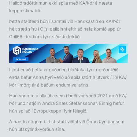
Halldórsdóttir mun ekki spila með KA/Þór á næsta
keppnistímabili.
Þetta staðfesti hún í samtali við Handkastið en KA/Þór
hélt sæti sínu í Olís-deildinni eftir að hafa komið upp úr
Grill66-deildinni fyrir síðustu leiktíð.
Ljóst er að þetta er gríðarleg blóðtaka fyrir norðanliðið
enda hefur Anna Þyrí verið að spila stórt hlutverk í liði KA/
Þór í mörg ár á báðum endum vallarins.
Hún vann m.a alla titla sem í boði var vorið 2021 með KA/
Þór undir stjórn Andra Snæs Stefánssonar. Einnig hefur
hún spilað í Evrópukeppni fyrir félagið.
Á næstu dögum birtist stutt viðtal við Önnu Þyrí þar sem
hún útskýrir ákvörðun sína.