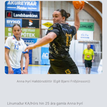
Anna Þyrí Halldórsdóttir (Egill Bjarni Friðjónsson))
Línumaður KA/Þórs hin 25 ára gamla Anna Þyrí