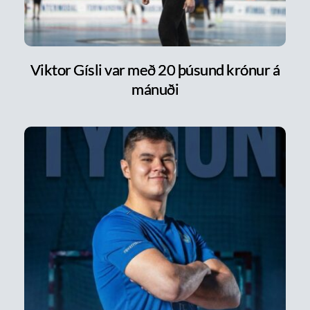
Viktor Gísli var með 20 þúsund krónur á
mánuði