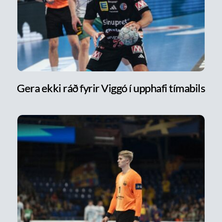
Gera ekki ráð fyrir Viggó í upphafi tímabils