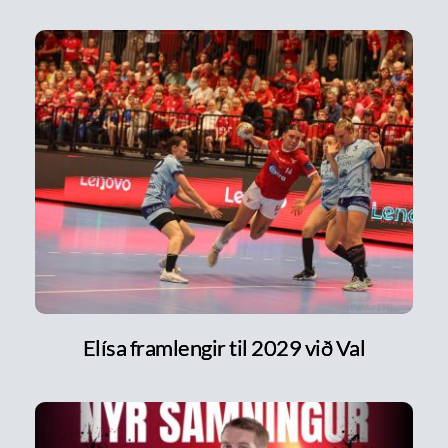
Elísa framlengir til 2029 við Val