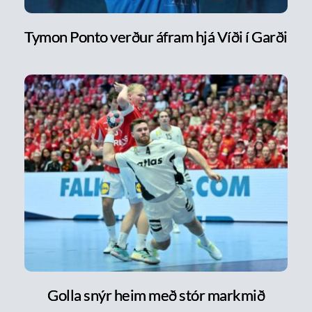
Tymon Ponto verður áfram hjá Víði í Garði
Golla snýr heim með stór markmið