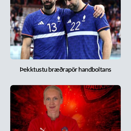
Þekktustu bræðrapör handboltans