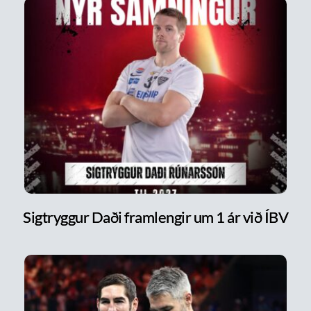
Sigtryggur Daði framlengir um 1 ár við ÍBV