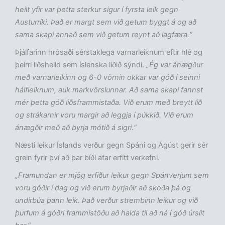
heilt yfir var þetta sterkur sigur í fyrsta leik gegn
Austurríki. Það er margt sem við getum byggt á og að
sama skapi annað sem við getum reynt að lagfæra.“
Þjálfarinn hrósaði sérstaklega varnarleiknum eftir hlé og
þeirri liðsheild sem íslenska liðið sýndi.
„Ég var ánægður
með varnarleikinn og 6-0 vörnin okkar var góð í seinni
hálfleiknum, auk markvörslunnar. Að sama skapi fannst
mér þetta góð liðsframmistaða. Við erum með breytt lið
og strákarnir voru margir að leggja í púkkið. Við erum
ánægðir með að byrja mótið á sigri.“
Næsti leikur Íslands verður gegn Spáni og Ágúst gerir sér
grein fyrir því að þar bíði afar erfitt verkefni.
„Framundan er mjög erfiður leikur gegn Spánverjum sem
voru góðir í dag og við erum byrjaðir að skoða þá og
undirbúa þann leik. Það verður strembinn leikur og við
þurfum á góðri frammistöðu að halda til að ná í góð úrslit