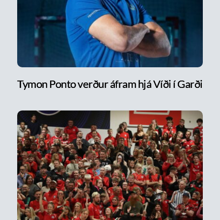
Tymon Ponto verður áfram hjá Víði í Garði