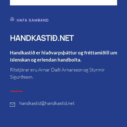
HAFA SAMBAND
HANDKASTIÐ.NET
Handkastið er hlaðvarpsþáttur og fréttamiðill um
íslenskan og erlendan handbolta.
Ritstjórar eru Arnar Daði Arnarsson og Styrmir
Sigurðsson.
handkastid
@handkastid.net