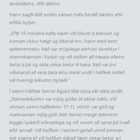
landsliðsins, eftir leikinn.
Hann sagði liðið smám saman hafa fundið taktinn eftir
erfiða byrjun.
„Eftir 15 mínútna kafla náum við tökum á leiknum og
komum okkur hægt og bítandi inn í hann með betri
spilamennsku. Það var mögulega einhver skrekkur í
mannskapnum í byrjun og við náðum að hlaupa aðeins
betur á þá og skila okkur betur til baka. Það var því
viðunandi að vera bara einu marki undir í hálfleik miðað
við hvernig leikurinn byrjaði.“
Í seinni hálfleik fannst Ágústi liðið sýna sitt rétta andlit.
„Sóknarleikurinn var mjög góður af okkar hálfu. Við
vinnum seinni hálfleikinn 17-11, vörnin var góð og
markvarslan mjög góð. Mér fannst margir leikmenn
leggja í púkkið sóknarlega og við vorum að opna þá hvað
eftir annað. Við hefðum í rauninni getað unnið þennan
leik stærra ef við hefðum klárað færin okkar betur, en