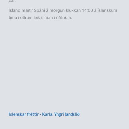
þar.“
Ísland mætir Spáni á morgun klukkan 14:00 á íslenskum
tíma í öðrum leik sínum í riðlinum.
Íslenskar fréttir - Karla
,
Yngri landslið