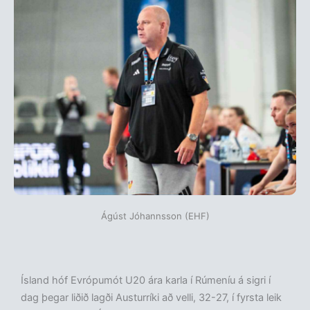
Ágúst Jóhannsson (EHF)
Ísland hóf Evrópumót U20 ára karla í Rúmeníu á sigri í
dag þegar liðið lagði Austurríki að velli, 32-27, í fyrsta leik