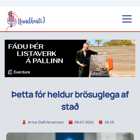
Þetta fór heldur brösuglega af
stað
Arnar Daði Arnarsson
08.07.2026
18:18