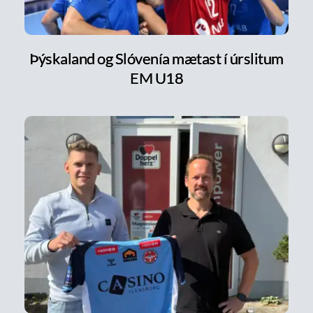
Þýskaland og Slóvenía mætast í úrslitum
EM U18