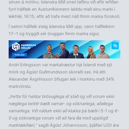
sínum á mótinu. Íslenska liðið sneri taflinu við eftir erfiðan
fyrri hálfleik en Austurríkismenn leiddu með einu marki í
leikhléi, 16:15, eftir að hafa mest náð fimm marka forskoti.
Í seinni hálfleik steig íslenska liðið upp, vann hálfleikinn
17:-1 og tryggði sér öruggan fimm marka sigur.
Andri Erlingsson var markahæstur hjá Íslandi með sjö
mörk og Ágúst Guðmundsson skoraði sex. Þá átti
Alexander Ásgrímsson öflugan leik í markinu með 34%
markvörslu.
„Þetta fór heldur brösuglega af stað og við vorum ekki
nægilega beittir bæði varnar- og sóknarlega, aðallega
varnarlega. Við náðum ekki að klukka þá bæði í 5-1 og 6-
0 og sóknarlega vorum við að fara illa með upplögð
marktækifæri,“
sagði Ágúst Jóhannsson, þjálfari U20 ára