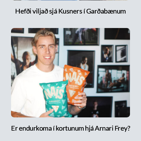
Hefði viljað sjá Kusners í Garðabænum
Er endurkoma í kortunum hjá Arnari Frey?