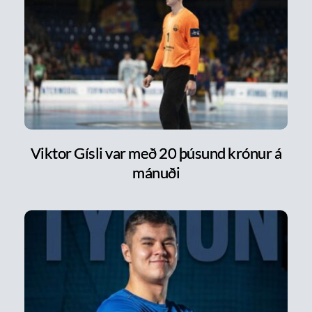
Viktor Gísli var með 20 þúsund krónur á
mánuði