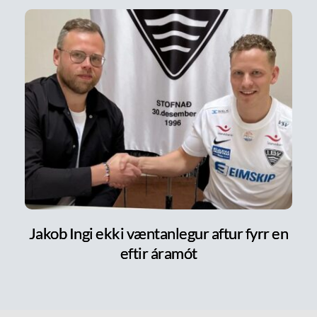
Jakob Ingi ekki væntanlegur aftur fyrr en
eftir áramót