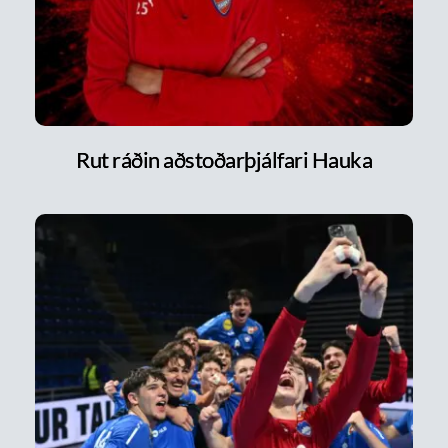
Rut ráðin aðstoðarþjálfari Hauka