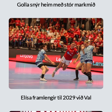
Golla snýr heim með stór markmið
Elísa framlengir til 2029 við Val