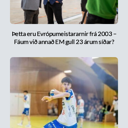
Þetta eru Evrópumeistararnir frá 2003 –
Fáum við annað EM gull 23 árum síðar?