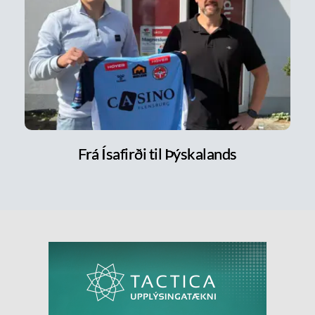
Frá Ísafirði til Þýskalands