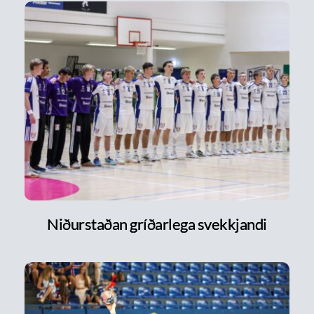
Niðurstaðan gríðarlega svekkjandi