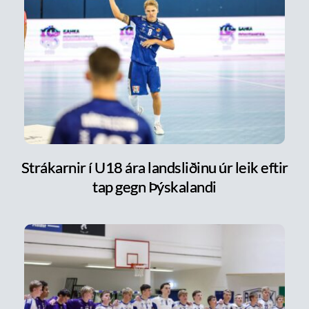
Strákarnir í U18 ára landsliðinu úr leik eftir
tap gegn Þýskalandi