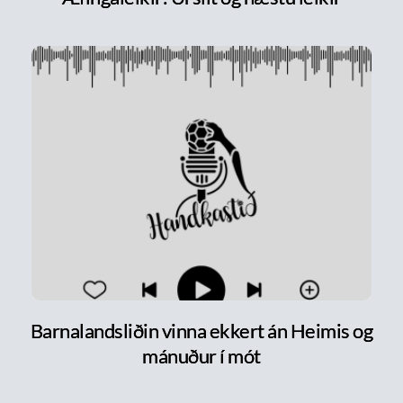
Barnalandsliðin vinna ekkert án Heimis og
mánuður í mót