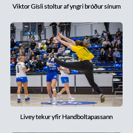
Viktor Gísli stoltur af yngri bróður sínum
Livey tekur yfir Handboltapassann