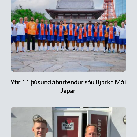
Yfir 11 þúsund áhorfendur sáu Bjarka Má í
Japan