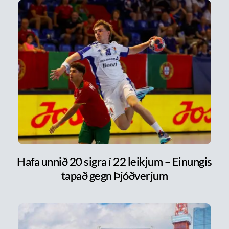
Hafa unnið 20 sigra í 22 leikjum – Einungis
tapað gegn Þjóðverjum