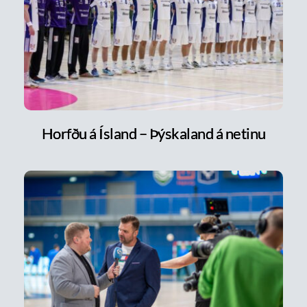
Horfðu á Ísland – Þýskaland á netinu