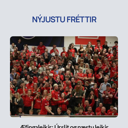
NÝJUSTU FRÉTTIR
Æfingaleikir: Úrslit og næstu leikir