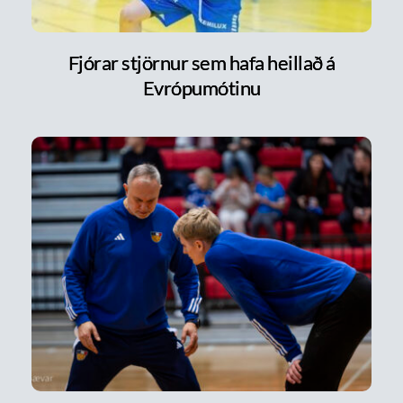
Fjórar stjörnur sem hafa heillað á
Evrópumótinu