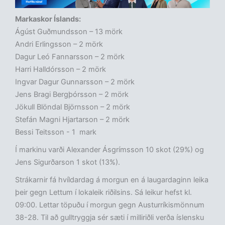
Markaskor Íslands:
Ágúst Guðmundsson – 13 mörk
Andri Erlingsson – 2 mörk
Dagur Leó Fannarsson – 2 mörk
Harri Halldórsson – 2 mörk
Ingvar Dagur Gunnarsson – 2 mörk
Jens Bragi Bergþórsson – 2 mörk
Jökull Blöndal Björnsson – 2 mörk
Stefán Magni Hjartarson – 2 mörk
Bessi Teitsson - 1 mark
Í markinu varði Alexander Ásgrímsson 10 skot (29%) og
Jens Sigurðarson 1 skot (13%).
Strákarnir fá hvíldardag á morgun en á laugardaginn leika
þeir gegn Lettum í lokaleik riðilsins. Sá leikur hefst kl.
09:00. Lettar töpuðu í morgun gegn Austurríkismönnum
38-28. Til að gulltryggja sér sæti í milliriðli verða íslensku