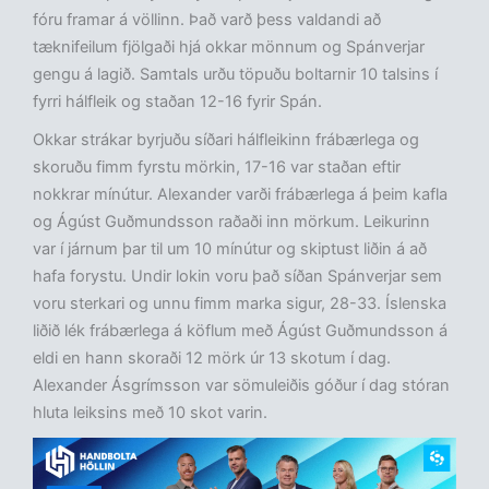
fóru framar á völlinn. Það varð þess valdandi að
tæknifeilum fjölgaði hjá okkar mönnum og Spánverjar
gengu á lagið. Samtals urðu töpuðu boltarnir 10 talsins í
fyrri hálfleik og staðan 12-16 fyrir Spán.
Okkar strákar byrjuðu síðari hálfleikinn frábærlega og
skoruðu fimm fyrstu mörkin, 17-16 var staðan eftir
nokkrar mínútur. Alexander varði frábærlega á þeim kafla
og Ágúst Guðmundsson raðaði inn mörkum. Leikurinn
var í járnum þar til um 10 mínútur og skiptust liðin á að
hafa forystu. Undir lokin voru það síðan Spánverjar sem
voru sterkari og unnu fimm marka sigur, 28-33. Íslenska
liðið lék frábærlega á köflum með Ágúst Guðmundsson á
eldi en hann skoraði 12 mörk úr 13 skotum í dag.
Alexander Ásgrímsson var sömuleiðis góður í dag stóran
hluta leiksins með 10 skot varin.