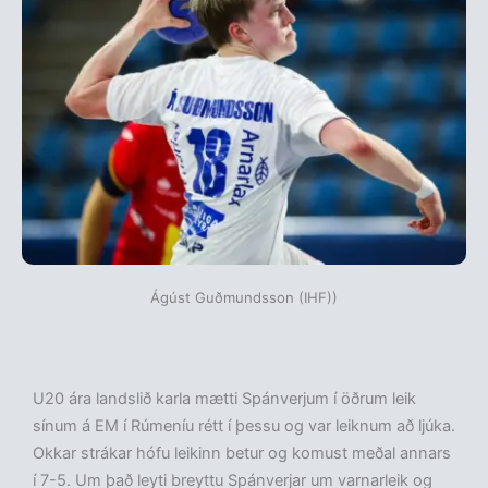
Ágúst Guðmundsson (IHF))
U20 ára landslið karla mætti Spánverjum í öðrum leik
sínum á EM í Rúmeníu rétt í þessu og var leiknum að ljúka.
Okkar strákar hófu leikinn betur og komust meðal annars
í 7-5. Um það leyti breyttu Spánverjar um varnarleik og