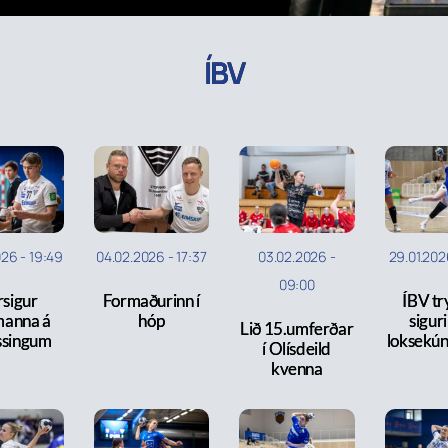
ÍBV
026
-
19:49
04.02.2026
-
17:37
03.02.2026
-
29.01.202
09:00
rsigur
Formaðurinn í
ÍBV tr
manna á
hóp
sigur
Lið 15.umferðar
ssingum
loksekú
í Olísdeild
kvenna