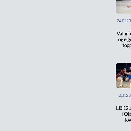
24.01.2
Valur fó
og eig
top
12.01.2
Lið 12
í Olí
kv