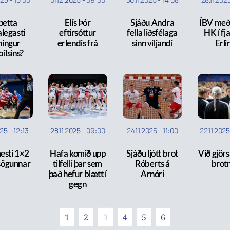
þetta
Elís Þór
Sjáðu Andra
ÍBV með 
legasti
eftirsóttur
fella liðsfélaga
HK í fj
ningur
erlendis frá
sinn viljandi
Erli
ilsins?
025
-
12:13
28.11.2025
-
09:00
24.11.2025
-
11:00
22.11.202
esti 1×2
Hafa komið upp
Sjáðu ljótt brot
Við gjör
 sögunnar
tilfelli þar sem
Róberts á
brot
það hefur blætt í
Arnóri
gegn
1
2
3
4
5
6