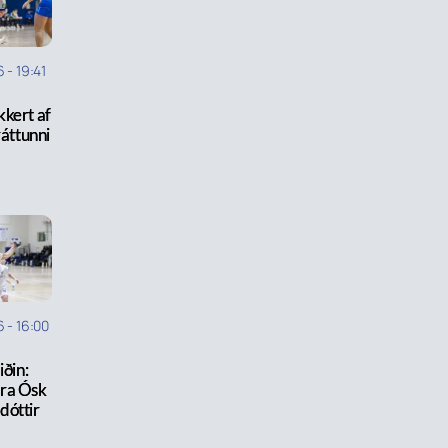
6
-
19:41
kkert af
ráttunni
6
-
16:00
iðin:
ra Ósk
dóttir