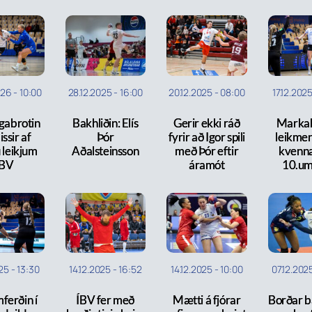
026
-
10:00
28.12.2025
-
16:00
20.12.2025
-
08:00
17.12.202
gabrotin
Bakhliðin: Elís
Gerir ekki ráð
Marka
ssir af
Þór
fyrir að Igor spili
leikmen
 leikjum
Aðalsteinsson
með Þór eftir
kvenna
ÍBV
áramót
10.um
025
-
13:30
14.12.2025
-
16:52
14.12.2025
-
10:00
07.12.202
ferðin í
ÍBV fer með
Mætti á fjórar
Borðar b