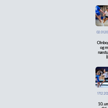
02.01.2
Olnbo
og mi
næstu
17.12.2
10. um