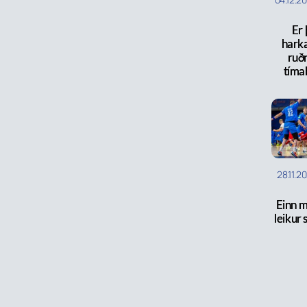
Er 
harka
ruð
tímab
28.11.2
Einn m
leikur