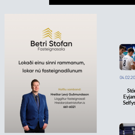
04.02.2
Stó
Eyja
Selfy