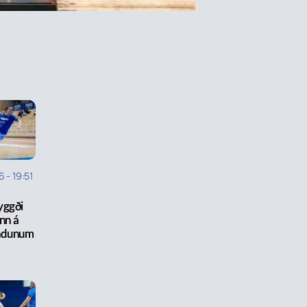
6
-
19:51
yggði
inn á
ndunum