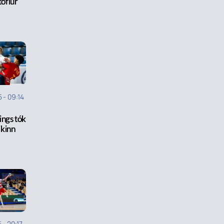
töflur
5
-
09:14
ings tók
eikinn
5
-
20:17