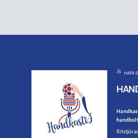
HAFA 
HAND
Handkast
handbolt
Ritstjóra