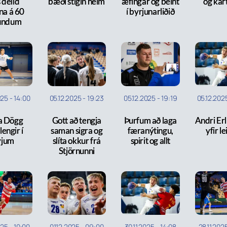
 deild
bæði stigin heim
æfingar og beint
og kar
na á 60
í byrjunarliðið
úndum
025
-
14:00
05.12.2025
-
19:23
05.12.2025
-
19:19
05.12.202
a Dögg
Gott að tengja
Þurfum að laga
Andri Erl
engir í
saman sigra og
færanýtingu,
yfir l
yjum
slíta okkur frá
spirit og allt
Stjörnunni
025
-
10:00
01.12.2025
-
09:00
30.11.2025
-
14:08
28.11.202