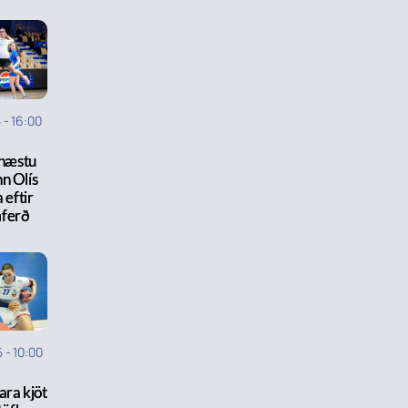
5
-
16:00
hæstu
n Olís
 eftir
ferð
5
-
10:00
ara kjöt