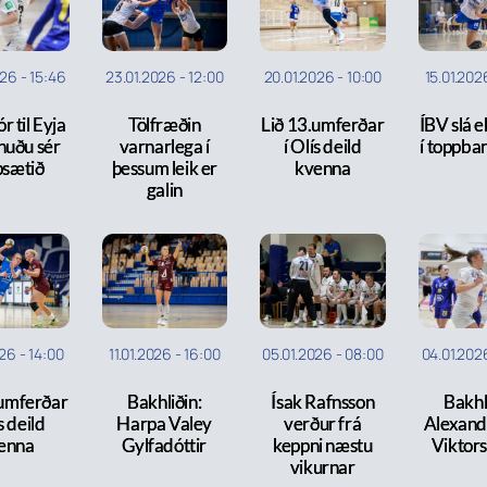
026
-
15:46
23.01.2026
-
12:00
20.01.2026
-
10:00
15.01.202
r til Eyja
Tölfræðin
Lið 13.umferðar
ÍBV slá e
nuðu sér
varnarlega í
í Olís deild
í toppba
psætið
þessum leik er
kvenna
galin
026
-
14:00
11.01.2026
-
16:00
05.01.2026
-
08:00
04.01.202
.umferðar
Bakhliðin:
Ísak Rafnsson
Bakhl
s deild
Harpa Valey
verður frá
Alexand
enna
Gylfadóttir
keppni næstu
Viktors
vikurnar