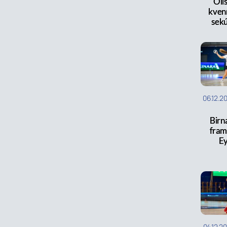
Olís
kven
sek
06.12.2
Birn
framl
E
04.12.2