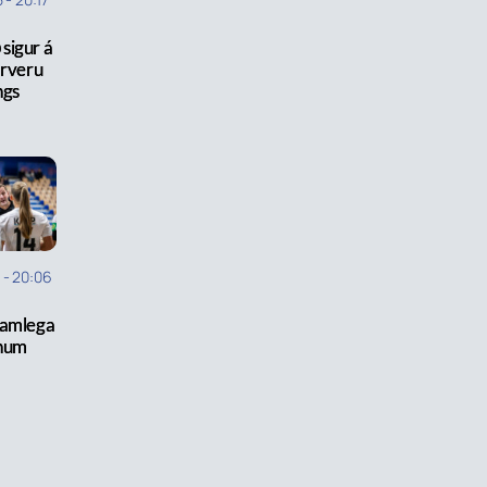
sigur á
arveru
ngs
5
-
20:06
samlega
num