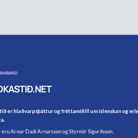
SAMBAND
KASTIÐ.NET
ið er hlaðvarpsþáttur og fréttamiðill um íslenskan og er
a.
r eru Arnar Daði Arnarsson og Styrmir Sigurðsson.