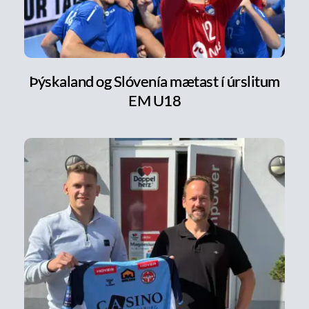
Þýskaland og Slóvenía mætast í úrslitum
EM U18