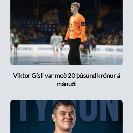
Viktor Gísli var með 20 þúsund krónur á
mánuði