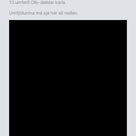
13.umferð Olís-deildar karla.
Umfjöllunina má sjá hér að neðan.