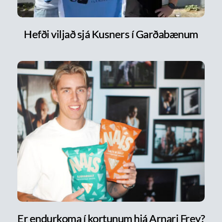
Hefði viljað sjá Kusners í Garðabænum
Er endurkoma í kortunum hjá Arnari Frey?