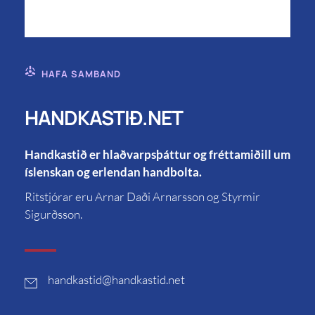
HAFA SAMBAND
HANDKASTIÐ.NET
Handkastið er hlaðvarpsþáttur og fréttamiðill um
íslenskan og erlendan handbolta.
Ritstjórar eru Arnar Daði Arnarsson og Styrmir
Sigurðsson.
handkastid
@handkastid.net