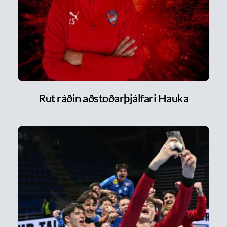
Rut ráðin aðstoðarþjálfari Hauka