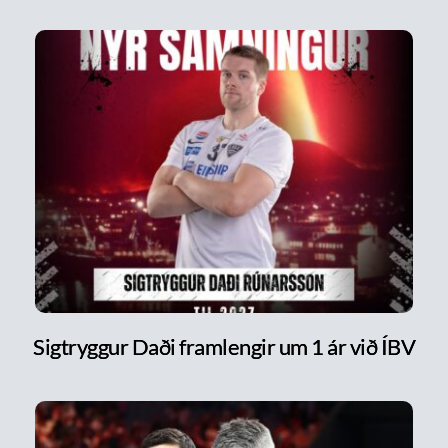
Sigtryggur Daði framlengir um 1 ár við ÍBV