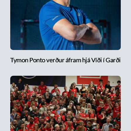
Tymon Ponto verður áfram hjá Víði í Garði