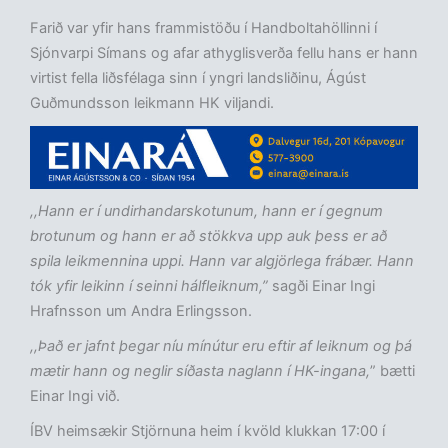
Farið var yfir hans frammistöðu í Handboltahöllinni í
Sjónvarpi Símans og afar athyglisverða fellu hans er hann
virtist fella liðsfélaga sinn í yngri landsliðinu, Ágúst
Guðmundsson leikmann HK viljandi.
,,Hann er í undirhandarskotunum, hann er í gegnum
brotunum og hann er að stökkva upp auk þess er að
spila leikmennina uppi. Hann var algjörlega frábær. Hann
tók yfir leikinn í seinni hálfleiknum,”
sagði Einar Ingi
Hrafnsson um Andra Erlingsson.
,,Það er jafnt þegar níu mínútur eru eftir af leiknum og þá
mætir hann og neglir síðasta naglann í HK-ingana,
” bætti
Einar Ingi við.
ÍBV heimsækir Stjörnuna heim í kvöld klukkan 17:00 í