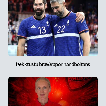
Þekktustu bræðrapör handboltans