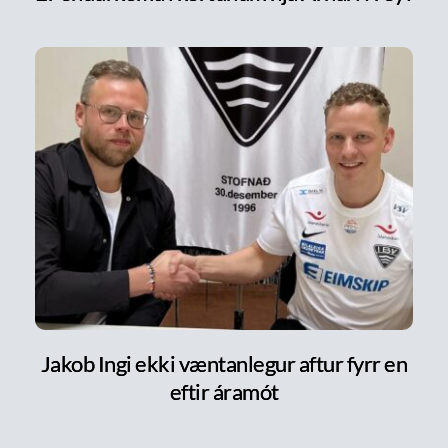
Jakob Ingi ekki væntanlegur aftur fyrr en
eftir áramót