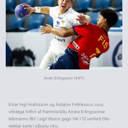
Andri Erlingsson (IHF))
Einar Ingi Hrafnsson og Ásbjörn Friðriksson voru
virkilega hrifnir af frammistöðu Andra Erlingssonar
leikmanns ÍBV í sigri liðsins gegn HK í 12.umferð Olís-
deildar karla í síðustu viku.