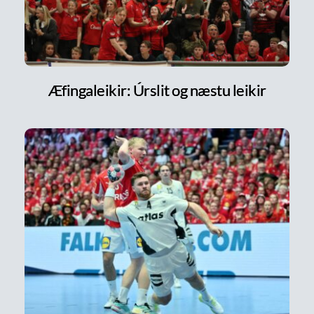
Æfingaleikir: Úrslit og næstu leikir