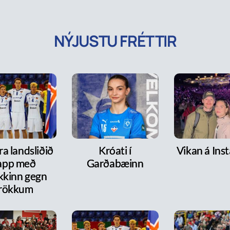
NÝJUSTU FRÉTTIR
a landsliðið
Króati í
Vikan á Ins
lapp með
Garðabæinn
kkinn gegn
rökkum