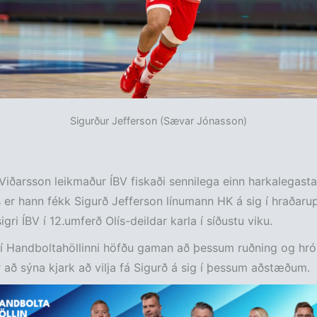
Sigurður Jefferson (Sævar Jónasson)
 Viðarsson leikmaður ÍBV fiskaði sennilega einn harkalegast
s er hann fékk Sigurð Jefferson línumann HK á sig í hraðaru
igri ÍBV í 12.umferð Olís-deildar karla í síðustu viku.
 í Handboltahöllinni höfðu gaman að þessum ruðning og hró
r að sýna kjark að vilja fá Sigurð á sig í þessum aðstæðum.