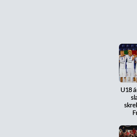
U18 ár
s
skre
F