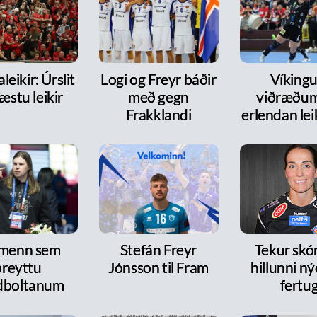
leikir: Úrslit
Logi og Freyr báðir
Víkingur
æstu leikir
með gegn
viðræðum
Frakklandi
erlendan le
 menn sem
Stefán Freyr
Tekur skó
breyttu
Jónsson til Fram
hillunni n
dboltanum
fertu