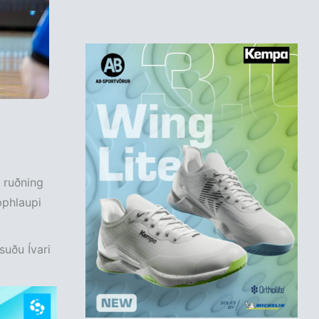
a ruðning
pphlaupi
suðu Ívari