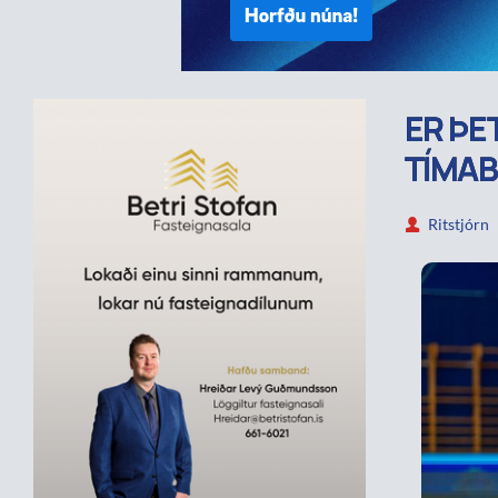
ER ÞE
TÍMAB
Ritstjórn