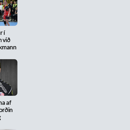
 í
 við
ikmann
na af
ýorðin
g