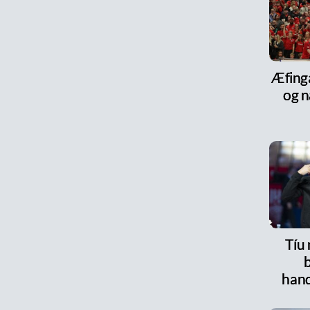
Æfinga
og n
Tíu
han