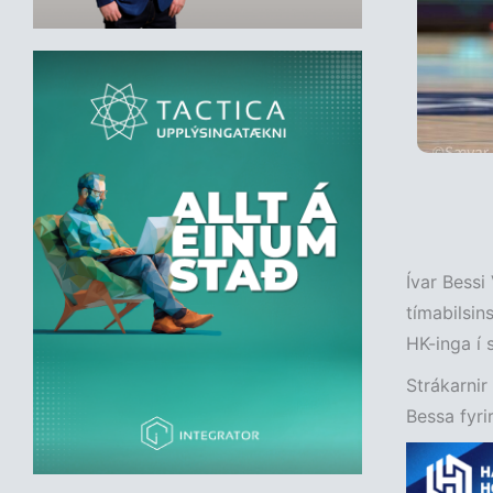
Ívar Bessi
tímabilsin
HK-inga í s
Strákarnir
Bessa fyri