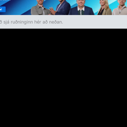
 sjá ruðninginn hér að neðan.