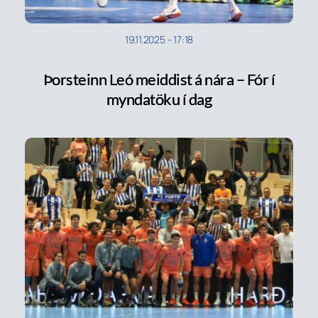
19.11.2025
-
17:18
Þorsteinn Leó meiddist á nára – Fór í
myndatöku í dag