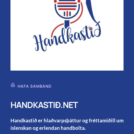
HAFA SAMBAND
HANDKASTIÐ.NET
Handkastið er hlaðvarpsþáttur og fréttamiðill um
íslenskan og erlendan handbolta.