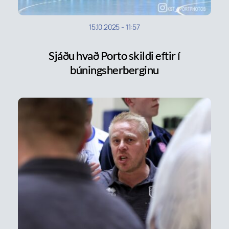
15.10.2025
-
11:57
Sjáðu hvað Porto skildi eftir í
búningsherberginu