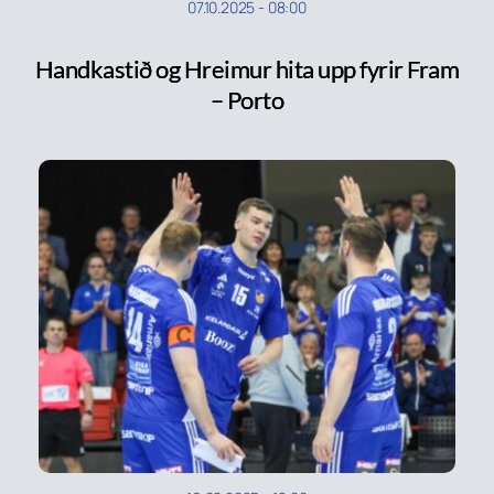
07.10.2025
-
08:00
Handkastið og Hreimur hita upp fyrir Fram
– Porto