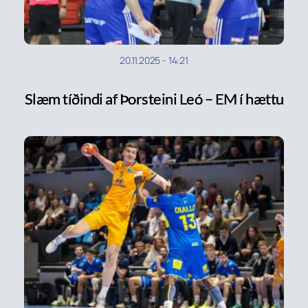
20.11.2025
-
14:21
Slæm tíðindi af Þorsteini Leó – EM í hættu