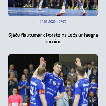
04.03.2026
-
07:37
Sjáðu flautumark Þorsteins Leós úr hægra
horninu