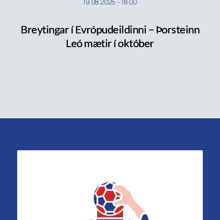
19.08.2025
-
18:00
Breytingar í Evrópudeildinni – Þorsteinn
Leó mætir í október