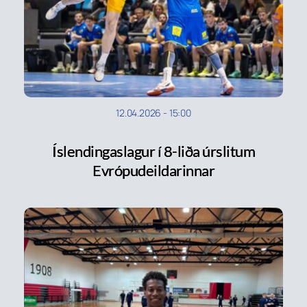
12.04.2026
-
15:00
Íslendingaslagur í 8-liða úrslitum
Evrópudeildarinnar