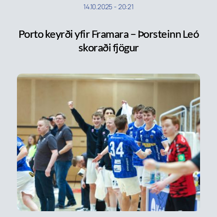
14.10.2025
-
20:21
Porto keyrði yfir Framara – Þorsteinn Leó
skoraði fjögur