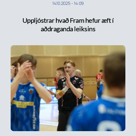
14.10.2025
-
14:09
Uppljóstrar hvað Fram hefur æft í
aðdraganda leiksins