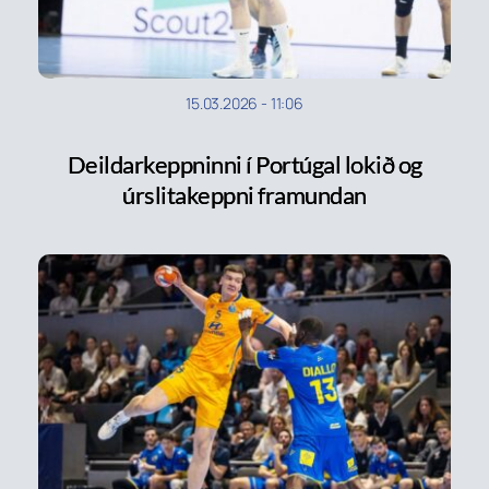
15.03.2026
-
11:06
Deildarkeppninni í Portúgal lokið og
úrslitakeppni framundan