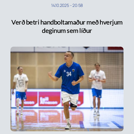
14.10.2025
-
20:58
Verð betri handboltamaður með hverjum
deginum sem líður