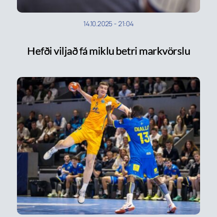
14.10.2025
-
21:04
Hefði viljað fá miklu betri markvörslu