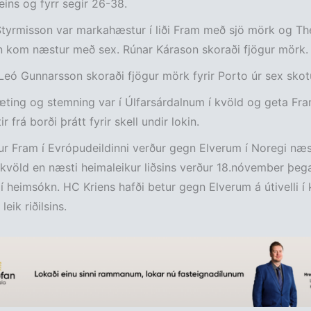
eins og fyrr segir 26-38.
Styrmisson var markahæstur í liði Fram með sjö mörk og T
n kom næstur með sex. Rúnar Kárason skoraði fjögur mörk.
Leó Gunnarsson skoraði fjögur mörk fyrir Porto úr sex sko
ting og stemning var í Úlfarsárdalnum í kvöld og geta Fr
ir frá borði þrátt fyrir skell undir lokin.
ur Fram í Evrópudeildinni verður gegn Elverum í Noregi n
kvöld en næsti heimaleikur liðsins verður 18.nóvember þega
í heimsókn. HC Kriens hafði betur gegn Elverum á útivelli í 
leik riðilsins.