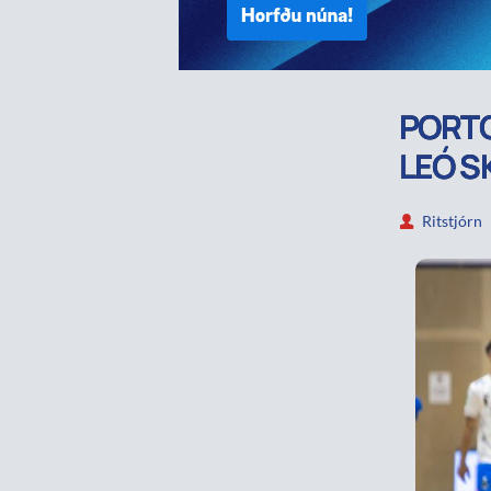
PORTO
LEÓ S
Ritstjórn