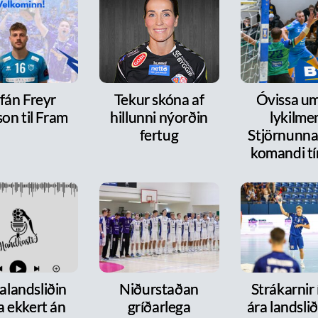
fán Freyr
Tekur skóna af
Óvissa um
on til Fram
hillunni nýorðin
lykilme
fertug
Stjörnunnar
komandi tí
alandsliðin
Niðurstaðan
Strákarnir
a ekkert án
gríðarlega
ára landsli