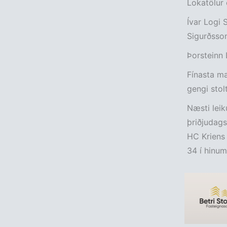
Lokatölur 
Ívar Logi 
Sigurðsso
Þorsteinn 
Fínasta mæ
gengi stolt
Næsti leik
þriðjudags
HC Kriens 
34 í hinum 