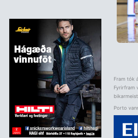
Fram tók á
Fyrirfram 
bikarmeis
Porto vann