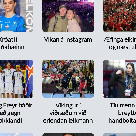
Króati í
Vikan á Instagram
Æfingaleikir:
rðabæinn
og næstu l
g Freyr báðir
Víkingur í
Tíu menn
eð gegn
viðræðum við
breytt
akklandi
erlendan leikmann
handbolt