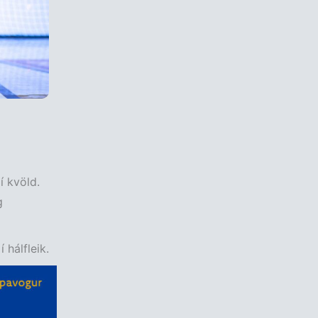
í kvöld.
g
 hálfleik.