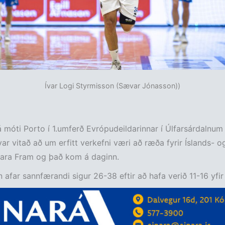
Ívar Logi Styrmisson (Sævar Jónasson))
 móti Porto í 1.umferð Evrópudeildarinnar í Úlfarsárdalnum 
var vitað að um erfitt verkefni væri að ræða fyrir Íslands- o
tara Fram og það kom á daginn.
 afar sannfærandi sigur 26-38 eftir að hafa verið 11-16 yfir í