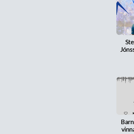
Ste
Jónss
Barn
vinn