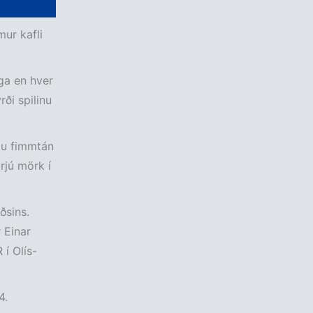
ur kafli
ega en hver
ði spilinu
stu fimmtán
rjú mörk í
ðsins.
 Einar
í Olís-
4.