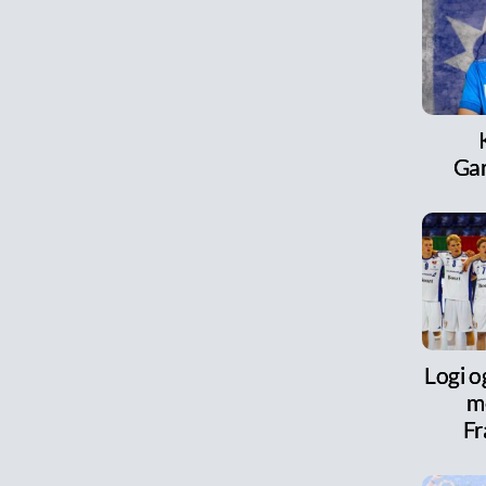
Ga
Logi o
m
Fr