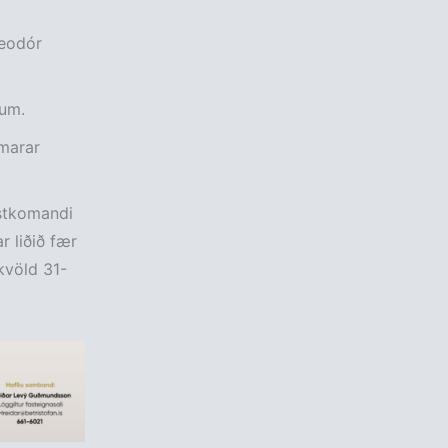
heodór
tum.
amarar
æstkomandi
r liðið fær
kvöld 31-