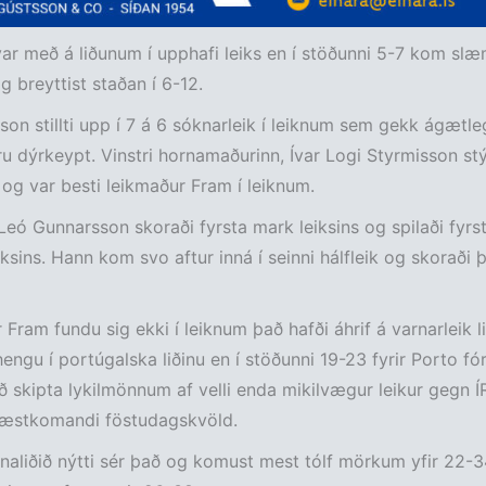
ar með á liðunum í upphafi leiks en í stöðunni 5-7 kom slæm
g breyttist staðan í 6-12.
son stillti upp í 7 á 6 sóknarleik í leiknum sem gekk ágætl
u dýrkeypt. Vinstri hornamaðurinn, Ívar Logi Styrmisson stýr
 og var besti leikmaður Fram í leiknum.
Leó Gunnarsson skoraði fyrsta mark leiksins og spilaði fyr
iksins. Hann kom svo aftur inná í seinni hálfleik og skoraði þ
 Fram fundu sig ekki í leiknum það hafði áhrif á varnarleik li
engu í portúgalska liðinu en í stöðunni 19-23 fyrir Porto fór
 skipta lykilmönnum af velli enda mikilvægur leikur gegn ÍR 
 næstkomandi föstudagskvöld.
aliðið nýtti sér það og komust mest tólf mörkum yfir 22-3