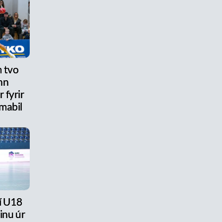
 tvo
nn
 fyrir
mabil
 í U18
ðinu úr