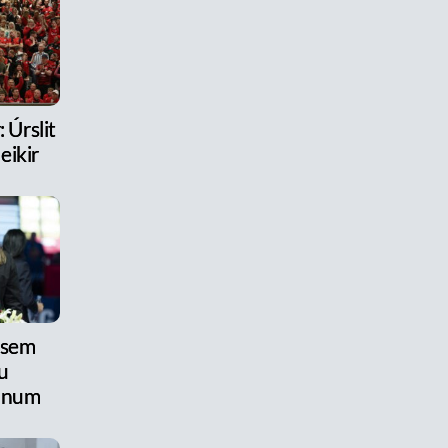
 Úrslit
eikir
 sem
u
anum