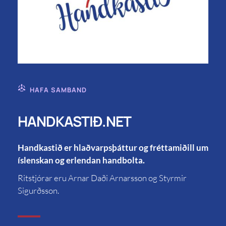
HAFA SAMBAND
HANDKASTIÐ.NET
Handkastið er hlaðvarpsþáttur og fréttamiðill um
íslenskan og erlendan handbolta.
Ritstjórar eru Arnar Daði Arnarsson og Styrmir
Sigurðsson.