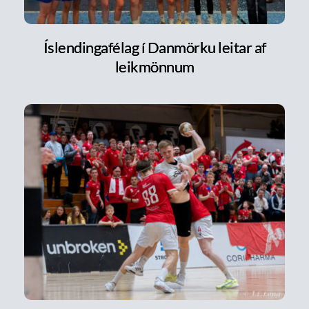
Íslendingafélag í Danmörku leitar af
leikmönnum