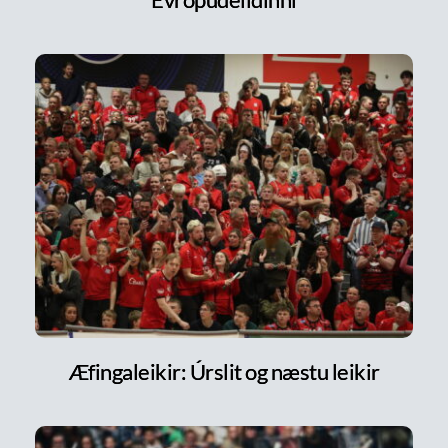
Æfingaleikir: Úrslit og næstu leikir