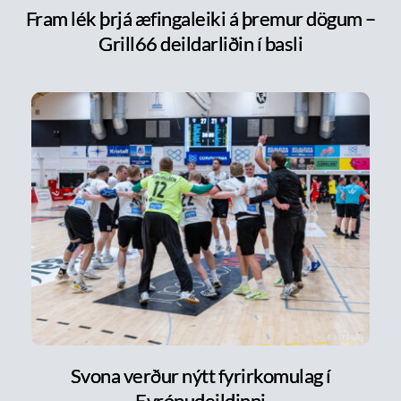
Fram lék þrjá æfingaleiki á þremur dögum –
Grill66 deildarliðin í basli
Svona verður nýtt fyrirkomulag í
Evrópudeildinni