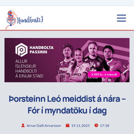
Þorsteinn Leó meiddist á nára –
Fór í myndatöku í dag
Arnar Daði Arnarsson
19.11.2025
17:18