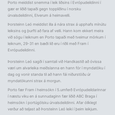
Porto meiddist snemma í leik liðsins í Evrópudeildinni í
gær er liðið tapaði gegn toppliðinu í norsku
úrvalsdeildinni, Elverum á heimavelli.
Þorsteinn Leó meiddist illa á nára strax á upphafs mínútu
leiksins og þurfti að fara af velli. Hann kom ekkert meira
við sögu í leiknum en Porto tapaði með tveimur mörkum í
leiknum, 29-31 en bæði lið eru í riðli með Fram í
Evrópudeildinni.
Þorsteinn Leó sagði í samtali við Handkastið að óvissa
væri um alvarleika meiðslanna en hann fór í myndatöku í
dag og vonir standa til að hann fái niðurstöðu úr
myndatökunni strax á morgun.
Porto fær Fram í heimsókn í 5.umferð Evrópudeildarinnar
í næstu viku en á sunnudaginn fær liðið ABC Braga í
heimsókn í portúgölsku úrvalsdeildinni. Afar ólíklegt
verður að teljast að Þorsteinn Leó leiki í þeim leikjum.