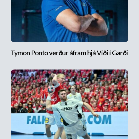
Tymon Ponto verður áfram hjá Víði í Garði