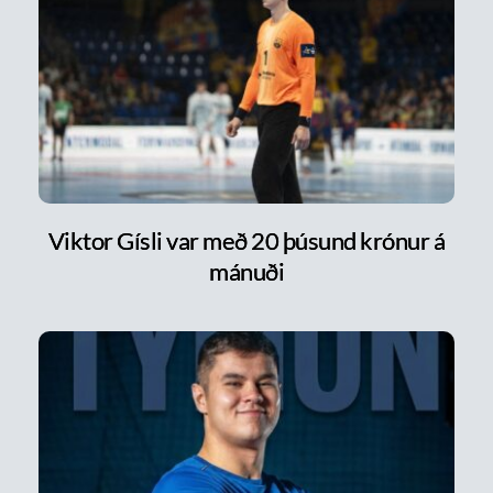
Viktor Gísli var með 20 þúsund krónur á
mánuði