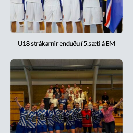
U18 strákarnir enduðu í 5.sæti á EM