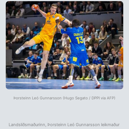
Þorsteinn Leó Gunnarsson (Hugo Segato / DPPI via AFP)
Landsliðsmaðurinn, Þorsteinn Leó Gunnarsson leikmaður