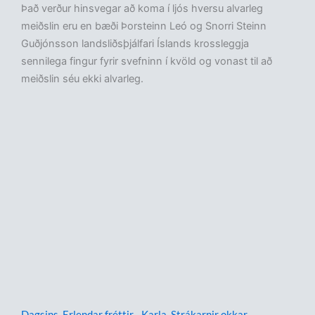
Það verður hinsvegar að koma í ljós hversu alvarleg
meiðslin eru en bæði Þorsteinn Leó og Snorri Steinn
Guðjónsson landsliðsþjálfari Íslands krossleggja
sennilega fingur fyrir svefninn í kvöld og vonast til að
meiðslin séu ekki alvarleg.
Dagsins
,
Erlendar fréttir - Karla
,
Strákarnir okkar