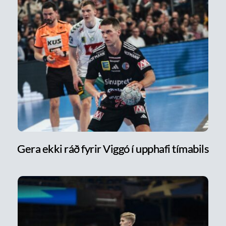
Gera ekki ráð fyrir Viggó í upphafi tímabils