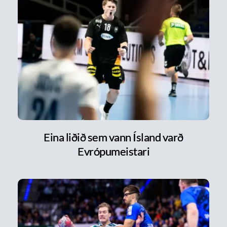
Eina liðið sem vann Ísland varð
Evrópumeistari