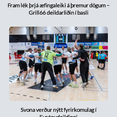
Fram lék þrjá æfingaleiki á þremur dögum –
Grill66 deildarliðin í basli
Svona verður nýtt fyrirkomulag í
Evrópudeildinni