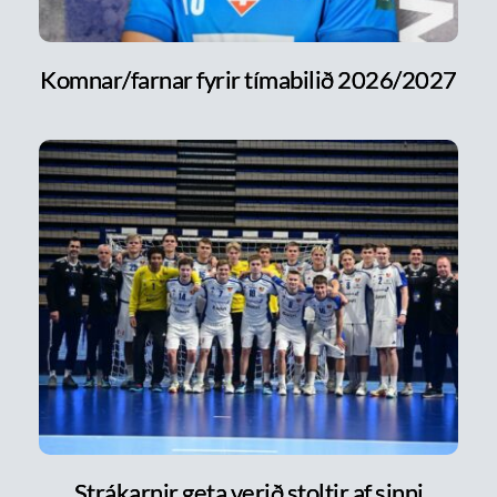
Komnar/farnar fyrir tímabilið 2026/2027
Strákarnir geta verið stoltir af sinni