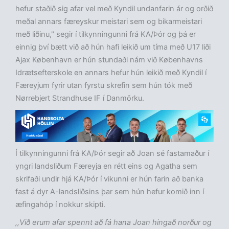
hefur staðið sig afar vel með Kyndil undanfarin ár og orðið
meðal annars færeyskur meistari sem og bikarmeistari
með liðinu," segir í tilkynningunni frá KA/Þór og þá er
einnig því bætt við að hún hafi leikið um tíma með U17 liði
Ajax København er hún stundaði nám við Københavns
Idrætsefterskole en annars hefur hún leikið með Kyndil í
Færeyjum fyrir utan fyrstu skrefin sem hún tók með
Nørrebjert Strandhuse IF í Danmörku.
Í tilkynningunni frá KA/Þór segir að Joan sé fastamaður í
yngri landsliðum Færeyja en rétt eins og Agatha sem
skrifaði undir hjá KA/Þór í vikunni er hún farin að banka
fast á dyr A-landsliðsins þar sem hún hefur komið inn í
æfingahóp í nokkur skipti.
,,Við erum afar spennt að fá hana Joan hingað norður og