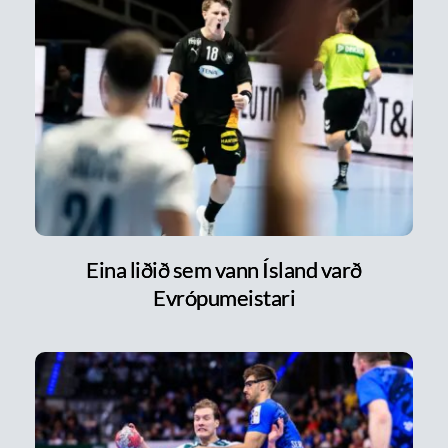
Eina liðið sem vann Ísland varð
Evrópumeistari