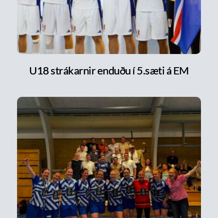
U18 strákarnir enduðu í 5.sæti á EM