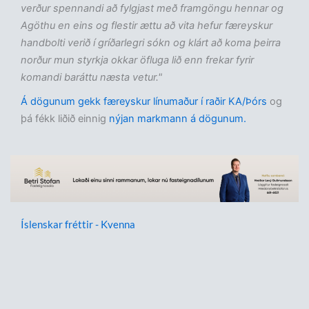
verður spennandi að fylgjast með framgöngu hennar og
Agöthu en eins og flestir ættu að vita hefur færeyskur
handbolti verið í gríðarlegri sókn og klárt að koma þeirra
norður mun styrkja okkar öfluga lið enn frekar fyrir
komandi baráttu næsta vetur."
Á dögunum gekk færeyskur línumaður í raðir KA/Þórs
og
þá fékk liðið einnig
nýjan markmann á dögunum.
Íslenskar fréttir - Kvenna