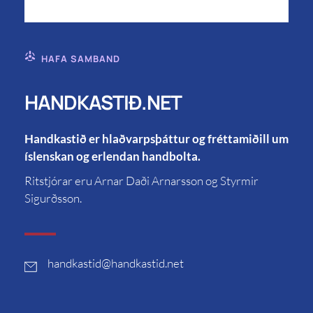
HAFA SAMBAND
HANDKASTIÐ.NET
Handkastið er hlaðvarpsþáttur og fréttamiðill um
íslenskan og erlendan handbolta.
Ritstjórar eru Arnar Daði Arnarsson og Styrmir
Sigurðsson.
handkastid
@handkastid.net