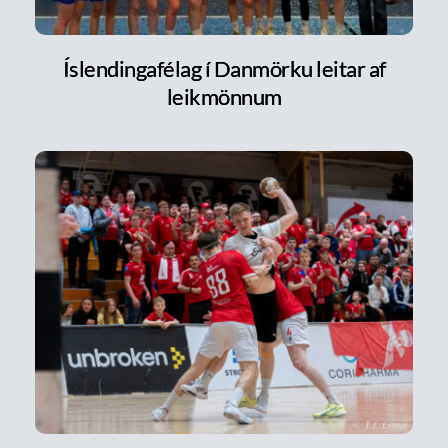
Íslendingafélag í Danmörku leitar af
leikmönnum