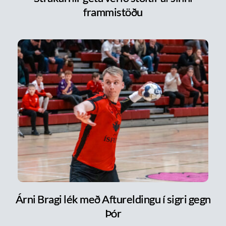
frammistöðu
Árni Bragi lék með Aftureldingu í sigri gegn
Þór