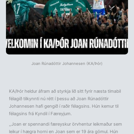
Joan Rúnadóttir Johannesen (KA/Þór)
KA/Þór heldur áfram að styrkja lið sitt fyrir næsta tímabil
félagið tilkynnti nú rétt í þessu að Joan Rúnadóttir
Johannesen hafi gengið í raðir félagsins. Hún kemur til
félagsins frá Kyndil í Færeyjum.
,,Joan er spennandi færeyskur örvhentur leikmaður sem
leikur í hægra horni en Joan sem er 19 ára gömul. Hún