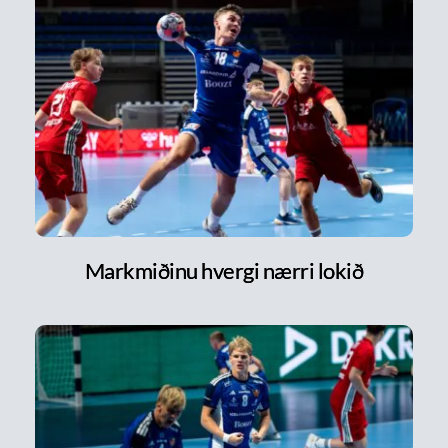
Markmiðinu hvergi nærri lokið