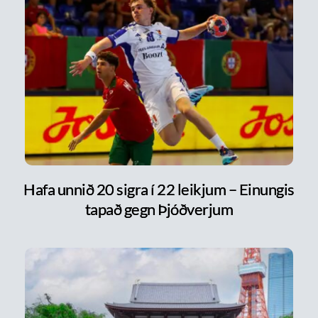
Hafa unnið 20 sigra í 22 leikjum – Einungis
tapað gegn Þjóðverjum