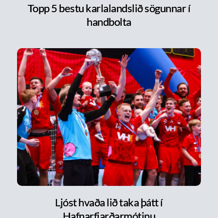
Topp 5 bestu karlalandslið sögunnar í
handbolta
Ljóst hvaða lið taka þátt í
Hafnarfjarðarmótinu