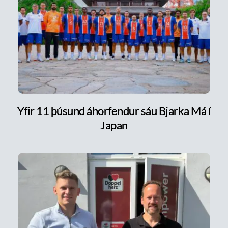
Yfir 11 þúsund áhorfendur sáu Bjarka Má í
Japan