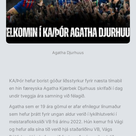
Agatha Djurhuus
KA/Þór hefur borist góður liðsstyrkur fyrir næsta tímabil
en hin færeyska Agatha Kjærbek Djurhuus skrifaði í dag
undir tveggja ára samning við félagið.
Agatha sem er 19 ára gömul er afar efnilegur línumaður
sem hefur þrátt fyrir ungan aldur verið í lykilhlutverki í
meistaraflokksliði VB frá árinu 2022. Hún kemur frá Vági
og hefur alla sína tíð verið hjá staðarliðinu VB, Vágs