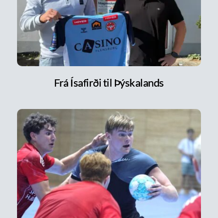
Frá Ísafirði til Þýskalands