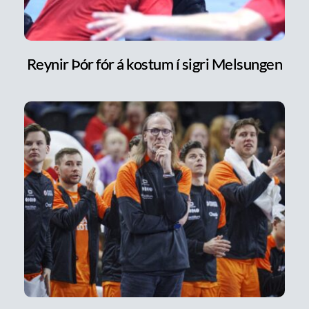
Reynir Þór fór á kostum í sigri Melsungen