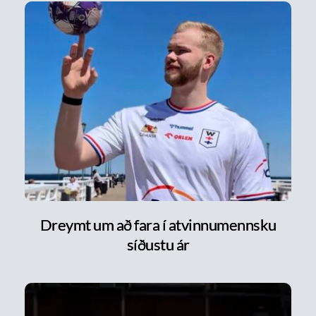
Dreymt um að fara í atvinnumennsku
síðustu ár