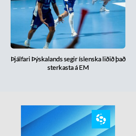
Þjálfari Þýskalands segir íslenska liðið það
sterkasta á EM