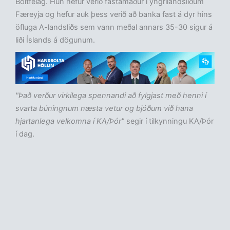
Bóltfelag. Hún hefur verið fastamaður í yngrilandsliðum
Færeyja og hefur auk þess verið að banka fast á dyr hins
öfluga A-landsliðs sem vann meðal annars 35-30 sigur á
liði Íslands á dögunum.
"Það verður virkilega spennandi að fylgjast með henni í
svarta búningnum næsta vetur og bjóðum við hana
hjartanlega velkomna í KA/Þór"
segir í tilkynningu KA/Þór
í dag.