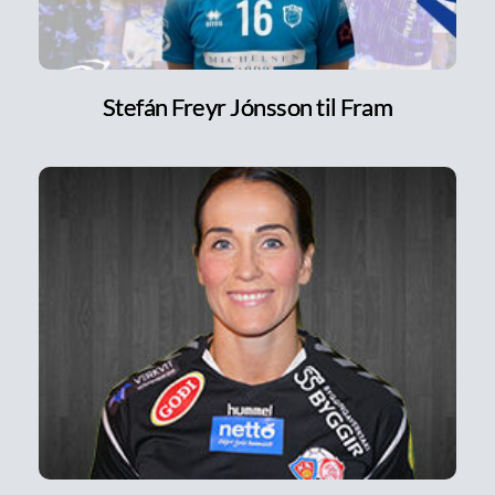
Stefán Freyr Jónsson til Fram