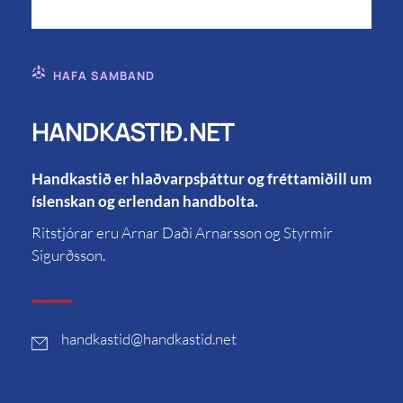
HAFA SAMBAND
HANDKASTIÐ.NET
Handkastið er hlaðvarpsþáttur og fréttamiðill um
íslenskan og erlendan handbolta.
Ritstjórar eru Arnar Daði Arnarsson og Styrmir
Sigurðsson.
handkastid
@handkastid.net