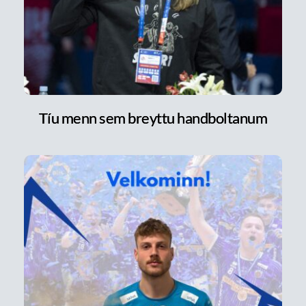
Tíu menn sem breyttu handboltanum