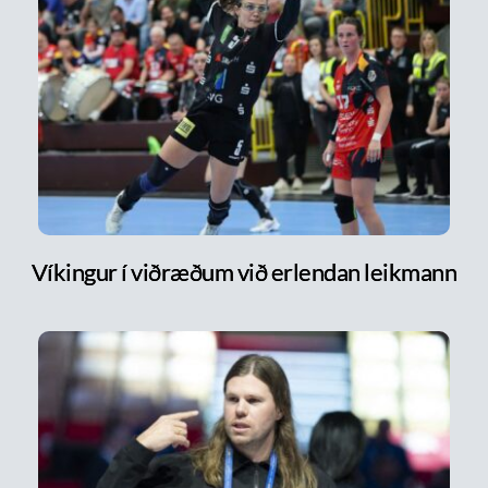
Víkingur í viðræðum við erlendan leikmann