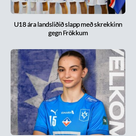
U18 ára landsliðið slapp með skrekkinn
gegn Frökkum