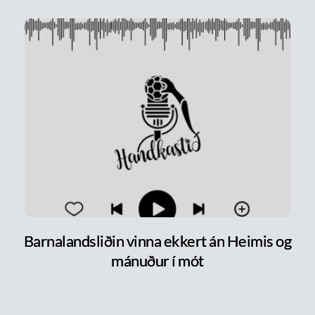
Barnalandsliðin vinna ekkert án Heimis og
mánuður í mót