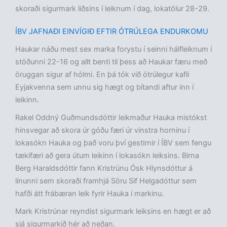
skoraði sigurmark liðsins í leiknum í dag, lokatölur 28-29.
ÍBV JAFNAÐI EINVÍGIÐ EFTIR ÓTRÚLEGA ENDURKOMU
Haukar náðu mest sex marka forystu í seinni hálfleiknum í
stöðunni 22-16 og allt benti til þess að Haukar færu með
öruggan sigur af hólmi. En þá tók við ótrúlegur kafli
Eyjakvenna sem unnu sig hægt og bítandi aftur inn í
leikinn.
Rakel Oddný Guðmundsdóttir leikmaður Hauka mistókst
hinsvegar að skora úr góðu færi úr vinstra horninu í
lokasókn Hauka og það voru því gestirnir í ÍBV sem fengu
tækifæri að gera útum leikinn í lokasókn leiksins. Birna
Berg Haraldsdóttir fann Kristrúnu Ósk Hlynsdóttur á
línunni sem skoraði framhjá Söru Sif Helgadóttur sem
hafði átt frábæran leik fyrir Hauka í markinu.
Mark Kristrúnar reyndist sigurmark leiksins en hægt er að
sjá sigurmarkið hér að neðan.