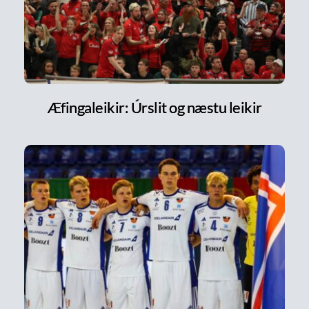
Æfingaleikir: Úrslit og næstu leikir