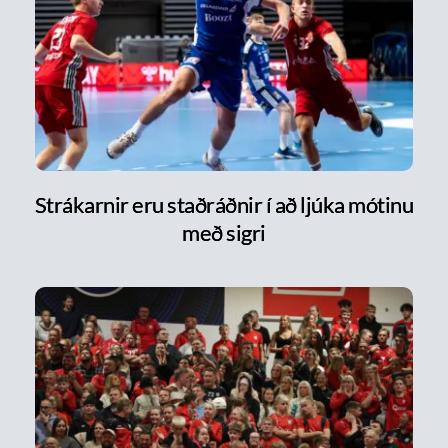
Strákarnir eru staðráðnir í að ljúka mótinu
með sigri