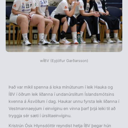
wÍBV (Eyjólfur Garðarsson)
Það var mikil spenna á loka mínútunum í leik Hauka og
ÍBV í öðrum leik liðanna í undanúrslitum Íslandsmótsins
kvenna á Ásvöllum í dag. Haukar unnu fyrsta leik liðanna í
Vestmannaeyjum í einvíginu en vinna þarf þrjá leiki til að
tryggja sér sæti í úrslitaeinvíginu.
Kristrún Ósk Hlynsdóttir reyndist hetja ÍBV þegar hún