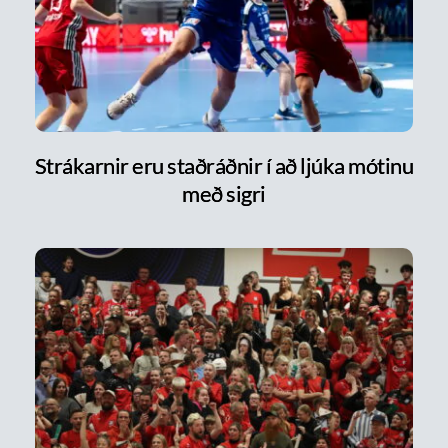
Strákarnir eru staðráðnir í að ljúka mótinu
með sigri