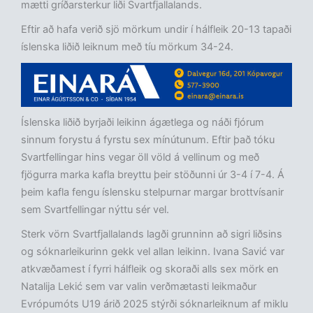
mætti gríðarsterkur liði Svartfjallalands.
Eftir að hafa verið sjö mörkum undir í hálfleik 20-13 tapaði
íslenska liðið leiknum með tíu mörkum 34-24.
Íslenska liðið byrjaði leikinn ágætlega og náði fjórum
sinnum forystu á fyrstu sex mínútunum. Eftir það tóku
Svartfellingar hins vegar öll völd á vellinum og með
fjögurra marka kafla breyttu þeir stöðunni úr 3-4 í 7-4. Á
þeim kafla fengu íslensku stelpurnar margar brottvísanir
sem Svartfellingar nýttu sér vel.
Sterk vörn Svartfjallalands lagði grunninn að sigri liðsins
og sóknarleikurinn gekk vel allan leikinn. Ivana Savić var
atkvæðamest í fyrri hálfleik og skoraði alls sex mörk en
Natalija Lekić sem var valin verðmætasti leikmaður
Evrópumóts U19 árið 2025 stýrði sóknarleiknum af miklu