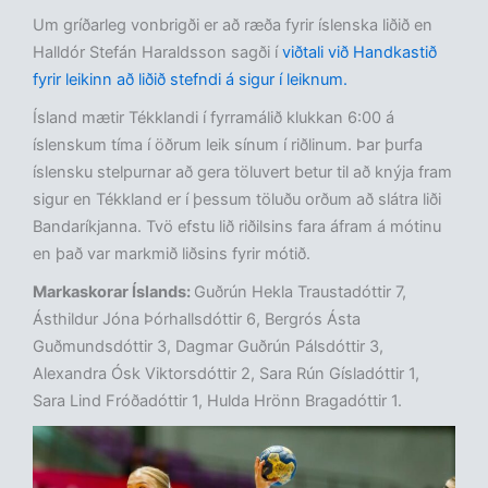
Um gríðarleg vonbrigði er að ræða fyrir íslenska liðið en
Halldór Stefán Haraldsson sagði í
viðtali við Handkastið
fyrir leikinn að liðið stefndi á sigur í leiknum.
Ísland mætir Tékklandi í fyrramálið klukkan 6:00 á
íslenskum tíma í öðrum leik sínum í riðlinum. Þar þurfa
íslensku stelpurnar að gera töluvert betur til að knýja fram
sigur en Tékkland er í þessum töluðu orðum að slátra liði
Bandaríkjanna. Tvö efstu lið riðilsins fara áfram á mótinu
en það var markmið liðsins fyrir mótið.
Markaskorar Íslands:
Guðrún Hekla Traustadóttir 7,
Ásthildur Jóna Þórhallsdóttir 6, Bergrós Ásta
Guðmundsdóttir 3, Dagmar Guðrún Pálsdóttir 3,
Alexandra Ósk Viktorsdóttir 2, Sara Rún Gísladóttir 1,
Sara Lind Fróðadóttir 1, Hulda Hrönn Bragadóttir 1.