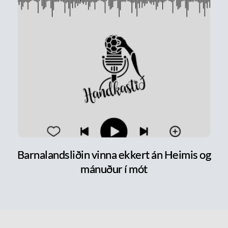
Barnalandsliðin vinna ekkert án Heimis og
mánuður í mót