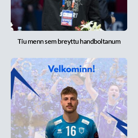
Tíu menn sem breyttu handboltanum