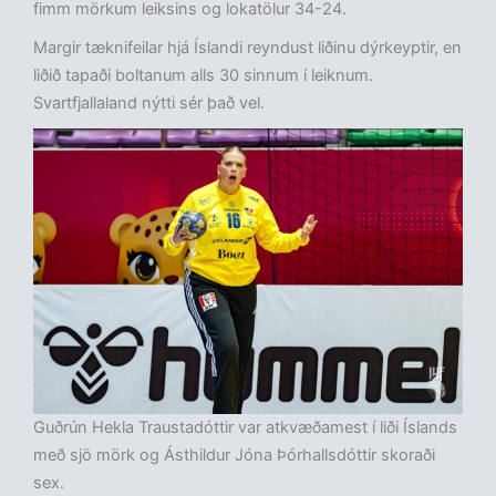
fimm mörkum leiksins og lokatölur 34-24.
Margir tæknifeilar hjá Íslandi reyndust liðinu dýrkeyptir, en
liðið tapaði boltanum alls 30 sinnum í leiknum.
Svartfjallaland nýtti sér það vel.
Guðrún Hekla Traustadóttir var atkvæðamest í liði Íslands
með sjö mörk og Ásthildur Jóna Þórhallsdóttir skoraði
sex.