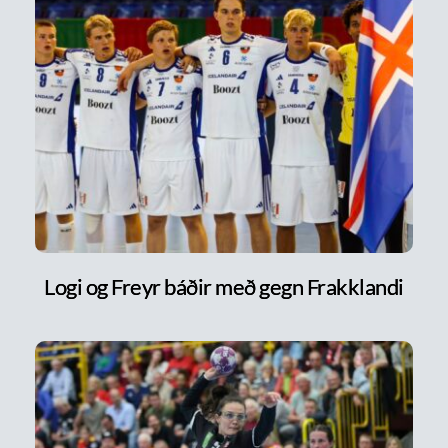
Logi og Freyr báðir með gegn Frakklandi