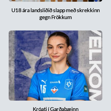
U18 ára landsliðið slapp með skrekkinn
gegn Frökkum
Króati í Garðabæinn