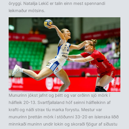
öryggi. Natalija Lekić er talin einn mest spennandi
leikmaður mótsins.
Munurinn jókst jafnt og þétt og var orðinn sjö mörk í
hálfleik 20-13. Svartfjallaland hóf seinni hálfleikinn af
krafti og náði strax tíu marka forystu. Mestur var
munurinn þrettán mörk í stöðunni 33-20 en íslenska liðið
minnkaði muninn undir lokin og skoraði fjögur af síðustu