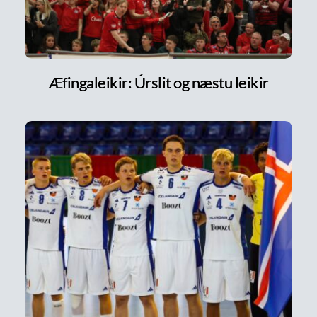
Æfingaleikir: Úrslit og næstu leikir