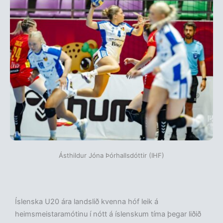
Ásthildur Jóna Þórhallsdóttir (IHF)
Íslenska U20 ára landslið kvenna hóf leik á
heimsmeistaramótinu í nótt á íslenskum tíma þegar liðið