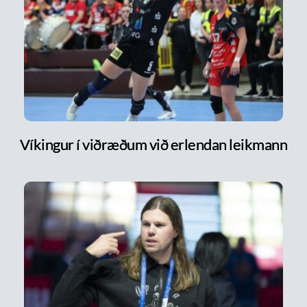
Víkingur í viðræðum við erlendan leikmann