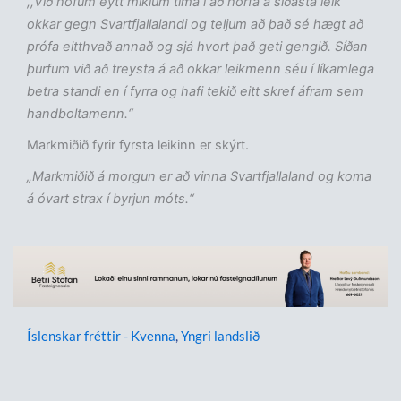
,,Við höfum eytt miklum tíma í að horfa á síðasta leik
okkar gegn Svartfjallalandi og teljum að það sé hægt að
prófa eitthvað annað og sjá hvort það geti gengið. Síðan
þurfum við að treysta á að okkar leikmenn séu í líkamlega
betra standi en í fyrra og hafi tekið eitt skref áfram sem
handboltamenn.“
Markmiðið fyrir fyrsta leikinn er skýrt.
„Markmiðið á morgun er að vinna Svartfjallaland og koma
á óvart strax í byrjun móts.“
Íslenskar fréttir - Kvenna
,
Yngri landslið