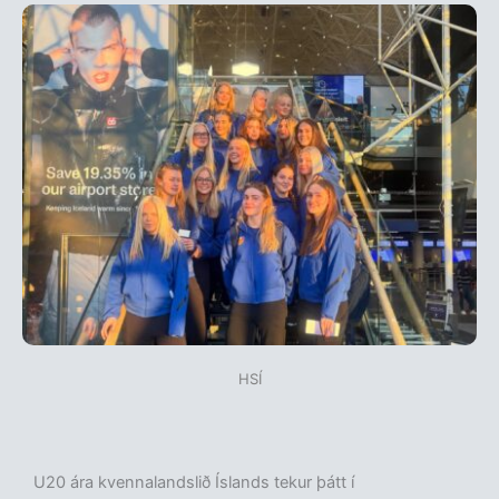
HSÍ
U20 ára kvennalandslið Íslands tekur þátt í