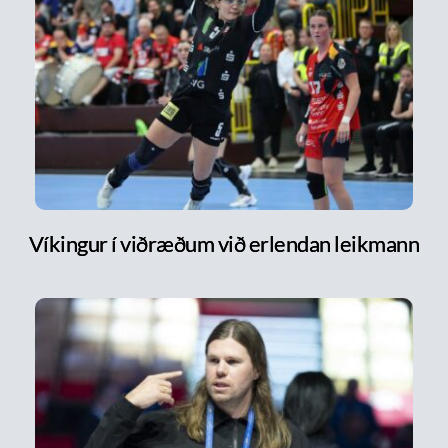
Víkingur í viðræðum við erlendan leikmann