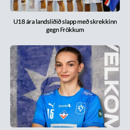
U18 ára landsliðið slapp með skrekkinn
gegn Frökkum