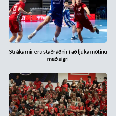
Strákarnir eru staðráðnir í að ljúka mótinu
með sigri