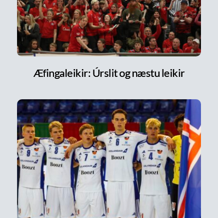
Æfingaleikir: Úrslit og næstu leikir