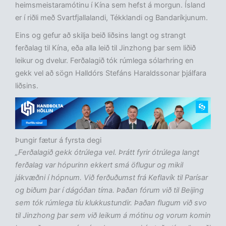
heimsmeistaramótinu í Kína sem hefst á morgun. Ísland
er í riðli með Svartfjallalandi, Tékklandi og Bandaríkjunum.
Eins og gefur að skilja beið liðsins langt og strangt
ferðalag til Kína, eða alla leið til Jinzhong þar sem liðið
leikur og dvelur. Ferðalagið tók rúmlega sólarhring en
gekk vel að sögn Halldórs Stefáns Haraldssonar þjálfara
liðsins.
Þungir fætur á fyrsta degi
„Ferðalagið gekk ótrúlega vel. Þrátt fyrir ótrúlega langt
ferðalag var hópurinn ekkert smá öflugur og mikil
jákvæðni í hópnum. Við ferðuðumst frá Keflavík til Parísar
og biðum þar í dágóðan tíma. Þaðan fórum við til Beijing
sem tók rúmlega tíu klukkustundir. Þaðan flugum við svo
til Jinzhong þar sem við leikum á mótinu og vorum komin