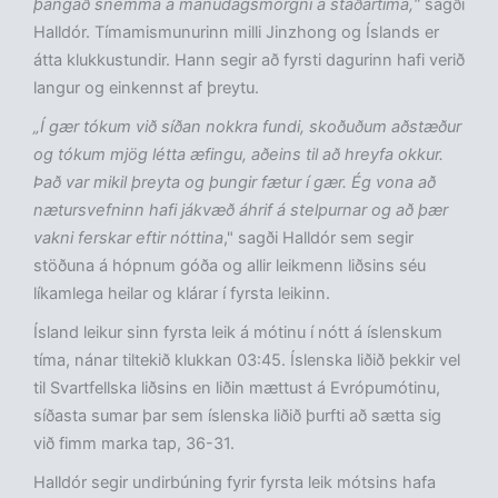
þangað snemma á mánudagsmorgni á staðartíma,“
sagði
Halldór. Tímamismunurinn milli Jinzhong og Íslands er
átta klukkustundir. Hann segir að fyrsti dagurinn hafi verið
langur og einkennst af þreytu.
„Í gær tókum við síðan nokkra fundi, skoðuðum aðstæður
og tókum mjög létta æfingu, aðeins til að hreyfa okkur.
Það var mikil þreyta og þungir fætur í gær. Ég vona að
nætursvefninn hafi jákvæð áhrif á stelpurnar og að þær
vakni ferskar eftir nóttina
," sagði Halldór sem segir
stöðuna á hópnum góða og allir leikmenn liðsins séu
líkamlega heilar og klárar í fyrsta leikinn.
Ísland leikur sinn fyrsta leik á mótinu í nótt á íslenskum
tíma, nánar tiltekið klukkan 03:45. Íslenska liðið þekkir vel
til Svartfellska liðsins en liðin mættust á Evrópumótinu,
síðasta sumar þar sem íslenska liðið þurfti að sætta sig
við fimm marka tap, 36-31.
Halldór segir undirbúning fyrir fyrsta leik mótsins hafa