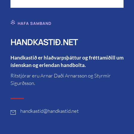
HAFA SAMBAND
HANDKASTIÐ.NET
Handkastið er hlaðvarpsþáttur og fréttamiðill um
íslenskan og erlendan handbolta.
Ritstjórar eru Arnar Daði Arnarsson og Styrmir
Sigurðsson.
handkastid
@handkastid.net