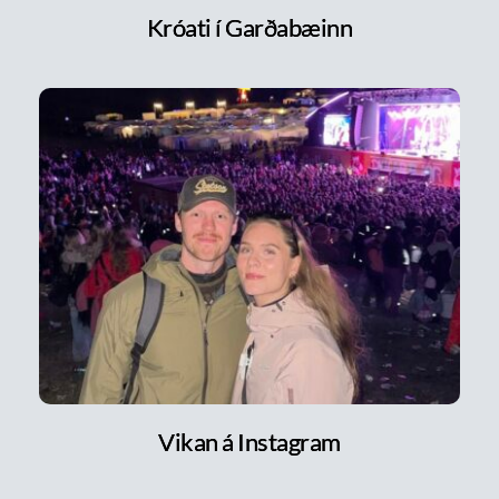
Króati í Garðabæinn
Vikan á Instagram