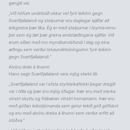
gengið vel.
„Við höfum undirbúið okkur vel fyrir leikinn gegn
Svartfjallalandi og stelpurnar eru duglegar sjálfar að
leikgreina þær líka. Ég er með stelpurnar í teymisvinnu
þar sem ég læt þær greina andstæðingana sjálfar. Við
erum síðan með tvo myndbandsfundi í dag og eina
æfingu sem verður lokaundirbúningurinn fyrir leikinn
gegn Svartfjallalandi.“
Alvöru dreki á línunni
Hann segir Svartfjallaland vera mjög sterkt lið.
„Svartfjallaland var í efsta styrkleikaflokki þegar dregið
var í riðla og þær eru mjög öflugar. Þær eru með sterka
vinstri skyttu og frábæran vinstri hornamann. Þær eru
með góðan leikstjórnanda sem getur tekið góð gólfskot
og eru með alvöru dreka á línunni sem verður erfitt að
stöðva."