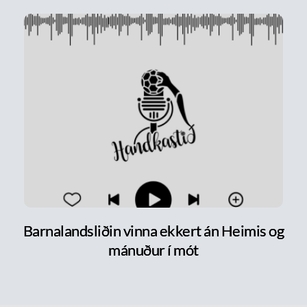
Barnalandsliðin vinna ekkert án Heimis og
mánuður í mót