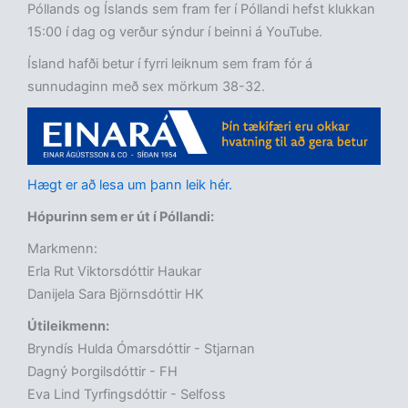
Póllands og Íslands sem fram fer í Póllandi hefst klukkan
15:00 í dag og verður sýndur í beinni á YouTube.
Ísland hafði betur í fyrri leiknum sem fram fór á
sunnudaginn með sex mörkum 38-32.
Hægt er að lesa um þann leik hér.
Hópurinn sem er út í Póllandi:
Markmenn:
Erla Rut Viktorsdóttir Haukar
Danijela Sara Björnsdóttir HK
Útileikmenn:
Bryndís Hulda Ómarsdóttir - Stjarnan
Dagný Þorgilsdóttir - FH
Eva Lind Tyrfingsdóttir - Selfoss