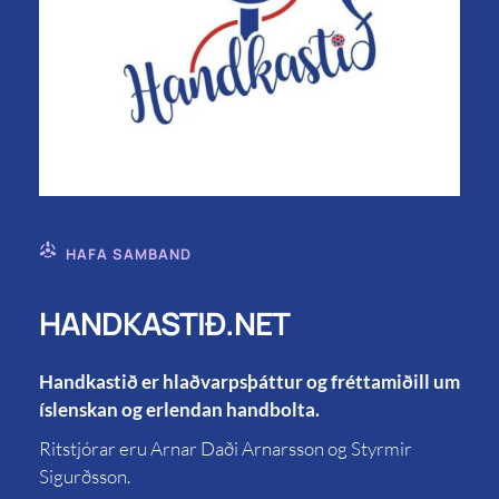
HAFA SAMBAND
HANDKASTIÐ.NET
Handkastið er hlaðvarpsþáttur og fréttamiðill um
íslenskan og erlendan handbolta.
Ritstjórar eru Arnar Daði Arnarsson og Styrmir
Sigurðsson.