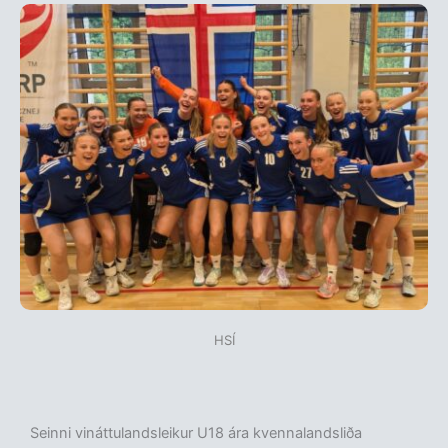
HSÍ
Seinni vináttulandsleikur U18 ára kvennalandsliða