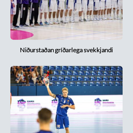
Niðurstaðan gríðarlega svekkjandi