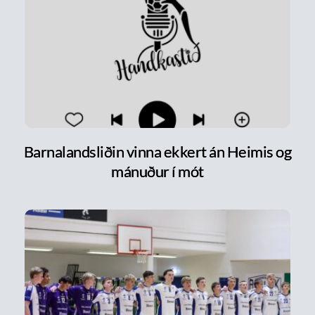
Barnalandsliðin vinna ekkert án Heimis og
mánuður í mót