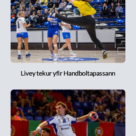
Livey tekur yfir Handboltapassann