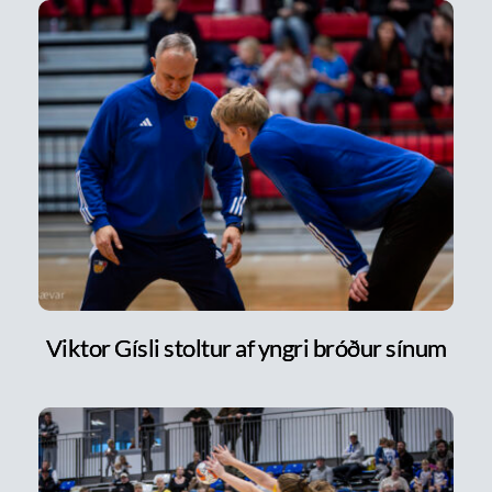
Viktor Gísli stoltur af yngri bróður sínum