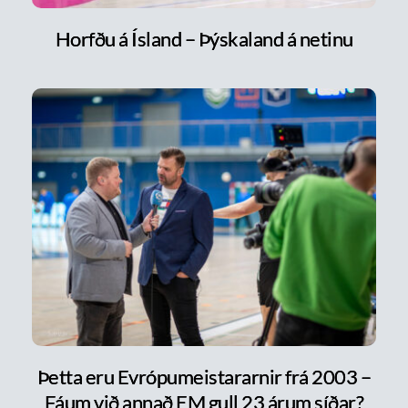
Horfðu á Ísland – Þýskaland á netinu
Þetta eru Evrópumeistararnir frá 2003 –
Fáum við annað EM gull 23 árum síðar?