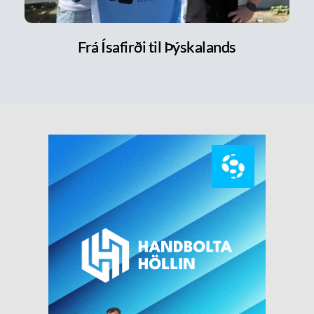
Frá Ísafirði til Þýskalands