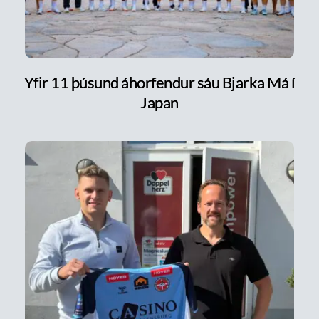
Yfir 11 þúsund áhorfendur sáu Bjarka Má í
Japan