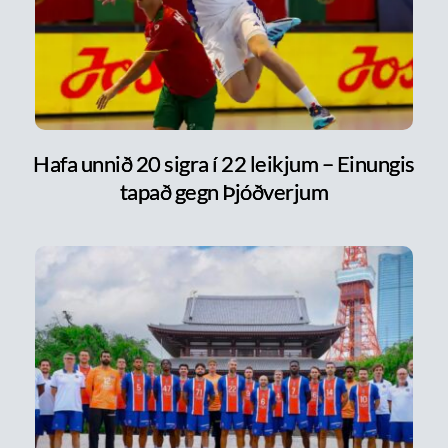
Hafa unnið 20 sigra í 22 leikjum – Einungis
tapað gegn Þjóðverjum