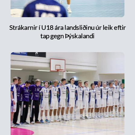
Strákarnir í U18 ára landsliðinu úr leik eftir
tap gegn Þýskalandi