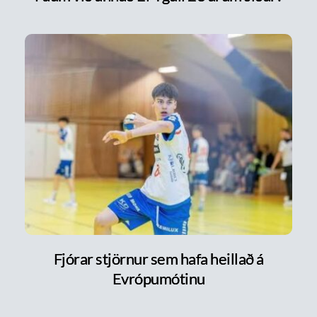
Fjórar stjörnur sem hafa heillað á
Evrópumótinu