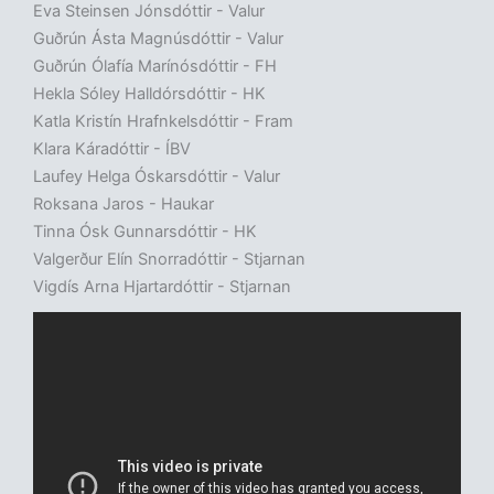
Eva Steinsen Jónsdóttir - Valur
Guðrún Ásta Magnúsdóttir - Valur
Guðrún Ólafía Marínósdóttir - FH
Hekla Sóley Halldórsdóttir - HK
Katla Kristín Hrafnkelsdóttir - Fram
Klara Káradóttir - ÍBV
Laufey Helga Óskarsdóttir - Valur
Roksana Jaros - Haukar
Tinna Ósk Gunnarsdóttir - HK
Valgerður Elín Snorradóttir - Stjarnan
Vigdís Arna Hjartardóttir - Stjarnan