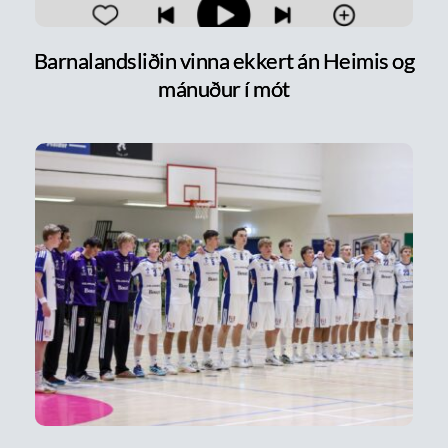
Barnalandsliðin vinna ekkert án Heimis og
mánuður í mót