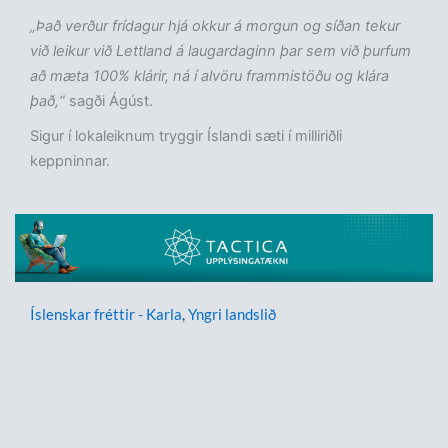
„Það verður frídagur hjá okkur á morgun og síðan tekur
við leikur við Lettland á laugardaginn þar sem við þurfum
að mæta 100% klárir, ná í alvöru frammistöðu og klára
það,“
sagði Ágúst.
Sigur í lokaleiknum tryggir Íslandi sæti í milliriðli
keppninnar.
Íslenskar fréttir - Karla
,
Yngri landslið