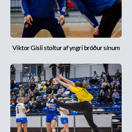
Viktor Gísli stoltur af yngri bróður sínum