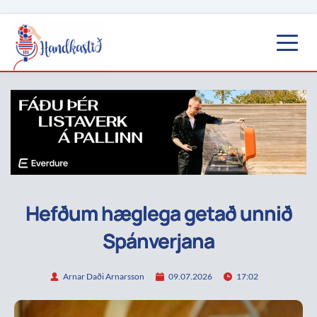
Hefðum hæglega getað unnið
Spánverjana
Arnar Daði Arnarsson
09.07.2026
17:02