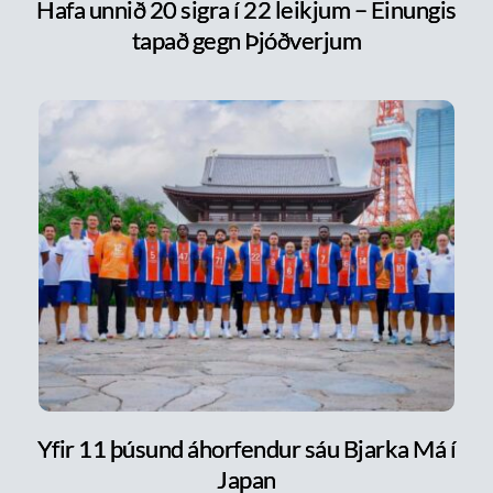
Hafa unnið 20 sigra í 22 leikjum – Einungis
tapað gegn Þjóðverjum
Yfir 11 þúsund áhorfendur sáu Bjarka Má í
Japan