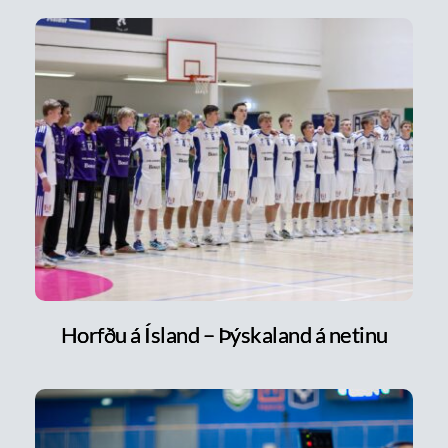
Horfðu á Ísland – Þýskaland á netinu