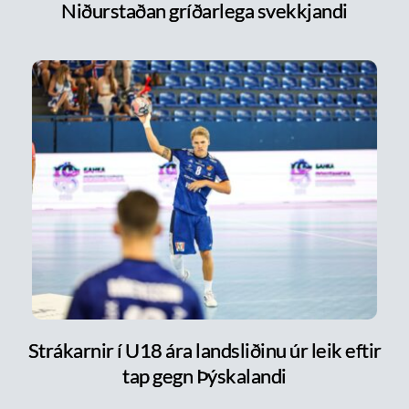
Niðurstaðan gríðarlega svekkjandi
Strákarnir í U18 ára landsliðinu úr leik eftir
tap gegn Þýskalandi