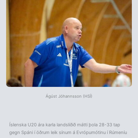
Ágúst Jóhannsson (HSÍ)
Íslenska U20 ára karla landsliðið mátti þola 28-33 tap
gegn Spáni í öðrum leik sínum á Evrópumótinu í Rúmeníu