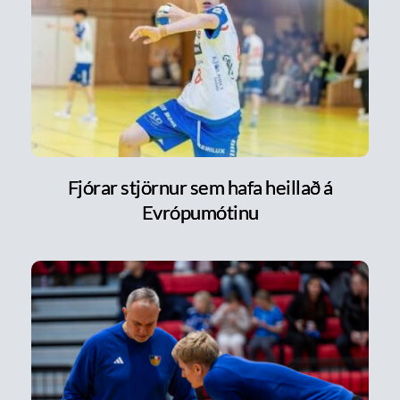
Fjórar stjörnur sem hafa heillað á
Evrópumótinu