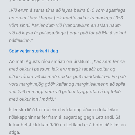
„Við erum á sama tíma að leysa þeirra 6-0 vörn ágætlega
en erum í brasi þegar þeir mættu okkur framarlega í 3-3
vörn sinni. Þar lendum við í vandræðum en síðan náum
við að leysa úr því ágætlega þegar það fór að líða á seinni
hálfleikinn.“
Spánverjar sterkari í dag
Að mati Ágústs réðu smáatriðin úrslitum.
„Það sem fer illa
með okkur í þessum leik eru margir tapaðir boltar og
síðan fórum við illa með nokkur góð marktækifæri. En það
voru margir mjög góðir kaflar og margir leikmenn að spila
vel. Það er margt sem við getum byggt ofan á og tekið
með okkur inn í mótið.“
Íslenska liðið fær nú einn hvíldardag áður en lokaleikur
riðlakeppninnar fer fram á laugardag gegn Lettlandi. Sá
leikur hefst klukkan 9:00 en Lettland er á botni riðilsins án
stiga.