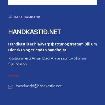
HAFA SAMBAND
HANDKASTIÐ.NET
Handkastið er hlaðvarpsþáttur og fréttamiðill um
íslenskan og erlendan handbolta.
Ritstjórar eru Arnar Daði Arnarsson og Styrmir
Sigurðsson.
handkastid
@handkastid.net