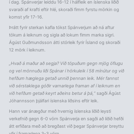
í dag. Spánverjar leiddu 16-12 í hálfleik en íslenska liðið
svaraði af krafti eftir hlé, skoraði fimm fyrstu mörkin og
komst yfir 17-16.
Þrátt fyrir sterkan kafla tókst Spánverjum að ná aftur
tökum á leiknum og sigla að lokum fimm marka sigri.
Ágúst Guðmundsson átti stórleik fyrir Ísland og skoraði
12 mörk í leiknum.
„Hvað á maður að segja? Við töpuðum gegn mjög öflugu
og vel mönnuðu liði Spánar í hörkuleik í 58 mínútur og við
hefðum hæglega getað unnið þennan leik. Mér fannst
við sérstaklega góðir varnarlega framan af í leiknum en
við hefðum getað keyrt aðeins betur á þá,“
sagði Ágúst
Jóhannsson þjálfari íslenska liðsins eftir leik.
Hann var ánægður með hvernig íslenska liðið leysti
verkefnið gegn 6-0 vörn Spánverja en sagði að liðið hefði
átt erfiðara með að bregðast við þegar Spánverjar breyttu
yfir í framarlega 3-3 vörn.