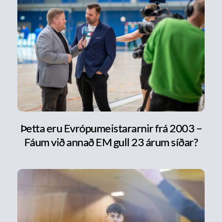
Þetta eru Evrópumeistararnir frá 2003 –
Fáum við annað EM gull 23 árum síðar?