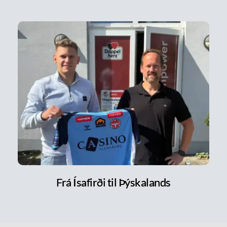
Frá Ísafirði til Þýskalands