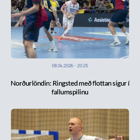
08.04.2026
-
20:25
Norðurlöndin: Ringsted með flottan sigur í
fallumspilinu