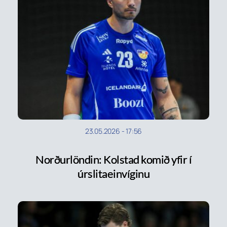
23.05.2026
-
17:56
Norðurlöndin: Kolstad komið yfir í
úrslitaeinvíginu