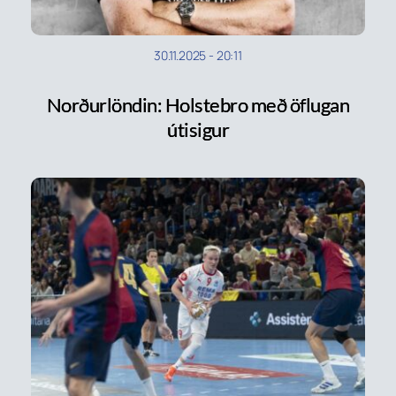
30.11.2025
-
20:11
Norðurlöndin: Holstebro með öflugan
útisigur