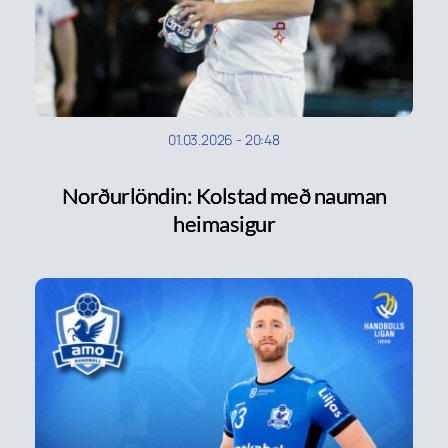
01.03.2026
-
20:48
Norðurlöndin: Kolstad með nauman
heimasigur