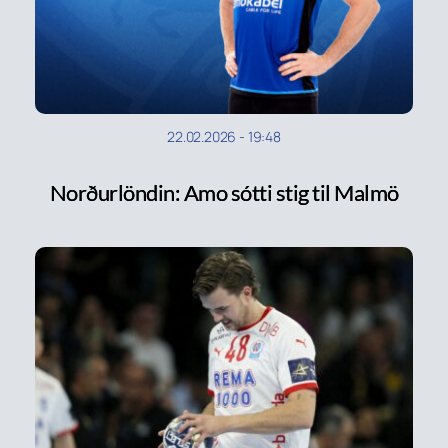
22.02.2026
-
19:48
Norðurlöndin: Amo sótti stig til Malmö