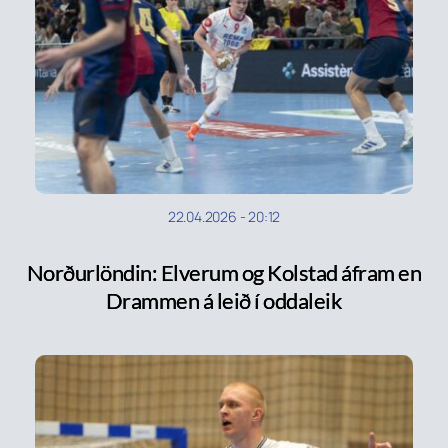
22.04.2026
-
20:12
Norðurlöndin: Elverum og Kolstad áfram en
Drammen á leið í oddaleik