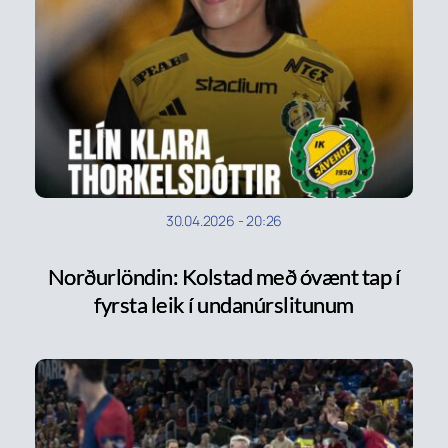
30.04.2026
-
20:26
Norðurlöndin: Kolstad með óvænt tap í
fyrsta leik í undanúrslitunum