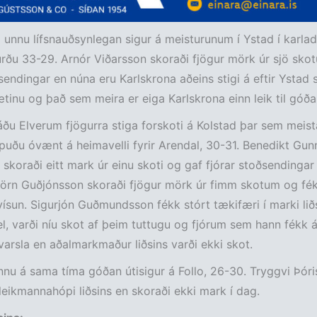
 unnu lífsnauðsynlegan sigur á meisturunum í Ystad í karlade
urðu 33-29. Arnór Viðarsson skoraði fjögur mörk úr sjö sko
endingar en núna eru Karlskrona aðeins stigi á eftir Ystad s
tinu og það sem meira er eiga Karlskrona einn leik til góða
áðu Elverum fjögurra stiga forskoti á Kolstad þar sem meista
puðu óvænt á heimavelli fyrir Arendal, 30-31. Benedikt Gun
skoraði eitt mark úr einu skoti og gaf fjórar stoðsendinga
jörn Guðjónsson skoraði fjögur mörk úr fimm skotum og fék
vísun. Sigurjón Guðmundsson fékk stórt tækifæri í marki lið
el, varði níu skot af þeim tuttugu og fjórum sem hann fékk á
rsla en aðalmarkmaður liðsins varði ekki skot.
nu á sama tíma góðan útisigur á Follo, 26-30. Tryggvi Þóri
 leikmannahópi liðsins en skoraði ekki mark í dag.