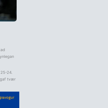
tad
synlegan
 25-24.
 gaf tvær