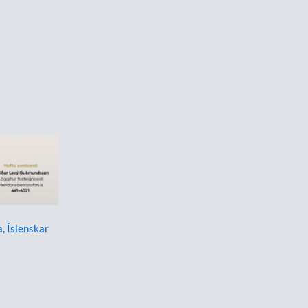
a
,
Íslenskar