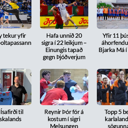
y tekur yfir
Hafa unnið 20
Yfir 11 þ
oltapassann
sigra í 22 leikjum –
áhorfendu
Einungis tapað
Bjarka Má í
gegn Þjóðverjum
Ísafirði til
Reynir Þór fór á
Topp 5 b
skalands
kostum í sigri
karlaland
Melsungen
sögunna