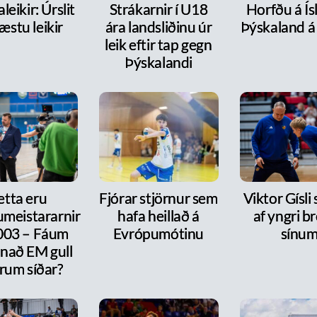
leikir: Úrslit
Strákarnir í U18
Horfðu á Ís
æstu leikir
ára landsliðinu úr
Þýskaland á
leik eftir tap gegn
Þýskalandi
etta eru
Fjórar stjörnur sem
Viktor Gísli 
meistararnir
hafa heillað á
af yngri b
2003 – Fáum
Evrópumótinu
sínu
nnað EM gull
rum síðar?