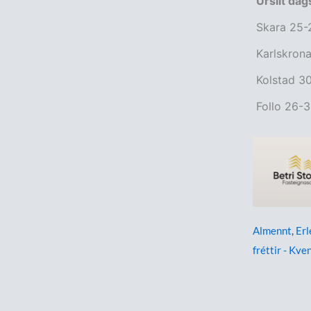
Úrslit dag
Skara 25-
Karlskron
Kolstad 3
Follo 26-
Almennt
,
Erl
fréttir - Kve