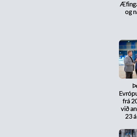
Æfinga
og n
Þ
Evrópu
frá 
við a
23 á