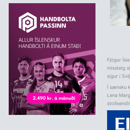
Fjögur Ísl
missteig s
sigur í Sví
Í sænsku 
Lena Marg
stoðsendin