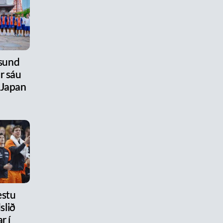
úsund
r sáu
 Japan
estu
slið
r í