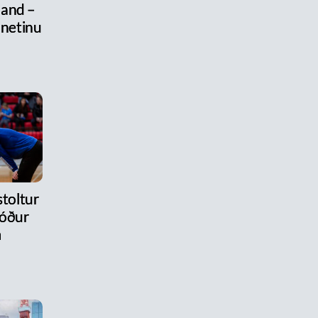
land –
 netinu
stoltur
róður
m