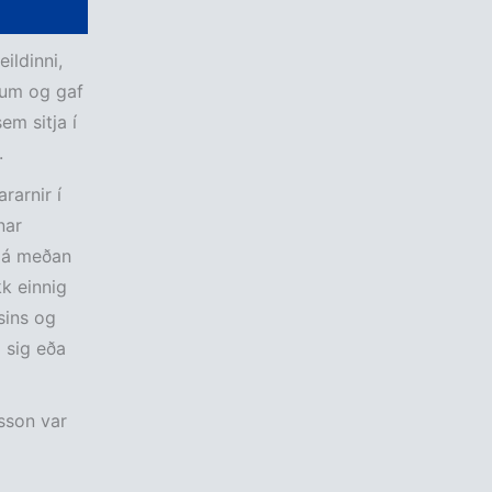
ildinni,
tum og gaf
em sitja í
.
rarnir í
nar
r á meðan
k einnig
sins og
 sig eða
sson var