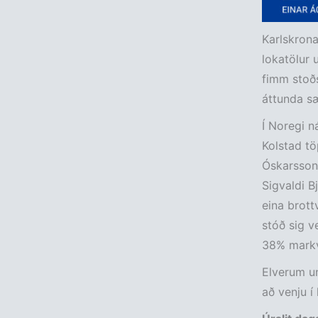
Karlskrona
lokatölur 
fimm stoðs
áttunda sæ
Í Noregi n
Kolstad tö
Óskarsson 
Sigvaldi B
eina brott
stóð sig v
38% markva
Elverum un
að venju í