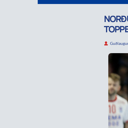
NORÐU
TOPP
Guðlaugur