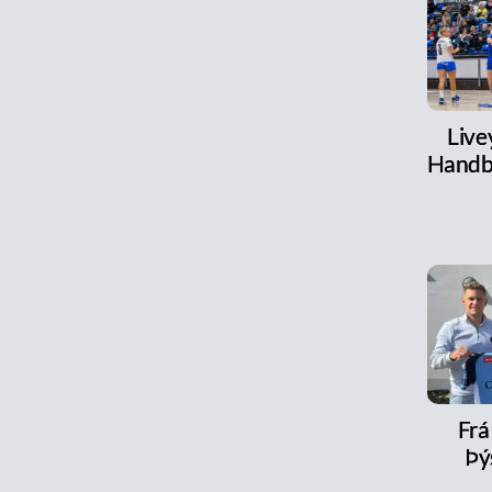
Live
Handb
Frá 
Þý