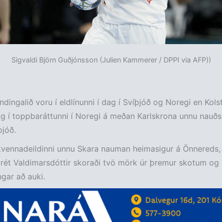
Sigvaldi Björn Guðjónsson (Julien Kammerer / DPPI via AFP))
endingalið voru í eldlínunni í dag í Svíþjóð og Noregi en Kols
ig í toppbaráttunni í Noregi á meðan Karlskrona unnu nauð
þjóð.
kvennadeildinni unnu Skara nauman heimasigur á Önnereds,
rét Valdimarsdóttir skoraði tvö mörk úr þremur skotum og
gar að auki.