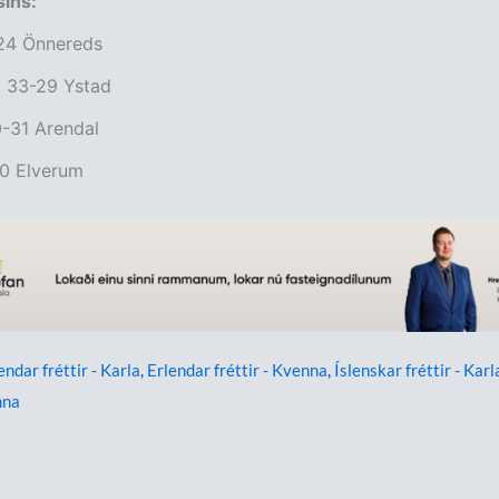
sins:
24 Önnereds
a 33-29 Ystad
0-31 Arendal
30 Elverum
endar fréttir - Karla
,
Erlendar fréttir - Kvenna
,
Íslenskar fréttir - Karl
nna