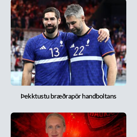
Þekktustu bræðrapör handboltans