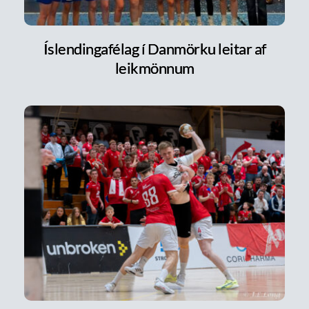
Íslendingafélag í Danmörku leitar af
leikmönnum