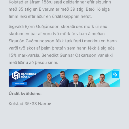
Kolstad er áfram í öðru sæti deildarinnar eftir sigurinn
með 35 stig en Elverum er með 39 stig. Bæði lið eiga
fimm leiki eftir áður en úrslitakeppnin hefst.
Sigvaldi Björn Guðjónsson skoraði sex mörk úr sex
skotum en þar af voru tvö mörk úr vítum á meðan
Sigurjón Guðmundsson fékk tækifæri í markinu en hann
varði tvö skot af þeim þrettán sem hann fékk á sig eða
15% markvarsla. Benedikt Gunnar Óskarsson var ekki
með liðinu að þessu sinni.
Úrslit kvöldsins:
Kolstad 35-33 Nærbø