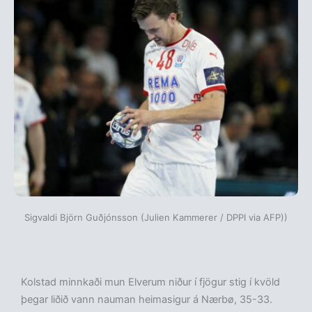
Sigvaldi Björn Guðjónsson (Julien Kammerer / DPPI via AFP))
Kolstad minnkaði mun Elverum niður í fjögur stig í kvöld
þegar liðið vann nauman heimasigur á Nærbø, 35-33.