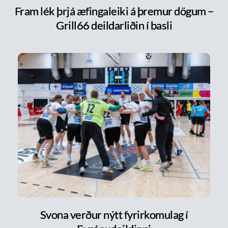
Fram lék þrjá æfingaleiki á þremur dögum –
Grill66 deildarliðin í basli
Svona verður nýtt fyrirkomulag í