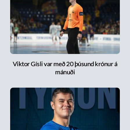
Viktor Gísli var með 20 þúsund krónur á
mánuði