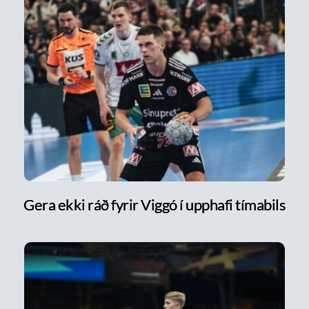
Gera ekki ráð fyrir Viggó í upphafi tímabils