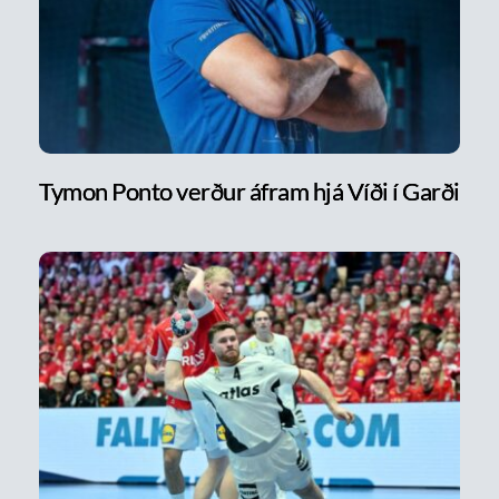
Tymon Ponto verður áfram hjá Víði í Garði