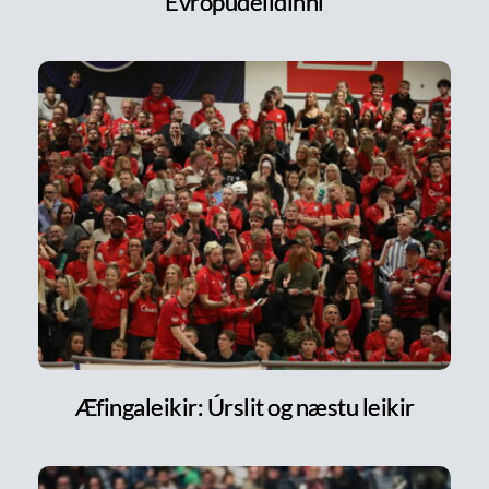
Evrópudeildinni
Æfingaleikir: Úrslit og næstu leikir