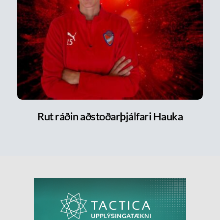
Rut ráðin aðstoðarþjálfari Hauka