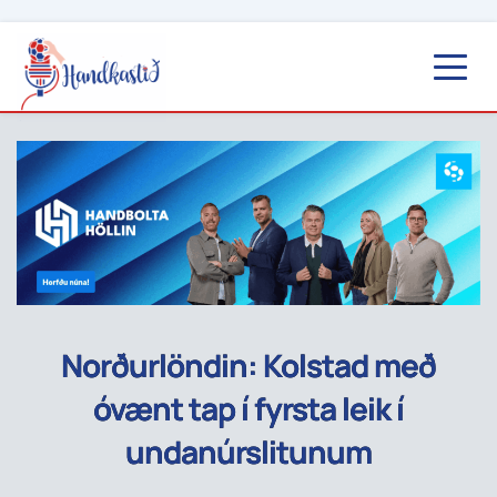
Norðurlöndin: Kolstad með
óvænt tap í fyrsta leik í
undanúrslitunum