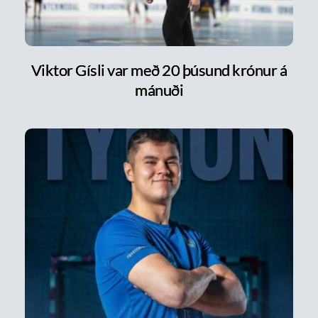
Viktor Gísli var með 20 þúsund krónur á
mánuði