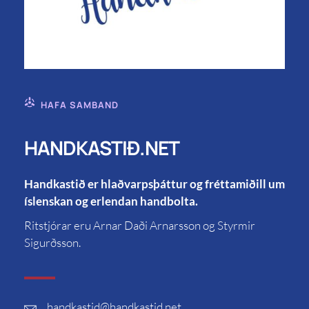
HAFA SAMBAND
HANDKASTIÐ.NET
Handkastið er hlaðvarpsþáttur og fréttamiðill um
íslenskan og erlendan handbolta.
Ritstjórar eru Arnar Daði Arnarsson og Styrmir
Sigurðsson.
handkastid
@handkastid.net