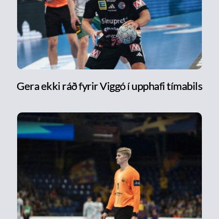
Gera ekki ráð fyrir Viggó í upphafi tímabils