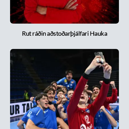
Rut ráðin aðstoðarþjálfari Hauka