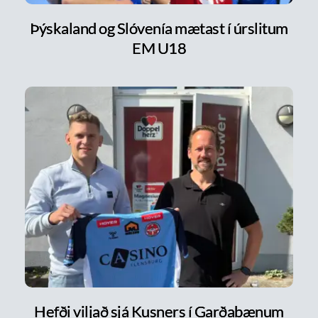
Þýskaland og Slóvenía mætast í úrslitum
EM U18
Hefði viljað sjá Kusners í Garðabænum