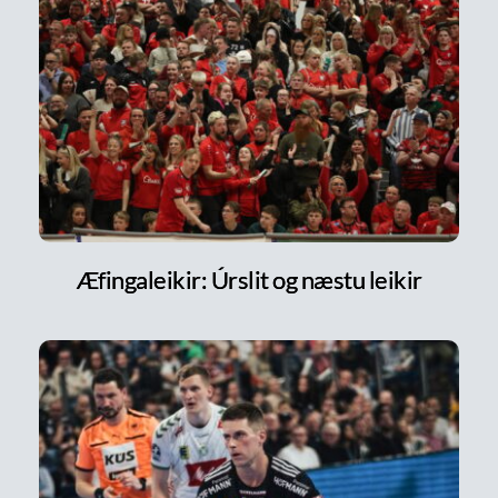
Æfingaleikir: Úrslit og næstu leikir