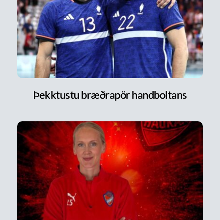
Þekktustu bræðrapör handboltans