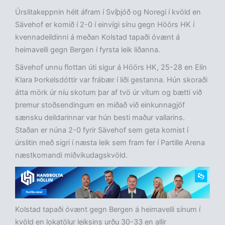
Úrslitakeppnin hélt áfram í Svíþjóð og Noregi í kvöld en
Sävehof er komið í 2-0 í einvígi sínu gegn Höörs HK í
kvennadeildinni á meðan Kolstad tapaði óvænt á
heimavelli gegn Bergen í fyrsta leik liðanna.
Sävehof unnu flottan úti sigur á Höörs HK, 25-28 en Elín
Klara Þorkelsdóttir var frábær í liði gestanna. Hún skoraði
átta mörk úr níu skotum þar af tvö úr vítum og bætti við
þremur stoðsendingum en miðað við einkunnagjöf
sænsku deildarinnar var hún besti maður vallarins.
Staðan er núna 2-0 fyrir Sävehof sem geta komist í
úrslitin með sigri í næsta leik sem fram fer í Partille Arena
næstkomandi miðvikudagskvöld.
Kolstad tapaði óvænt gegn Bergen á heimavelli sínum í
kvöld en lokatölur leiksins urðu 30-33 en allir