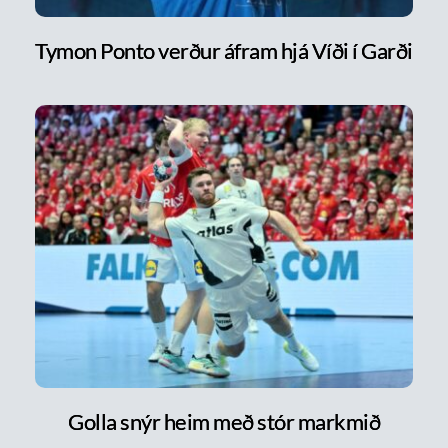
Tymon Ponto verður áfram hjá Víði í Garði
Golla snýr heim með stór markmið