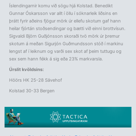
Íslendingarnir komu við sögu hjá Kolstad. Benedikt
Gunnar Óskarsson var allt í öllu í sóknarleik liðsins en
þrátt fyrir aðeins fjögur mörk úr ellefu skotum gaf hann
heilar fjórtán stoðsendingar og bætti við einni brottvísun.
Sigvaldi Björn Guðjónsson skoraði tvö mörk úr þremur
skotum á meðan Sigurjón Guðmundsson stóð í markinu
lengst af í leiknum og varði sex skot af þeim tuttugu og
sex sem hann fékk á sig eða 23% markvarsla.
Úrslit kvöldsins:
Höörs HK 25-28 Sävehof
Kolstad 30-33 Bergen