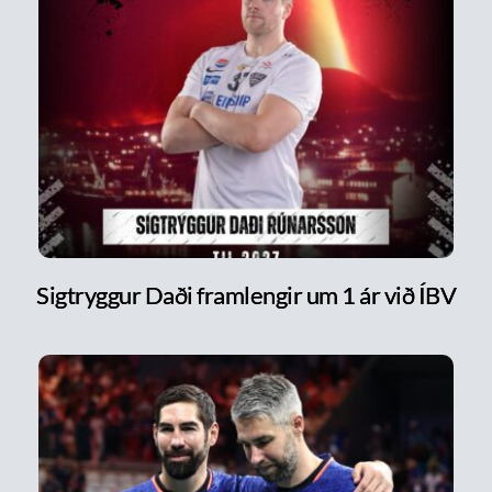
Sigtryggur Daði framlengir um 1 ár við ÍBV