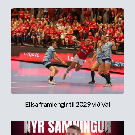
Elísa framlengir til 2029 við Val