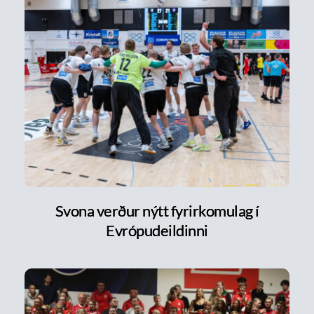
Svona verður nýtt fyrirkomulag í
Evrópudeildinni